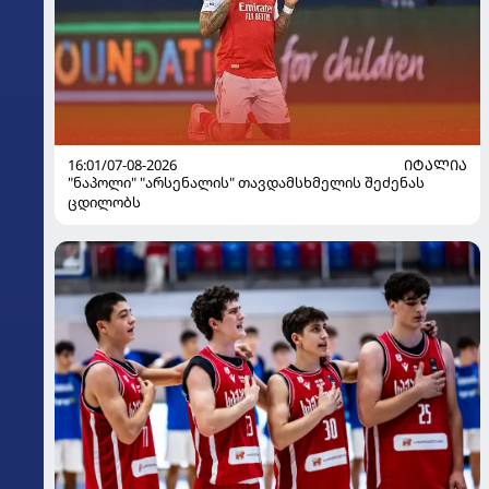
16:01/07-08-2026
ᲘᲢᲐᲚᲘᲐ
"ნაპოლი" "არსენალის" თავდამსხმელის შეძენას
ცდილობს