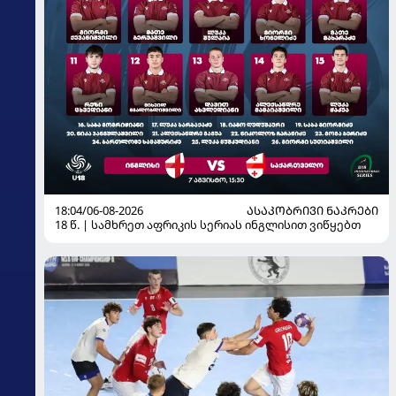
18:04/06-08-2026
ᲐᲡᲐᲙᲝᲑᲠᲘᲕᲘ ᲜᲐᲙᲠᲔᲑᲘ
18 წ. | სამხრეთ აფრიკის სერიას ინგლისით ვიწყებთ