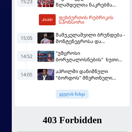
15:23
წლამდელთა ნაკრებმა
ევრობასკეტი ისრაელთან
ფეხბურთის რუბრიკის
მარცხით გახსნა
17:14
სპონსორი
მამუკელაშვილი ბრუნდება -
15:05
მონტენეგროსა და
პორტუგალიასთან
"უმცროსი
მატჩებისთვის საქართველო
14:52
ბორჯღალოსნების" ხუთი
მზადებას 15
ლელო ინგლისთან
კალათბურთელით იწყებს
აპრილში დანიშნული
14:05
"ბორდოს" მწვრთნელი
გადააყენეს
ყველას ნახვა