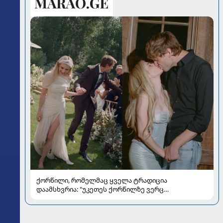
ქორწილი, რომელმაც ყველა ტრადიცია
დაამსხვრია: "უკეთეს ქორწილზე ვერც
ვიოცნებებდი“