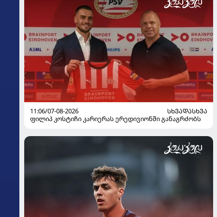
11:06/07-08-2026
ᲡᲮᲕᲐᲓᲐᲡᲮᲕᲐ
ფილიპ კოსტიჩი კარიერას ერედივიონში განაგრძობს