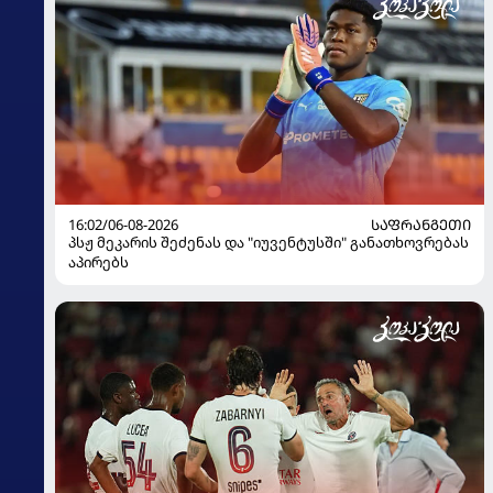
16:02/06-08-2026
ᲡᲐᲤᲠᲐᲜᲒᲔᲗᲘ
პსჟ მეკარის შეძენას და "იუვენტუსში" განათხოვრებას
აპირებს