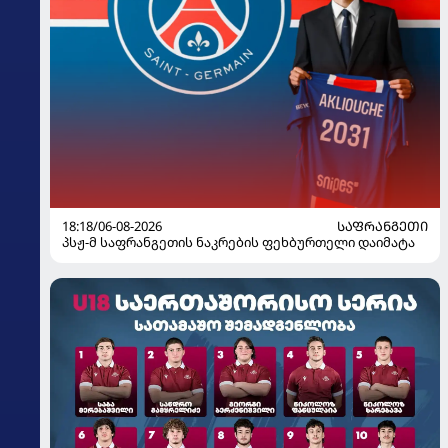
18:18/06-08-2026
ᲡᲐᲤᲠᲐᲜᲒᲔᲗᲘ
პსჟ-მ საფრანგეთის ნაკრების ფეხბურთელი დაიმატა