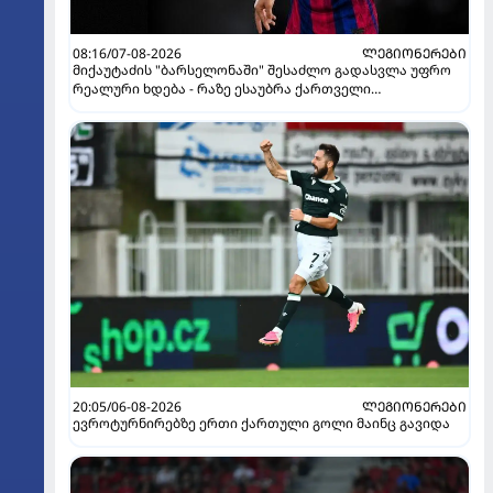
08:16/07-08-2026
ᲚᲔᲒᲘᲝᲜᲔᲠᲔᲑᲘ
მიქაუტაძის "ბარსელონაში" შესაძლო გადასვლა უფრო
რეალური ხდება - რაზე ესაუბრა ქართველი
კატალონიელთა მთავარ მწვრთნელს
20:05/06-08-2026
ᲚᲔᲒᲘᲝᲜᲔᲠᲔᲑᲘ
ევროტურნირებზე ერთი ქართული გოლი მაინც გავიდა