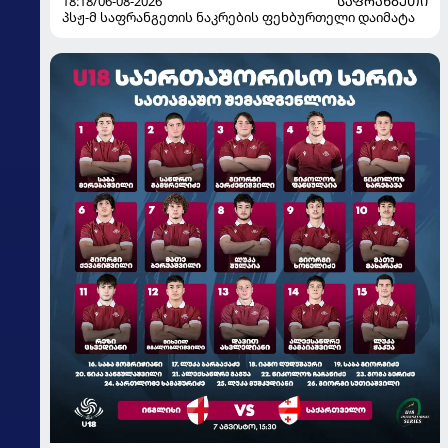
18:18/06-08-2026
ᲡᲐᲤᲠᲐᲜᲒᲔᲗᲘ
პსჟ-მ საფრანგეთის ნაკრების ფეხბურთელი დაიმატა