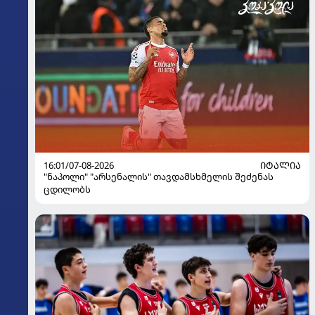
16:01/07-08-2026
ᲘᲢᲐᲚᲘᲐ
"ნაპოლი" "არსენალის" თავდამსხმელის შეძენას
ცდილობს