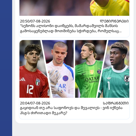
20:50/07-08-2026
ᲚᲔᲒᲘᲝᲜᲔᲠᲔᲑᲘ
"სეზონს ალისონი დაიწყებს, მამარდაშვილს შანსის
გამოსაყენებლად მოთმინება სჭირდება, რომელსაც
100%-ით მიიღებს" - განაცხადა "ლივერპულის" ყოფილმა
მეკარემ
20:04/07-08-2026
ᲡᲐᲤᲠᲐᲜᲒᲔᲗᲘ
გაყიდიან თუ არა საფონოვს და შევალიეს - ვინ იქნება
პსჟ-ს ძირითადი მეკარე?