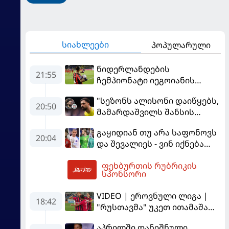
სიახლეები
პოპულარული
ნიდერლანდების
21:55
ჩემპიონატი იეგოიანის
გოლით გაიხსნა - ის მატჩის
"სეზონს ალისონი დაიწყებს,
MVP გახდა
20:50
მამარდაშვილს შანსის
გამოსაყენებლად
გაყიდიან თუ არა საფონოვს
მოთმინება სჭირდება,
20:04
და შევალიეს - ვინ იქნება
რომელსაც 100%-ით
პსჟ-ს ძირითადი მეკარე?
მიიღებს" - განაცხადა
ფეხბურთის რუბრიკის
"ლივერპულის" ყოფილმა
22:52
სპონსორი
მეკარემ
VIDEO | ეროვნული ლიგა |
18:42
"რუსთავმა" უკეთ ითამაშა
და დამსახურებულად
აპრილში დანიშნული