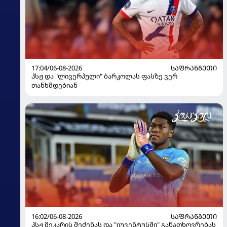
17:04/06-08-2026
ᲡᲐᲤᲠᲐᲜᲒᲔᲗᲘ
პსჟ და "ლივერპული" ბარკოლას ფასზე ვერ
თანხმდებიან
16:02/06-08-2026
ᲡᲐᲤᲠᲐᲜᲒᲔᲗᲘ
პსჟ მეკარის შეძენას და "იუვენტუსში" განათხოვრებას