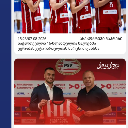
15:23/07-08-2026
ᲐᲡᲐᲙᲝᲑᲠᲘᲕᲘ ᲜᲐᲙᲠᲔᲑᲘ
საქართველოს 16-წლამდელთა ნაკრებმა
ევრობასკეტი ისრაელთან მარცხით გახსნა