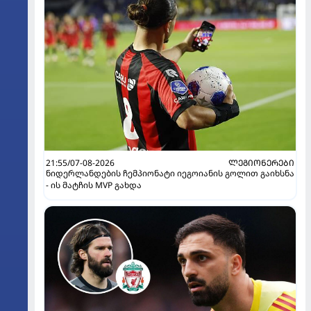
21:55/07-08-2026
ᲚᲔᲒᲘᲝᲜᲔᲠᲔᲑᲘ
ნიდერლანდების ჩემპიონატი იეგოიანის გოლით გაიხსნა
- ის მატჩის MVP გახდა