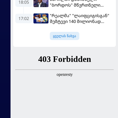
მოიგო, "ტორპედომ" გვიან
18:05
"ბორდოს" მწვრთნელი
გაიღვიძა...
გადააყენეს
"რეალმა" "ლაიფციგისგან"
17:02
შემტევი 140 მილიონად
შეიძინა
ყველას ნახვა