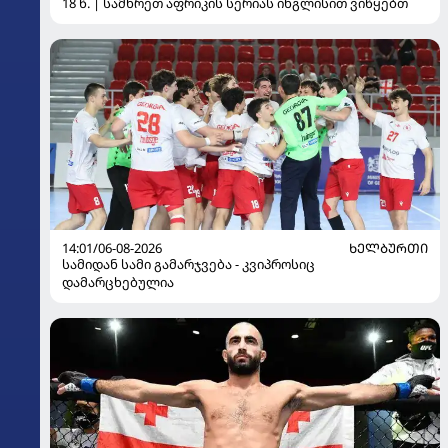
18 წ. | სამხრეთ აფრიკის სერიას ინგლისით ვიწყებთ
14:01/06-08-2026
ᲮᲔᲚᲑᲣᲠᲗᲘ
სამიდან სამი გამარჯვება - კვიპროსიც
დამარცხებულია