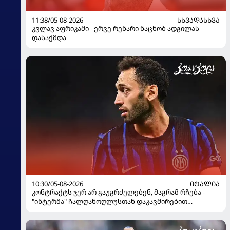
11:38/05-08-2026
ᲡᲮᲕᲐᲓᲐᲡᲮᲕᲐ
კვლავ აფრიკაში - ერვე რენარი ნაცნობ ადგილას
დასაქმდა
10:30/05-08-2026
ᲘᲢᲐᲚᲘᲐ
კონტრაქტს ჯერ არ გაუგრძელებენ, მაგრამ რჩება -
"ინტერმა" ჩალღანოღლუსთან დაკავშირებით
გადაწყვეტილება მიიღო