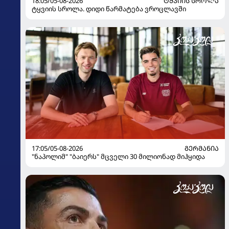
18:05/05-08-2026
ᲢᲧᲕᲘᲘᲡ ᲡᲠᲝᲚᲐ
ტყვიის სროლა. დიდი წარმატება ვროცლავში
17:05/05-08-2026
ᲒᲔᲠᲛᲐᲜᲘᲐ
"ნაპოლიმ" "ბაიერს" მცველი 30 მილიონად მიჰყიდა