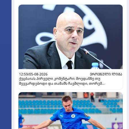
12:59/05-08-2026
ᲔᲠᲝᲕᲜᲣᲚᲘ ᲚᲘᲒᲐ
ქეცბაიას პირველი კომენტარი: მოედანზე თუ
შევვარდებოდი და თამაშს ჩავშლიდი, თორემ...