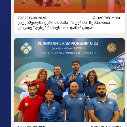
20:02/05-08-2026
ᲚᲔᲒᲘᲝᲜᲔᲠᲔᲑᲘ
კიტეიშვილმა ვერ ითამაშა - "შტურმი" ჩემპიონთა
ლიგაზე "ფენერბაჰჩესთან" დამარცხდა