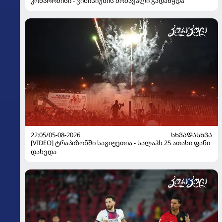
კომპრომისი - ვინისიუსის მომავალი გადაწყდა
22:05/05-08-2026
ᲡᲮᲕᲐᲓᲐᲡᲮᲕᲐ
[VIDEO] ტრაპიზონში საგიჟეთია - სალაჰს 25 ათასი ფანი
დახვდა