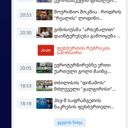
ევრობასკეტის ფინალურ
ეტაპზე – A დივიზიონში
მოურინიო შოკშია - როდრის
ასპარეზობას იწყებს
20:53
"რეალის" ლოდინი
მობეზრდა და
ვინისიუსმა "არსენალით"
"ბარსელონაში" გადადის
20:30
დაინტერესება გამოიყენა და
"რეალთან" კონტრაქტი
ფეხბურთის რუბრიკის
მომგებიანად გააგრძელა
02:22
სპონსორი
ევროტურნირებზე ერთი
20:05
ქართული გოლი მაინც
გავიდა
თბილისის "დინამოს"
18:53
მძლეველი "ჟალგირისი"
სახლში "ჰაიდუკთან"
პსჟ-მ საფრანგეთის
განადგურდა
18:18
ნაკრების ფეხბურთელი
დაიმატა
ყველას ნახვა