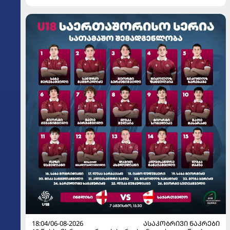
18:04/06-08-2026
ᲐᲡᲐᲙᲝᲑᲠᲘᲕᲘ ᲜᲐᲙᲠᲔᲑᲘ