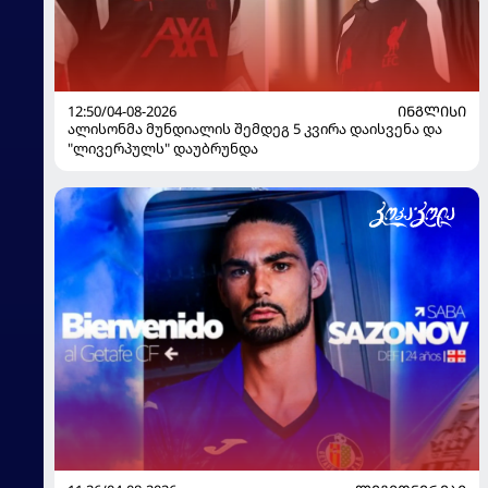
12:50/04-08-2026
ᲘᲜᲒᲚᲘᲡᲘ
ალისონმა მუნდიალის შემდეგ 5 კვირა დაისვენა და
"ლივერპულს" დაუბრუნდა