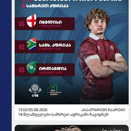
15:02/05-08-2026
ᲐᲡᲐᲙᲝᲑᲠᲘᲕᲘ ᲜᲐᲙᲠᲔᲑᲘ
18-წლამდელები სამხრეთ აფრიკაში ჩავიდნენ