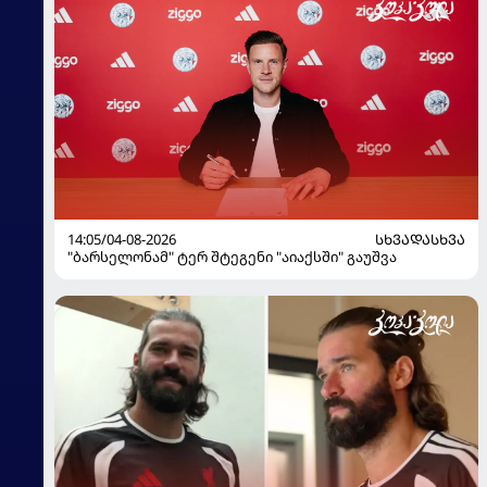
14:05/04-08-2026
ᲡᲮᲕᲐᲓᲐᲡᲮᲕᲐ
"ბარსელონამ" ტერ შტეგენი "აიაქსში" გაუშვა