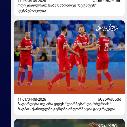
11:26/04-08-2026
ᲚᲔᲒᲘᲝᲜᲔᲠᲔᲑᲘ
ოფიციალურად: საბა საზონოვი “ხეტაფეს”
ფეხბურთელია
11:01/04-08-2026
ᲡᲮᲕᲐᲓᲐᲡᲮᲕᲐ
ჩატარდება თუ არა დღეს "ლარნესა" და "იბერიას"
მატჩი - ქართულმა გუნდმა ინფორმაცია გაავრცელა