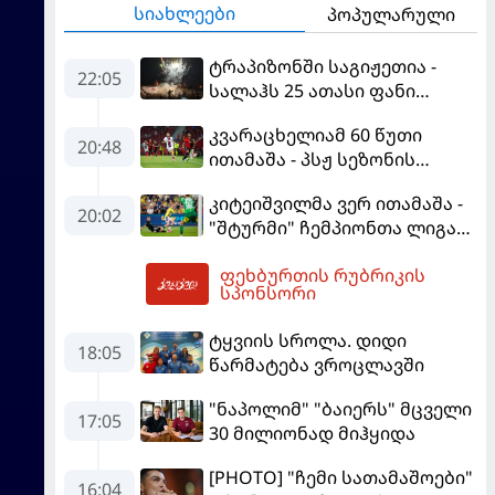
სიახლეები
პოპულარული
ტრაპიზონში საგიჟეთია -
22:05
სალაჰს 25 ათასი ფანი
დახვდა
კვარაცხელიამ 60 წუთი
20:48
ითამაშა - პსჟ სეზონის
პირველ მატჩში
კიტეიშვილმა ვერ ითამაშა -
"მალიორკასთან"
20:02
"შტურმი" ჩემპიონთა ლიგაზე
დამარცხდა
"ფენერბაჰჩესთან"
ფეხბურთის რუბრიკის
დამარცხდა
05:08
სპონსორი
ტყვიის სროლა. დიდი
18:05
წარმატება ვროცლავში
"ნაპოლიმ" "ბაიერს" მცველი
17:05
30 მილიონად მიჰყიდა
[PHOTO] "ჩემი სათამაშოები"
16:04