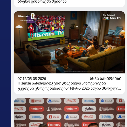
ბრუნო გიმარაეში შეიძინა
07:12/05-08-2026
ᲡᲮᲕᲐ ᲡᲐᲮᲔᲝᲑᲔᲑᲘ
Hisense წარმოგიდგენთ გზავნილს „ინოვაციები
უკეთესი ცხოვრებისათვის“ FIFA-ს 2026 წლის მსოფლიო
ჩემპიონატზე