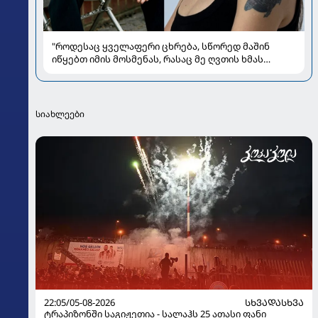
"როდესაც ყველაფერი ცხრება, სწორედ მაშინ
იწყებთ იმის მოსმენას, რასაც მე ღვთის ხმას
ვუწოდებ" - რას უზიარებს ლიზა ყენია
საზოგადოებას
სიახლეები
22:05/05-08-2026
ᲡᲮᲕᲐᲓᲐᲡᲮᲕᲐ
ტრაპიზონში საგიჟეთია - სალაჰს 25 ათასი ფანი