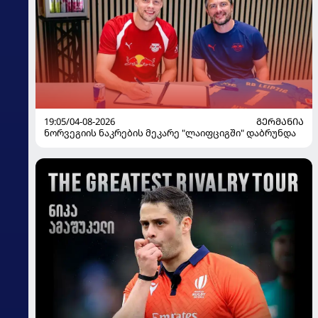
19:05/04-08-2026
ᲒᲔᲠᲛᲐᲜᲘᲐ
ნორვეგიის ნაკრების მეკარე "ლაიფციგში" დაბრუნდა