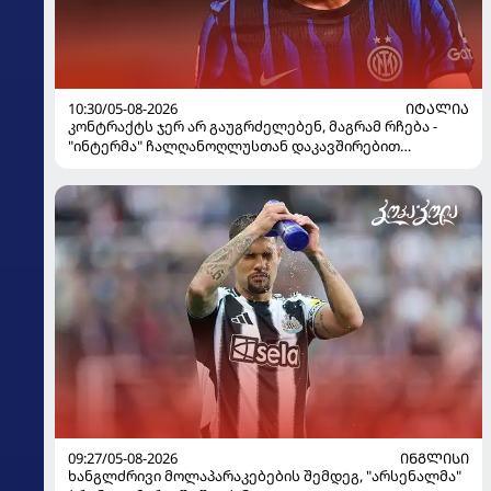
10:30/05-08-2026
ᲘᲢᲐᲚᲘᲐ
კონტრაქტს ჯერ არ გაუგრძელებენ, მაგრამ რჩება -
"ინტერმა" ჩალღანოღლუსთან დაკავშირებით
გადაწყვეტილება მიიღო
09:27/05-08-2026
ᲘᲜᲒᲚᲘᲡᲘ
ხანგლძრივი მოლაპარაკებების შემდეგ, "არსენალმა"