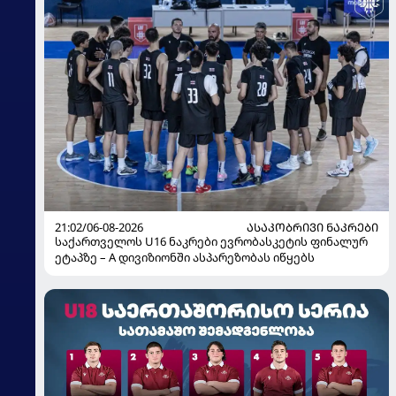
21:02/06-08-2026
ᲐᲡᲐᲙᲝᲑᲠᲘᲕᲘ ᲜᲐᲙᲠᲔᲑᲘ
საქართველოს U16 ნაკრები ევრობასკეტის ფინალურ
ეტაპზე – A დივიზიონში ასპარეზობას იწყებს