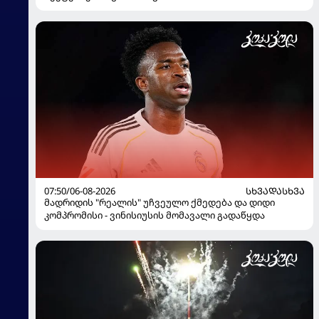
07:50/06-08-2026
ᲡᲮᲕᲐᲓᲐᲡᲮᲕᲐ
მადრიდის "რეალის" უჩვეულო ქმედება და დიდი
კომპრომისი - ვინისიუსის მომავალი გადაწყდა