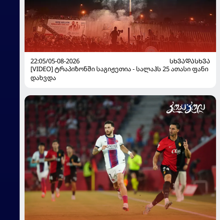
22:05/05-08-2026
ᲡᲮᲕᲐᲓᲐᲡᲮᲕᲐ
[VIDEO] ტრაპიზონში საგიჟეთია - სალაჰს 25 ათასი ფანი
დახვდა