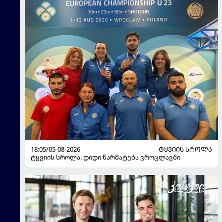
18:05/05-08-2026
ᲢᲧᲕᲘᲘᲡ ᲡᲠᲝᲚᲐ
ტყვიის სროლა. დიდი წარმატება ვროცლავში