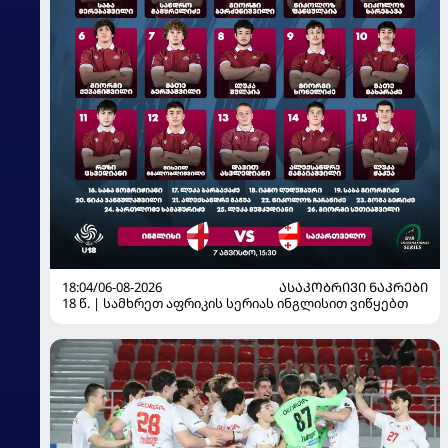
18:04/06-08-2026
ᲐᲡᲐᲙᲝᲑᲠᲘᲕᲘ ᲜᲐᲙᲠᲔᲑᲘ
18 წ. | სამხრეთ აფრიკის სერიას ინგლისით ვიწყებთ