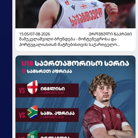
15:05/07-08-2026
ᲔᲠᲝᲕᲜᲣᲚᲘ ᲜᲐᲙᲠᲔᲑᲘ
მამუკელაშვილი ბრუნდება - მონტენეგროსა და
პორტუგალიასთან მატჩებისთვის საქართველო
მზადებას 15 კალათბურთელით იწყებს