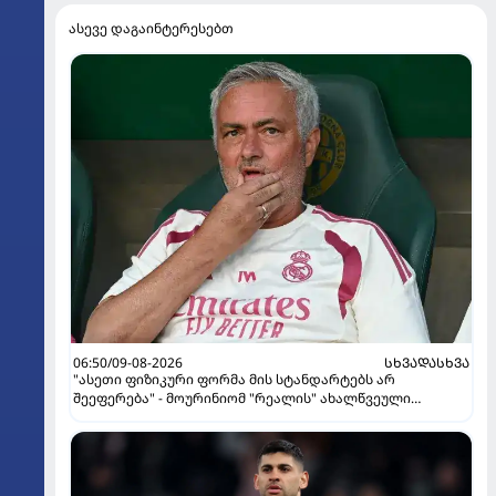
ასევე დაგაინტერესებთ
06:50/09-08-2026
ᲡᲮᲕᲐᲓᲐᲡᲮᲕᲐ
"ასეთი ფიზიკური ფორმა მის სტანდარტებს არ
შეეფერება" - მოურინიომ "რეალის" ახალწვეული
გააკრიტიკა