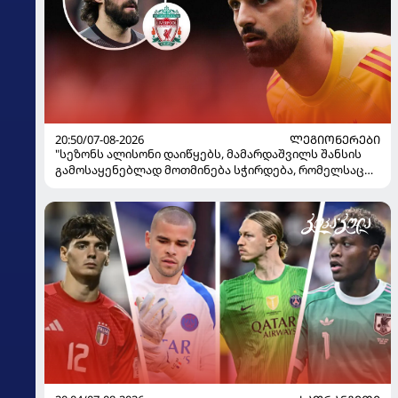
20:50/07-08-2026
ᲚᲔᲒᲘᲝᲜᲔᲠᲔᲑᲘ
"სეზონს ალისონი დაიწყებს, მამარდაშვილს შანსის
გამოსაყენებლად მოთმინება სჭირდება, რომელსაც
100%-ით მიიღებს" - განაცხადა "ლივერპულის"
ყოფილმა მეკარემ