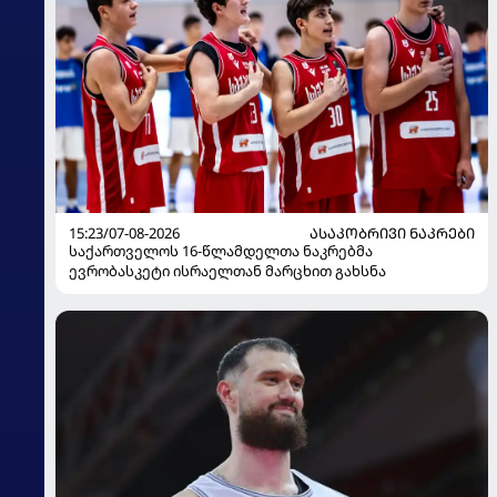
15:23/07-08-2026
ᲐᲡᲐᲙᲝᲑᲠᲘᲕᲘ ᲜᲐᲙᲠᲔᲑᲘ
საქართველოს 16-წლამდელთა ნაკრებმა
ევრობასკეტი ისრაელთან მარცხით გახსნა