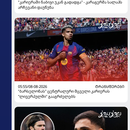
"კარიერაში ნაბიჯი უკან გადადგა" - კარაგერმა სალაჰს
არჩევანი დაუწუნა
05:55/08-08-2026
ᲢᲠᲐᲜᲡᲤᲔᲠᲔᲑᲘ
"ბარსელონას" ცენტრალური მცველი კარიერას
"ლივერპულში" გააგრძელებს