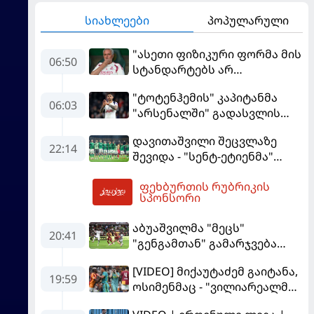
სიახლეები
პოპულარული
"ასეთი ფიზიკური ფორმა მის
06:50
სტანდარტებს არ
შეეფერება" - მოურინიომ
"ტოტენჰემის" კაპიტანმა
"რეალის" ახალწვეული
06:03
"არსენალში" გადასვლის
გააკრიტიკა
სურვილი გამოთქვა
დავითაშვილი შეცვლაზე
22:14
შევიდა - "სენტ-ეტიენმა"
"სოშოს" მოუგო
ფეხბურთის რუბრიკის
07:44
სპონსორი
აბუაშვილმა "მეცს"
20:41
"გენგამთან" გამარჯვება
მოუპოვა
[VIDEO] მიქაუტაძემ გაიტანა,
19:59
ოსიმენმაც - "ვილიარეალმა"
სტამბოლში