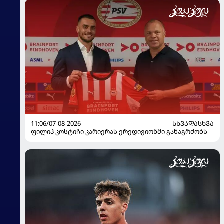
11:06/07-08-2026
ᲡᲮᲕᲐᲓᲐᲡᲮᲕᲐ
ფილიპ კოსტიჩი კარიერას ერედივიონში განაგრძობს