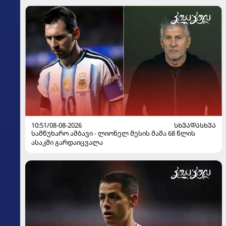
10:51/08-08-2026
ᲡᲮᲕᲐᲓᲐᲡᲮᲕᲐ
სამწუხარო ამბავი - ლიონელ მესის მამა 68 წლის
ასაკში გარდაიცვალა