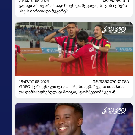
20:04/07-08-2026
ᲡᲐᲤᲠᲐᲜᲒᲔᲗᲘ
გაყიდიან თუ არა საფონოვს და შევალიეს - ვინ იქნება
პსჟ-ს ძირითადი მეკარე?
18:42/07-08-2026
ᲔᲠᲝᲕᲜᲣᲚᲘ ᲚᲘᲒᲐ
VIDEO | ეროვნული ლიგა | "რუსთავმა" უკეთ ითამაშა
და დამსახურებულად მოიგო, "ტორპედომ" გვიან
გაიღვიძა...