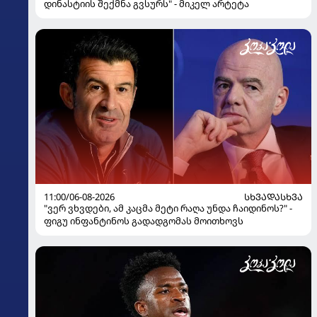
დინასტიის შექმნა გვსურს" - მიკელ არტეტა
11:00/06-08-2026
ᲡᲮᲕᲐᲓᲐᲡᲮᲕᲐ
"ვერ ვხვდები, ამ კაცმა მეტი რაღა უნდა ჩაიდინოს?" -
ფიგუ ინფანტინოს გადადგომას მოითხოვს