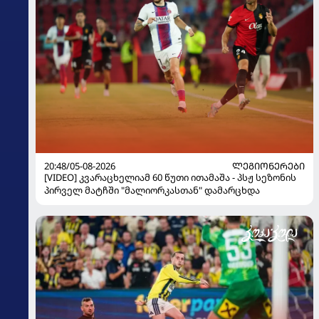
20:48/05-08-2026
ᲚᲔᲒᲘᲝᲜᲔᲠᲔᲑᲘ
[VIDEO] კვარაცხელიამ 60 წუთი ითამაშა - პსჟ სეზონის
პირველ მატჩში "მალიორკასთან" დამარცხდა