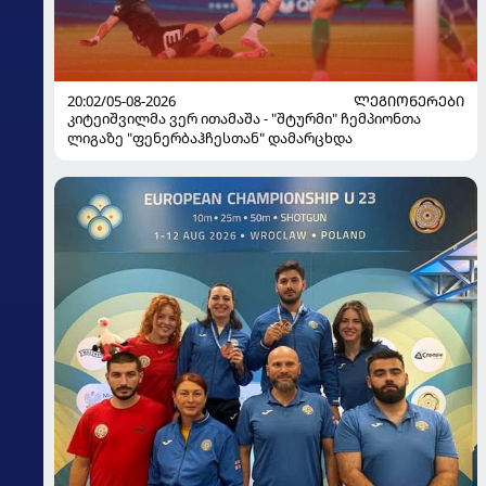
20:02/05-08-2026
ᲚᲔᲒᲘᲝᲜᲔᲠᲔᲑᲘ
კიტეიშვილმა ვერ ითამაშა - "შტურმი" ჩემპიონთა
ლიგაზე "ფენერბაჰჩესთან" დამარცხდა