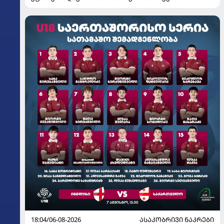
18:04/06-08-2026
ᲐᲡᲐᲙᲝᲑᲠᲘᲕᲘ ᲜᲐᲙᲠᲔᲑᲘ