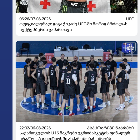
06:26/07-08-2026
UFC
ოფიციალურად: გიგა ჭიკაძე UFC-ში მორიგ ბრძოლას
სექტემბერში გამართავს
22:02/06-08-2026
ᲐᲡᲐᲙᲝᲑᲠᲘᲕᲘ ᲜᲐᲙᲠᲔᲑᲘ
საქართველოს U16 ნაკრები ევრობასკეტის ფინალურ
ეტაპზე – A დივიზიონში ასპარეზობას იწყებს