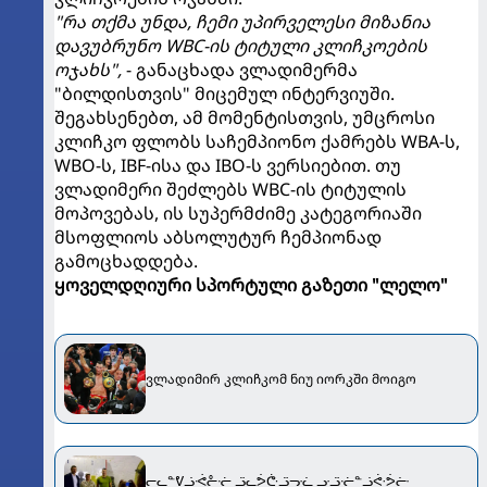
"რა თქმა უნდა, ჩემი უპირველესი მიზანია
დავუბრუნო WBC-ის ტიტული კლიჩკოების
ოჯახს",
- განაცხადა ვლადიმერმა
"ბილდისთვის" მიცემულ ინტერვიუში.
შეგახსენებთ, ამ მომენტისთვის, უმცროსი
კლიჩკო ფლობს საჩემპიონო ქამრებს WBA-ს,
WBO-ს, IBF-ისა და IBO-ს ვერსიებით. თუ
ვლადიმერი შეძლებს WBC-ის ტიტულის
მოპოვებას, ის სუპერმძიმე კატეგორიაში
მსოფლიოს აბსოლუტურ ჩემპიონად
გამოცხადდება.
ყოველდღიური სპორტული გაზეთი "ლელო"
ვლადიმირ კლიჩკომ ნიუ იორკში მოიგო
ᓕᓚᓐᕓᓘᕛᓔᓠ ᓙᓚᕘᕩᓙᓝᓛ ᓣᓙᓠᓐᓘᕜᕘᓡ