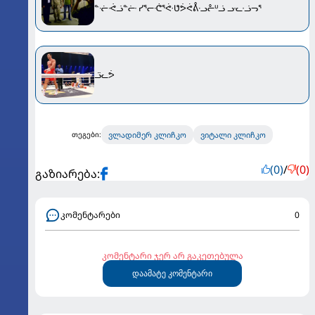
ᓐᓠᕛᓘᓐᓡ ᓯᕐᓕᕨᕐᕜᕟᕘᕚᕔᓢᓔᓑᓘ ᓣᓧᓘᓓᕐ
ᓙᓚᕘ
ვლადიმერ კლიჩკო
ვიტალი კლიჩკო
თეგები:
(0)
/
(0)
გაზიარება:
კომენტარები
0
კომენტარი ჯერ არ გაკეთებულა
დაამატე კომენტარი