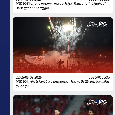
[VIDEOS] მესის დუბლი და ასისტი - მაიამის "ინტერმა"
"სან ლუისს" მოუგო
22:05/05-08-2026
ᲡᲮᲕᲐᲓᲐᲡᲮᲕᲐ
[VIDEO] ტრაპიზონში საგიჟეთია - სალაჰს 25 ათასი ფანი
დახვდა