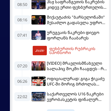
პსჟ საფრანგეთის ნაკრების
08:50
კიდევ ერთი ფეხბურთელის
დამატებას გეგმავს
მიქაუტაძის "ბარსელონაში"
08:16
შესაძლო გადასვლა უფრო
რეალური ხდება - რაზე
ურუგვაის ნაკრები დიეგო
ესაუბრა ქართველი
07:41
ფორლანს ჩააბარეს
კატალონიელთა მთავარ
მწვრთნელს
ფეხბურთის რუბრიკის
09:20
სპონსორი
[VIDEO] მრავლისმნახველი
07:20
სალაჰიც შოკში ჩააგდეს - რა
ხდებოდა ტრაბზონში
ოფიციალურად: გიგა ჭიკაძე
ეგვიპტელი ფეხბურთელის
06:26
UFC-ში მორიგ ბრძოლას
წარდგენისას
სექტემბერში გამართავს
საქართველოს U16 ნაკრები
22:02
ევრობასკეტის ფინალურ
ეტაპზე – A დივიზიონში
ასპარეზობას იწყებს