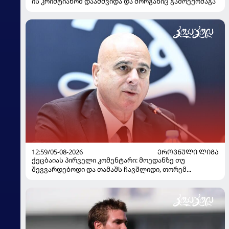
ის კრიშტიანომ დაამშვიდა და მორგანიც გამოექომაგა
12:59/05-08-2026
ᲔᲠᲝᲕᲜᲣᲚᲘ ᲚᲘᲒᲐ
ქეცბაიას პირველი კომენტარი: მოედანზე თუ
შევვარდებოდი და თამაშს ჩავშლიდი, თორემ...