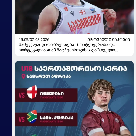
15:05/07-08-2026
ᲔᲠᲝᲕᲜᲣᲚᲘ ᲜᲐᲙᲠᲔᲑᲘ
მამუკელაშვილი ბრუნდება - მონტენეგროსა და
პორტუგალიასთან მატჩებისთვის საქართველო
მზადებას 15 კალათბურთელით იწყებს