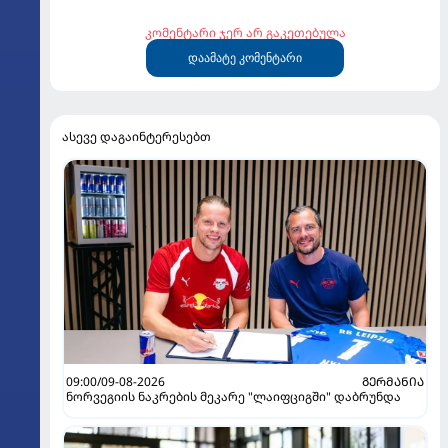
კომენტარი ჯერ არ გაკეთებულა
დაამატე კომენტარი
ასევე დაგაინტერესებთ
09:00/09-08-2026
ᲒᲔᲠᲛᲐᲜᲘᲐ
ნორვეგიის ნაკრების მეკარე "ლაიფციგში" დაბრუნდა