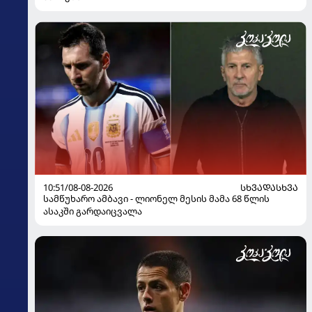
10:51/08-08-2026
ᲡᲮᲕᲐᲓᲐᲡᲮᲕᲐ
სამწუხარო ამბავი - ლიონელ მესის მამა 68 წლის
ასაკში გარდაიცვალა