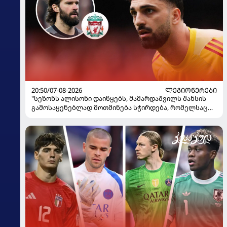
20:50/07-08-2026
ᲚᲔᲒᲘᲝᲜᲔᲠᲔᲑᲘ
"სეზონს ალისონი დაიწყებს, მამარდაშვილს შანსის
გამოსაყენებლად მოთმინება სჭირდება, რომელსაც
100%-ით მიიღებს" - განაცხადა "ლივერპულის"
ყოფილმა მეკარემ