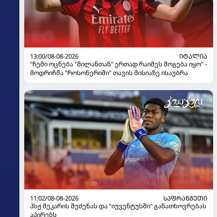
13:00/08-08-2026
ᲘᲢᲐᲚᲘᲐ
"ჩემი ოცნება "მილანთან" ერთად რაიმეს მოგება იყო" -
მოდრიჩმა "როსონერიში" თავის მისიაზე ისაუბრა
11:02/08-08-2026
ᲡᲐᲤᲠᲐᲜᲒᲔᲗᲘ
პსჟ მეკარის შეძენას და "იუვენტუსში" განათხოვრებას
აპირებს