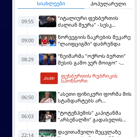
სიახლეები
პოპულარული
"იტალიური ფეხბურთის
09:55
ძალიან მჯერა" - სესკ
ფაბრეგასი
ნორვეგიის ნაკრების მეკარე
09:00
"ლაიფციგში" დაბრუნდა
"ნეიმარმა "ოქროს ბურთი"
08:29
მესის გამო ვერ მოიგო" -
ბრაზილიელის ყოფილი
ფეხბურთის რუბრიკის
აგენტი
10:06
სპონსორი
"ასეთი ფიზიკური ფორმა მის
06:50
სტანდარტებს არ
შეეფერება" - მოურინიომ
"ტოტენჰემის" კაპიტანმა
"რეალის" ახალწვეული
06:03
"არსენალში" გადასვლის
გააკრიტიკა
სურვილი გამოთქვა
დავითაშვილი შეცვლაზე
22:14