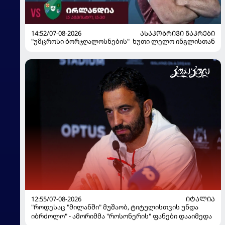
14:52/07-08-2026
ᲐᲡᲐᲙᲝᲑᲠᲘᲕᲘ ᲜᲐᲙᲠᲔᲑᲘ
"უმცროსი ბორჯღალოსნების" ხუთი ლელო ინგლისთან
12:55/07-08-2026
ᲘᲢᲐᲚᲘᲐ
"როდესაც "მილანში" მუშაობ, ტიტულისთვის უნდა
იბრძოლო" - ამორიმმა "როსონერის" ფანები დააიმედა