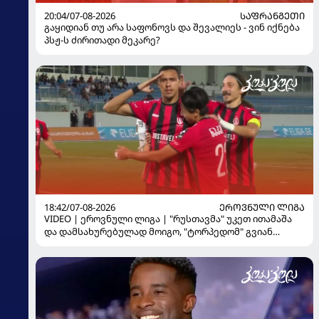
20:04/07-08-2026
ᲡᲐᲤᲠᲐᲜᲒᲔᲗᲘ
გაყიდიან თუ არა საფონოვს და შევალიეს - ვინ იქნება
პსჟ-ს ძირითადი მეკარე?
18:42/07-08-2026
ᲔᲠᲝᲕᲜᲣᲚᲘ ᲚᲘᲒᲐ
VIDEO | ეროვნული ლიგა | "რუსთავმა" უკეთ ითამაშა
და დამსახურებულად მოიგო, "ტორპედომ" გვიან
გაიღვიძა...