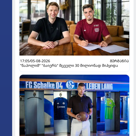
17:05/05-08-2026
ᲒᲔᲠᲛᲐᲜᲘᲐ
"ნაპოლიმ" "ბაიერს" მცველი 30 მილიონად მიჰყიდა