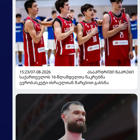
15:23/07-08-2026
ᲐᲡᲐᲙᲝᲑᲠᲘᲕᲘ ᲜᲐᲙᲠᲔᲑᲘ
საქართველოს 16-წლამდელთა ნაკრებმა
ევრობასკეტი ისრაელთან მარცხით გახსნა