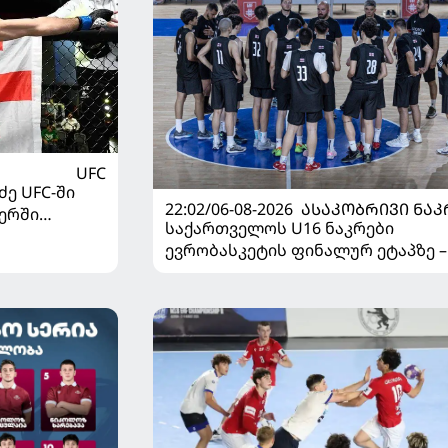
UFC
ე UFC-ში
22:02/06-08-2026
ᲐᲡᲐᲙᲝᲑᲠᲘᲕᲘ ᲜᲐᲙ
ერში
საქართველოს U16 ნაკრები
ევრობასკეტის ფინალურ ეტაპზე –
დივიზიონში ასპარეზობას იწყებს