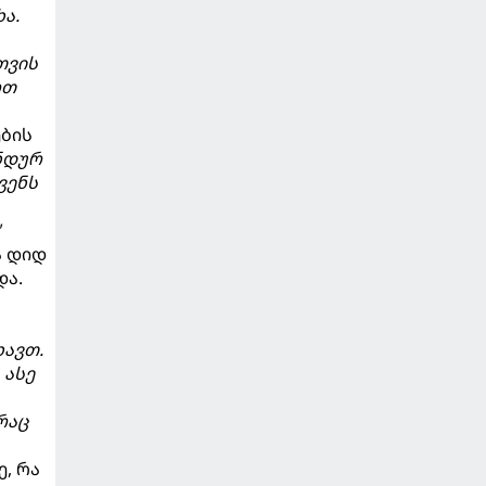
ა.
თვის
რთ
ების
უნდურ
ვენს
"
ა დიდ
და.
ხავთ.
 ასე
რაც
, რა