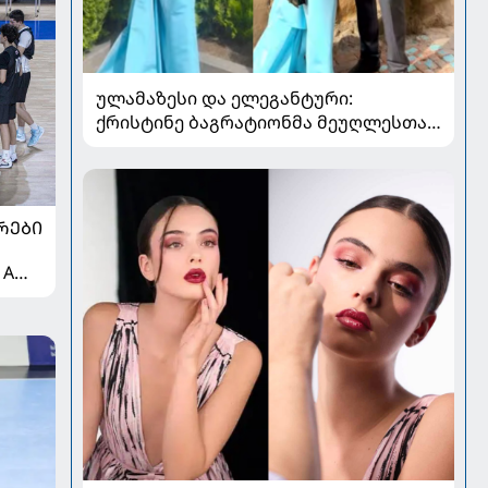
ულამაზესი და ელეგანტური:
ქრისტინე ბაგრატიონმა მეუღლესთან
ერთად გადაღებული ახალი კადრები
გააზიარა
ᲠᲔᲑᲘ
 A