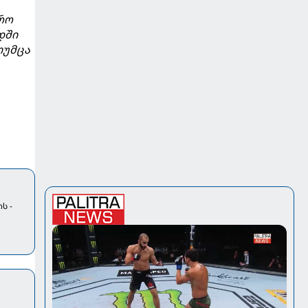
რო
დში
თუმცა
ს -