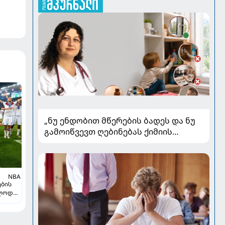
„ნუ ენდობით მწერების ბადეს და ნუ
გამოიწვევთ ღებინებას ქიმიის
გადაყლაპვისას“ - როგორ ვიხსნათ
ბავშვი კრიტიკულ სიტუაციაში,
პედიატრ სალომე ახვლედიანის
რჩევები
NBA
ების
ვლოდ