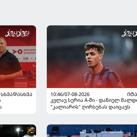
ᲡᲮᲕᲐᲓᲐᲡᲮᲕᲐ
10:46/07-08-2026
ᲘᲢ
ს
კვლავ სერია A-ში - დანიელ მალდ
ს
"კალიარის" ღირსებას დაიცავს