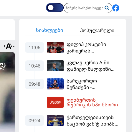
სიახლეები
პოპულარული
ფილიპ კოსტიჩი
+
-
11:06
კარიერას
ერედივიონში
კვლავ სერია A-ში -
განაგრძობს
10:46
დანიელ მალდინი
"კალიარის"
სარეკორდო
ღირსებას დაიცავს
09:48
შენაძენი -
ტრაფორდი პრემიერ
ფეხბურთის
ლიგის მორიგ გუნდში
11:58
რუბრიკის სპონსორი
გადავიდა
ქართველებისთვის
09:24
ნაცნობ ვან'ტ სხიპს
ყაზახეთის ნაკრები