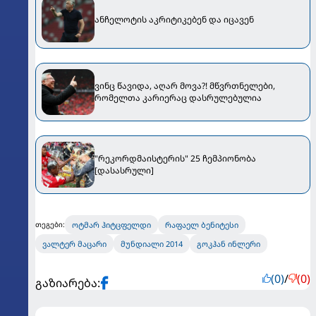
ანჩელოტის აკრიტიკებენ და იცავენ
ვინც წავიდა, აღარ მოვა?! მწვრთნელები,
რომელთა კარიერაც დასრულებულია
"რეკორდმაისტერის" 25 ჩემპიონობა
[დასასრული]
ოტმარ ჰიტცფელდი
რაფაელ ბენიტესი
თეგები:
ვალტერ მაცარი
მუნდიალი 2014
გოკჰან ინლერი
(0)
/
(0)
გაზიარება: