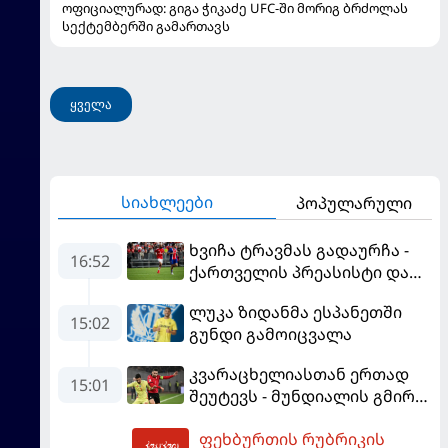
ოფიციალურად: გიგა ჭიკაძე UFC-ში მორიგ ბრძოლას
სექტემბერში გამართავს
ყველა
სიახლეები
პოპულარული
ხვიჩა ტრავმას გადაურჩა -
16:52
ქართველის პრეასისტი და
პსჟ-ს ფრე "მანჩესტერ
ლუკა ზიდანმა ესპანეთში
იუნაიტედთან"
15:02
გუნდი გამოიცვალა
კვარაცხელიასთან ერთად
15:01
შეუტევს - მუნდიალის გმირი
მალე პსჟ-ს ფეხბურთელი
ფეხბურთის რუბრიკის
გახდება
18:09