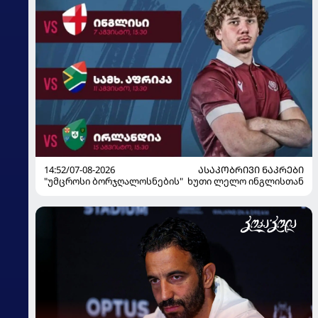
14:52/07-08-2026
ᲐᲡᲐᲙᲝᲑᲠᲘᲕᲘ ᲜᲐᲙᲠᲔᲑᲘ
"უმცროსი ბორჯღალოსნების" ხუთი ლელო ინგლისთან