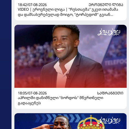
18:42/07-08-2026
ᲔᲠᲝᲕᲜᲣᲚᲘ ᲚᲘᲒᲐ
VIDEO | ეროვნული ლიგა | "რუსთავმა" უკეთ ითამაშა
და დამსახურებულად მოიგო, "ტორპედომ" გვიან
გაიღვიძა...
18:05/07-08-2026
ᲡᲐᲤᲠᲐᲜᲒᲔᲗᲘ
აპრილში დანიშნული "ბორდოს" მწვრთნელი
გადააყენეს