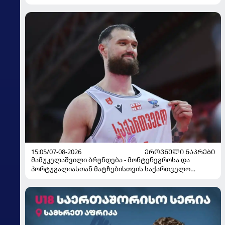
15:05/07-08-2026
ᲔᲠᲝᲕᲜᲣᲚᲘ ᲜᲐᲙᲠᲔᲑᲘ
მამუკელაშვილი ბრუნდება - მონტენეგროსა და
პორტუგალიასთან მატჩებისთვის საქართველო
მზადებას 15 კალათბურთელით იწყებს