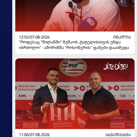
12:55/07-08-2026
ᲘᲢᲐᲚᲘᲐ
"როდესაც "მილანში" მუშაობ, ტიტულისთვის უნდა
იბრძოლო" - ამორიმმა "როსონერის" ფანები დააიმედა
11:06/07-08-2026
ᲡᲮᲕᲐᲓᲐᲡᲮᲕᲐ