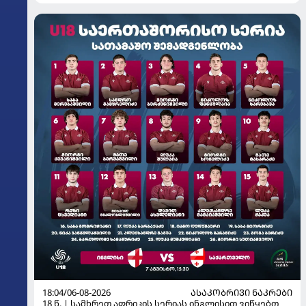
18:04/06-08-2026
ᲐᲡᲐᲙᲝᲑᲠᲘᲕᲘ ᲜᲐᲙᲠᲔᲑᲘ
18 წ. | სამხრეთ აფრიკის სერიას ინგლისით ვიწყებთ