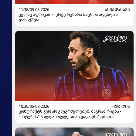
11:38/05-08-2026
ᲡᲮᲕᲐᲓᲐᲡᲮᲕᲐ
კვლავ აფრიკაში - ერვე რენარი ნაცნობ ადგილას
დასაქმდა
10:30/05-08-2026
ᲘᲢᲐᲚᲘᲐ
კონტრაქტს ჯერ არ გაუგრძელებენ, მაგრამ რჩება -
"ინტერმა" ჩალღანოღლუსთან დაკავშირებით
გადაწყვეტილება მიიღო