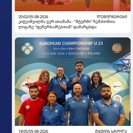
20:02/05-08-2026
ᲚᲔᲒᲘᲝᲜᲔᲠᲔᲑᲘ
კიტეიშვილმა ვერ ითამაშა - "შტურმი" ჩემპიონთა
ლიგაზე "ფენერბაჰჩესთან" დამარცხდა
18:05/05-08-2026
ᲢᲧᲕᲘᲘᲡ ᲡᲠᲝᲚᲐ