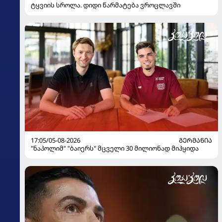
ტყვიის სროლა. დიდი წარმატება ვროცლავში
17:05/05-08-2026
ᲒᲔᲠᲛᲐᲜᲘᲐ
"ნაპოლიმ" "ბაიერს" მცველი 30 მილიონად მიჰყიდა