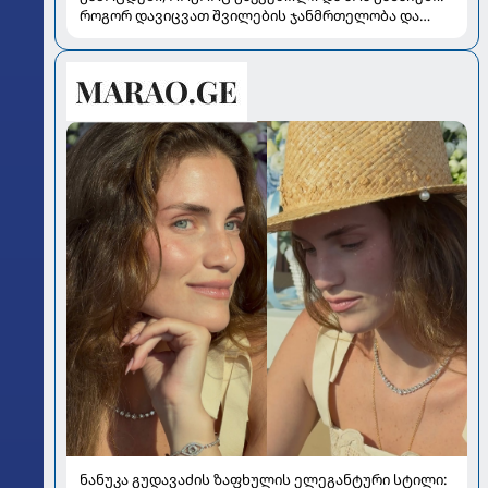
როგორ დავიცვათ შვილების ჯანმრთელობა და
მომავალი
ნანუკა გუდავაძის ზაფხულის ელეგანტური სტილი: