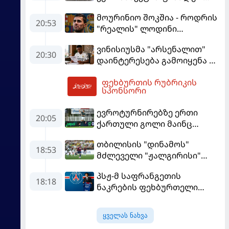
ეტაპზე – A დივიზიონში
მოურინიო შოკშია - როდრის
ასპარეზობას იწყებს
20:53
"რეალის" ლოდინი
მობეზრდა და
ვინისიუსმა "არსენალით"
"ბარსელონაში" გადადის
20:30
დაინტერესება გამოიყენა და
"რეალთან" კონტრაქტი
ფეხბურთის რუბრიკის
მომგებიანად გააგრძელა
02:55
სპონსორი
ევროტურნირებზე ერთი
20:05
ქართული გოლი მაინც
გავიდა
თბილისის "დინამოს"
18:53
მძლეველი "ჟალგირისი"
სახლში "ჰაიდუკთან"
პსჟ-მ საფრანგეთის
განადგურდა
18:18
ნაკრების ფეხბურთელი
დაიმატა
ყველას ნახვა