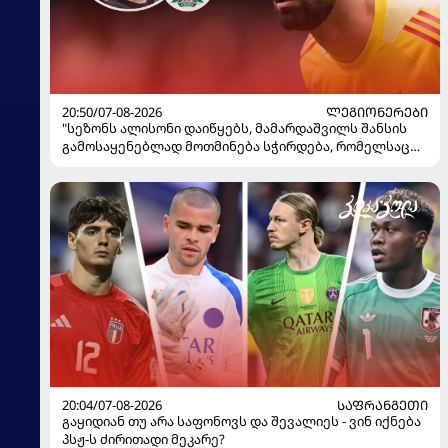
20:50/07-08-2026
ᲚᲔᲒᲘᲝᲜᲔᲠᲔᲑᲘ
"სეზონს ალისონი დაიწყებს, მამარდაშვილს შანსის
გამოსაყენებლად მოთმინება სჭირდება, რომელსაც
100%-ით მიიღებს" - განაცხადა "ლივერპულის"
ყოფილმა მეკარემ
20:04/07-08-2026
ᲡᲐᲤᲠᲐᲜᲒᲔᲗᲘ
გაყიდიან თუ არა საფონოვს და შევალიეს - ვინ იქნება
პსჟ-ს ძირითადი მეკარე?