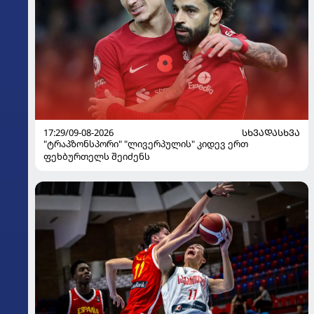
17:29/09-08-2026
ᲡᲮᲕᲐᲓᲐᲡᲮᲕᲐ
"ტრაპზონსპორი" "ლივერპულის" კიდევ ერთ
ფეხბურთელს შეიძენს