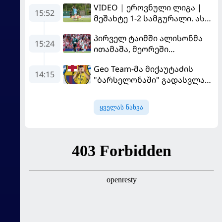
VIDEO | ეროვნული ლიგა |
15:52
მეშახტე 1-2 სამგურალი. ასე
უცებ ვერ გამოსწორდება...
პირველ ტაიმში ალისონმა
15:24
ითამაშა, მეორეში
მამარდაშვილმა -
Geo Team-მა მიქაუტაძის
"ლივერპული" სახლში
14:15
"ბარსელონაში" გადასვლაზე
"მონაკოსთან" დამარცხდა
გავრცელებულ
ინფორმაციაზე განმარტება
ყველას ნახვა
გააკეთა