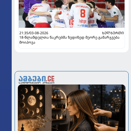
21:35/03-08-2026
ᲮᲔᲚᲑᲣᲠᲗᲘ
18-წლამდელთა ნაკრებმა ზედიზედ მეორე გამარჯვება
მოიპოვა