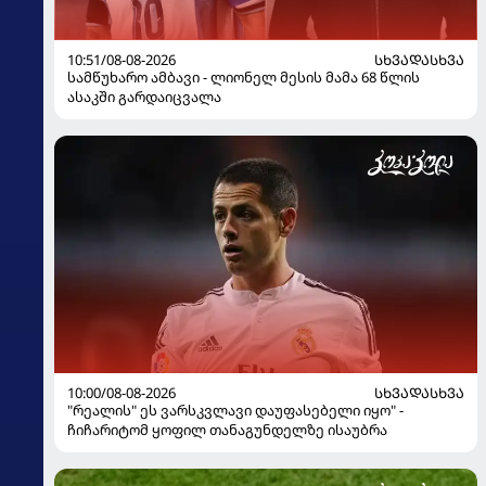
10:51/08-08-2026
ᲡᲮᲕᲐᲓᲐᲡᲮᲕᲐ
სამწუხარო ამბავი - ლიონელ მესის მამა 68 წლის
ასაკში გარდაიცვალა
10:00/08-08-2026
ᲡᲮᲕᲐᲓᲐᲡᲮᲕᲐ
"რეალის" ეს ვარსკვლავი დაუფასებელი იყო" -
ჩიჩარიტომ ყოფილ თანაგუნდელზე ისაუბრა