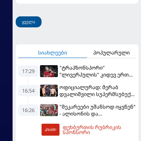
ყველა
სიახლეები
პოპულარული
"ტრაპზონსპორი"
17:29
"ლივერპულის" კიდევ ერთ
ფეხბურთელს შეიძენს
ოფიციალურად: მერაბ
16:54
დვალიშვილი სუპერმსუბუქი
წონის ქამრისთვის პიოტრ
"მეკარეები უშანსოდ იყვნენ"
იანს დაუპირისპირდება
16:26
- ალისონის და
მამარდაშვილის თამაში
ფეხბურთის რუბრიკის
შეაფასეს
17:42
სპონსორი