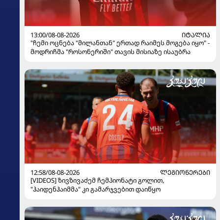
13:00/08-08-2026
ᲘᲢᲐᲚᲘᲐ
"ჩემი ოცნება "მილანთან" ერთად რაიმეს მოგება იყო" -
მოდრიჩმა "როსონერიში" თავის მისიაზე ისაუბრა
12:58/08-08-2026
ᲚᲔᲒᲘᲝᲜᲔᲠᲔᲑᲘ
[VIDEOS] ზივზივაძემ ჩემპიონატი გოლით,
"ჰაიდენჰაიმმა" კი გამარჯვებით დაიწყო