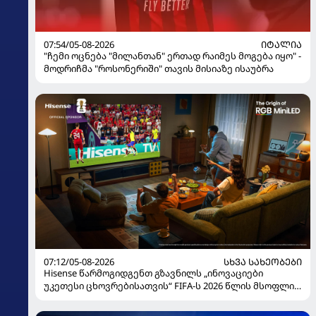
07:54/05-08-2026
ᲘᲢᲐᲚᲘᲐ
"ჩემი ოცნება "მილანთან" ერთად რაიმეს მოგება იყო" -
მოდრიჩმა "როსონერიში" თავის მისიაზე ისაუბრა
07:12/05-08-2026
ᲡᲮᲕᲐ ᲡᲐᲮᲔᲝᲑᲔᲑᲘ
Hisense წარმოგიდგენთ გზავნილს „ინოვაციები
უკეთესი ცხოვრებისათვის“ FIFA-ს 2026 წლის მსოფლიო
ჩემპიონატზე