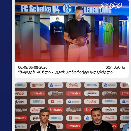
06:48/05-08-2026
ᲒᲔᲠᲛᲐᲜᲘᲐ
"შალკემ" 40 წლის ჯეკოს კონტრაქტი გაუგრძელა