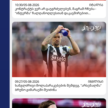
10:30/05-08-2026
ᲘᲢᲐᲚᲘᲐ
კონტრაქტს ჯერ არ გაუგრძელებენ, მაგრამ რჩება -
"ინტერმა" ჩალღანოღლუსთან დაკავშირებით
გადაწყვეტილება მიიღო
09:27/05-08-2026
ᲘᲜᲒᲚᲘᲡᲘ
ხანგლძრივი მოლაპარაკებების შემდეგ, "არსენალმა"
ბრუნო გიმარაეში შეიძინა