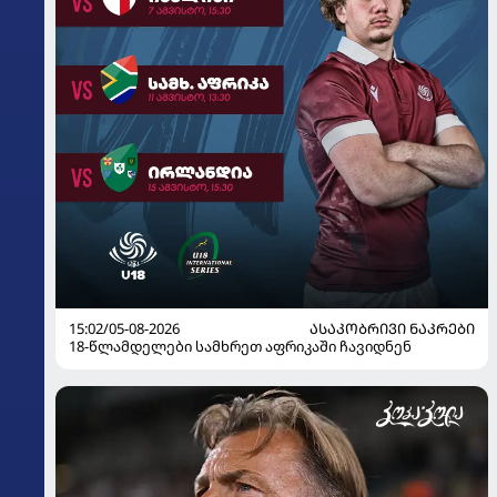
15:02/05-08-2026
ᲐᲡᲐᲙᲝᲑᲠᲘᲕᲘ ᲜᲐᲙᲠᲔᲑᲘ
18-წლამდელები სამხრეთ აფრიკაში ჩავიდნენ