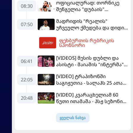
ოფიციალურად: თორნიკე
08:30
შენგელია "დუბაის"
კალათბურთელია
მადრიდის "რეალის"
07:50
უჩვეულო ქმედება და დიდი
კომპრომისი - ვინისიუსის
ფეხბურთის რუბრიკის
მომავალი გადაწყდა
09:16
სპონსორი
[VIDEOS] მესის დუბლი და
06:41
ასისტი - მაიამის "ინტერმა"
"სან ლუისს" მოუგო
[VIDEO] ტრაპიზონში
22:05
საგიჟეთია - სალაჰს 25 ათასი
ფანი დახვდა
[VIDEO] კვარაცხელიამ 60
20:48
წუთი ითამაშა - პსჟ სეზონის
პირველ მატჩში
"მალიორკასთან"
ყველას ნახვა
დამარცხდა