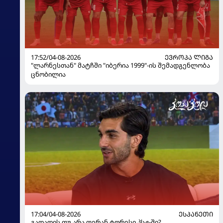
17:52/04-08-2026
ᲔᲕᲠᲝᲞᲐ ᲚᲘᲒᲐ
"ლარნესთან" მატჩში "იბერია 1999"-ის შემადგენლობა
ცნობილია
17:04/04-08-2026
ᲔᲡᲞᲐᲜᲔᲗᲘ
გადადის თუ არა ფერან ტორესი პსჟ-ში?