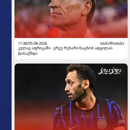
11:38/05-08-2026
ᲡᲮᲕᲐᲓᲐᲡᲮᲕᲐ
კვლავ აფრიკაში - ერვე რენარი ნაცნობ ადგილას
დასაქმდა