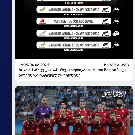
18:05/04-08-2026
ᲡᲮᲕᲐᲓᲐᲡᲮᲕᲐ
ნიკა ამაშუკელი სამხრეთ აფრიკაში - ხუთი მატჩი "ოლ
ბლექსის" ისტორიულ ტურნეზე