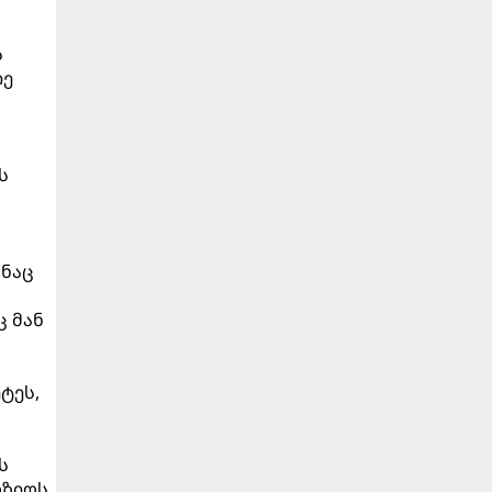
ს
იე
ს
ანაც
ც მან
ტეს,
ს
ოზიოს