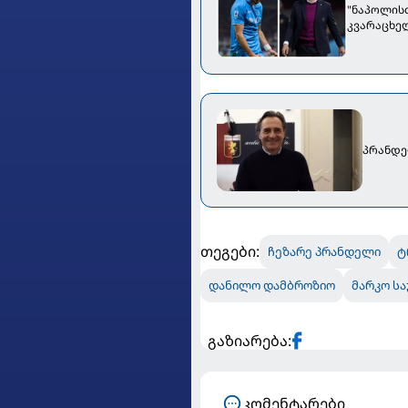
"ნაპოლისთ
კვარაცხე
პრანდელ
თეგები:
ჩეზარე პრანდელი
ტ
დანილო დამბროზიო
მარკო სა
გაზიარება:
კომენტარები