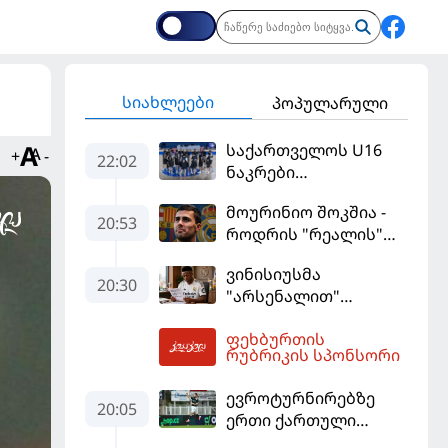
სიახლეები
პოპულარული
საქართველოს U16
+
-
22:02
ნაკრები
ევრობასკეტის
მოურინიო შოკშია -
ფინალურ ეტაპზე – A
20:53
როდრის "რეალის"
დივიზიონში
ლოდინი მობეზრდა
ასპარეზობას იწყებს
ვინისიუსმა
და "ბარსელონაში"
20:30
"არსენალით"
გადადის
დაინტერესება
ფეხბურთის
გამოიყენა და
06:23
რუბრიკის სპონსორი
"რეალთან"
კონტრაქტი
ევროტურნირებზე
მომგებიანად
20:05
ერთი ქართული
გააგრძელა
გოლი მაინც გავიდა