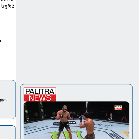
 სურს
ა
ავდო