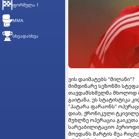
ᲤᲝᲠᲛᲣᲚᲐ 1
MMA
ᲡᲮᲕᲐᲓᲐᲡᲮᲕᲐ
ვის დაიმატებს "მილანი"?
მიმდინარე სეზონში სტეფან
თავდამსხმელმა მხოლოდ შ
გაიტანა. ეს სტატისტიკა კ
"პატარა ფარაონს" ოპერაცი
დიახ, ქრონიკული ტკივილე
მუხლზე ოპერაცია გაიკეთა 
სარეაბილიტაციო პერიოდი 1
მოედანს მარტის შუა რიცხ