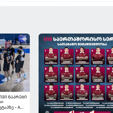
ჩალღანოღლუსთან დაკავშირებით
"როსონერიში" თავის მისიაზ
გადაწყვეტილება მიიღო
ისაუბრა
ᲘᲕᲘ ᲜᲐᲙᲠᲔᲑᲘ
ბი
ტაპზე – A
 იწყებს