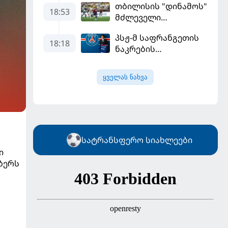
თბილისის "დინამოს"
18:53
მძლეველი
"ჟალგირისი" სახლში
პსჟ-მ საფრანგეთის
"ჰაიდუკთან"
18:18
ნაკრების
განადგურდა
ფეხბურთელი
დაიმატა
ყველას ნახვა
სატრანსფერო სიახლეები
ი
მბერს