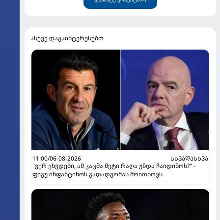
ასევე დაგაინტერესებთ
11:00/06-08-2026
ᲡᲮᲕᲐᲓᲐᲡᲮᲕᲐ
"ვერ ვხვდები, ამ კაცმა მეტი რაღა უნდა ჩაიდინოს?" -
ფიგუ ინფანტინოს გადადგომას მოითხოვს