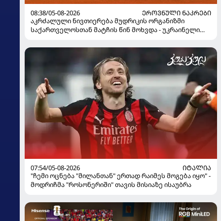
08:38/05-08-2026
ᲔᲠᲝᲕᲜᲣᲚᲘ ᲜᲐᲙᲠᲔᲑᲘ
აკრძალული ნივთიერება მუდრიკის ორგანიზმი
საქართველოსთან მატჩის წინ მოხვდა - უკრაინელი
ჟურნალისტი ფეხბურთელის დისკვალიფიკაციაზე
ინფორმაციას ავრცელებს
07:54/05-08-2026
ᲘᲢᲐᲚᲘᲐ
"ჩემი ოცნება "მილანთან" ერთად რაიმეს მოგება იყო" -
მოდრიჩმა "როსონერიში" თავის მისიაზე ისაუბრა