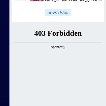
"სან ლუისს" მოუგო
ყველას ნახვა