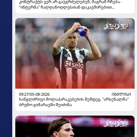
კონტრაქტს ჯერ არ გაუგრძელებენ, მაგრამ რჩება -
"ინტერმა" ჩალღანოღლუსთან დაკავშირებით
გადაწყვეტილება მიიღო
09:27/05-08-2026
ᲘᲜᲒᲚᲘᲡᲘ
ხანგლძრივი მოლაპარაკებების შემდეგ, "არსენალმა"
ბრუნო გიმარაეში შეიძინა