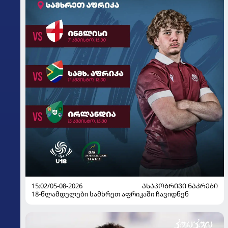
15:02/05-08-2026
ᲐᲡᲐᲙᲝᲑᲠᲘᲕᲘ ᲜᲐᲙᲠᲔᲑᲘ
18-წლამდელები სამხრეთ აფრიკაში ჩავიდნენ