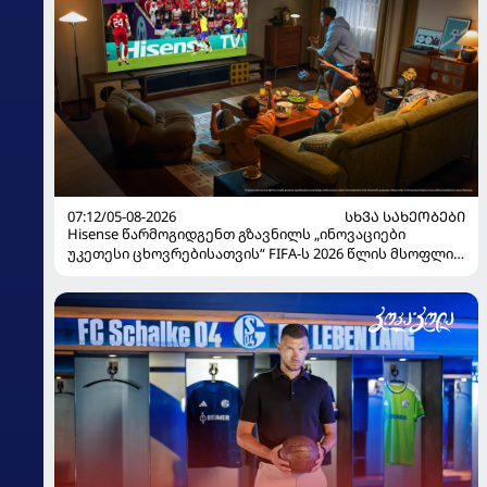
07:12/05-08-2026
ᲡᲮᲕᲐ ᲡᲐᲮᲔᲝᲑᲔᲑᲘ
Hisense წარმოგიდგენთ გზავნილს „ინოვაციები
უკეთესი ცხოვრებისათვის“ FIFA-ს 2026 წლის მსოფლიო
ჩემპიონატზე