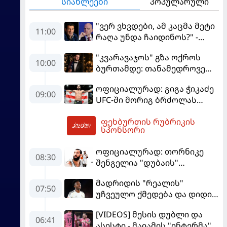
სიახლეები
პოპულარული
"ვერ ვხვდები, ამ კაცმა მეტი
11:00
რაღა უნდა ჩაიდინოს?" -
ფიგუ ინფანტინოს
"კვარავაჯოს" გზა ოქროს
გადადგომას მოითხოვს
10:00
ბურთამდე: თანამედროვე
ქართული ზღაპარი
ოფიციალურად: გიგა ჭიკაძე
09:00
UFC-ში მორიგ ბრძოლას
სექტემბერში გამართავს
ფეხბურთის რუბრიკის
12:30
სპონსორი
ოფიციალურად: თორნიკე
08:30
შენგელია "დუბაის"
კალათბურთელია
მადრიდის "რეალის"
07:50
უჩვეულო ქმედება და დიდი
კომპრომისი - ვინისიუსის
[VIDEOS] მესის დუბლი და
მომავალი გადაწყდა
06:41
ასისტი - მაიამის "ინტერმა"