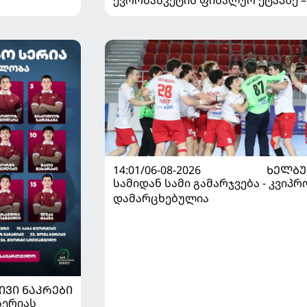
დივიზიონში ასპარეზობას იწყებს
14:01/06-08-2026
ᲮᲔᲚᲑ
სამიდან სამი გამარჯვება - კვიპრ
დამარცხებულია
ᲘᲕᲘ ᲜᲐᲙᲠᲔᲑᲘ
სერიას