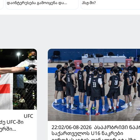
დაინტერესება გამოიყენა და
პსჟ-ში?
"რეალთან" კონტრაქტი
მომგებიანად გააგრძელა
UFC
ე UFC-ში
22:02/06-08-2026
ᲐᲡᲐᲙᲝᲑᲠᲘᲕᲘ ᲜᲐᲙ
ერში
საქართველოს U16 ნაკრები
ევრობასკეტის ფინალურ ეტაპზე –