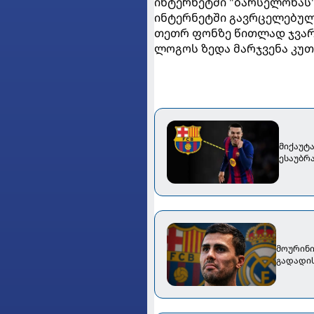
ინტერნეტში "ბარსელონას"
ინტერნეტში გავრცელებულ
თეთრ ფონზე წითლად ჯვარი
ლოგოს ზედა მარჯვენა კუთ
მიქაუტ
ესაუბრ
მოურინი
გადადი