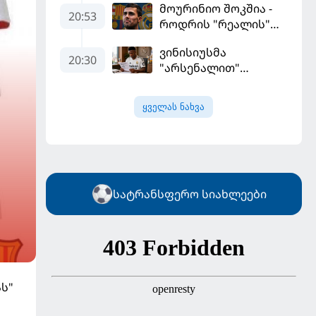
მოურინიო შოკშია -
ფინალურ ეტაპზე – A
20:53
როდრის "რეალის"
დივიზიონში
ლოდინი მობეზრდა
ასპარეზობას იწყებს
ვინისიუსმა
და "ბარსელონაში"
20:30
"არსენალით"
გადადის
დაინტერესება
გამოიყენა და
ყველას ნახვა
"რეალთან"
კონტრაქტი
მომგებიანად
გააგრძელა
სატრანსფერო სიახლეები
ს"