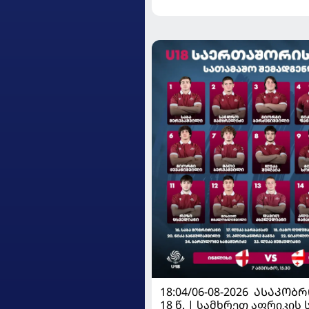
18:04/06-08-2026
ᲐᲡᲐᲙᲝᲑᲠ
18 წ. | სამხრეთ აფრიკის 