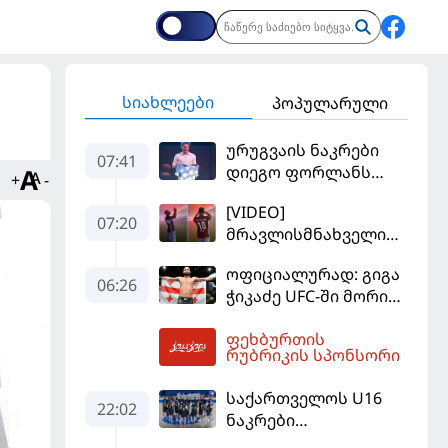
სიახლეები
პოპულარული
ურუგვაის ნაკრები
07:41
დიეგო ფორლანს
+
-
ჩააბარეს
[VIDEO]
07:20
მრავლისმნახველი
სალაჰიც შოკში
ოფიციალურად: გიგა
ჩააგდეს - რა
06:26
ჭიკაძე UFC-ში მორიგ
ხდებოდა ტრაბზონში
ბრძოლას
ეგვიპტელი
ფეხბურთის
სექტემბერში
ფეხბურთელის
08:18
რუბრიკის სპონსორი
გამართავს
წარდგენისას
საქართველოს U16
22:02
ნაკრები
ევრობასკეტის