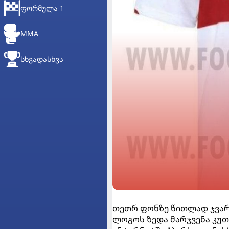
ᲤᲝᲠᲛᲣᲚᲐ 1
MMA
ᲡᲮᲕᲐᲓᲐᲡᲮᲕᲐ
თეთრ ფონზე წითლად ჯვარი
ლოგოს ზედა მარჯვენა კუთ