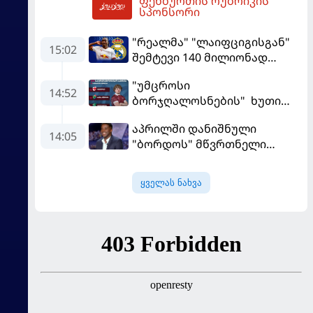
ფეხბურთის რუბრიკის
მატჩებისთვის საქართველო
16:34
სპონსორი
მზადებას 15
კალათბურთელით იწყებს
"რეალმა" "ლაიფციგისგან"
15:02
შემტევი 140 მილიონად
შეიძინა
"უმცროსი
14:52
ბორჯღალოსნების" ხუთი
ლელო ინგლისთან
აპრილში დანიშნული
14:05
"ბორდოს" მწვრთნელი
გადააყენეს
ყველას ნახვა