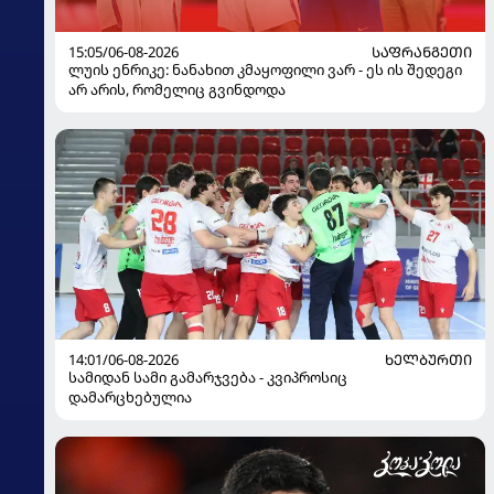
15:05/06-08-2026
ᲡᲐᲤᲠᲐᲜᲒᲔᲗᲘ
ლუის ენრიკე: ნანახით კმაყოფილი ვარ - ეს ის შედეგი
არ არის, რომელიც გვინდოდა
14:01/06-08-2026
ᲮᲔᲚᲑᲣᲠᲗᲘ
სამიდან სამი გამარჯვება - კვიპროსიც
დამარცხებულია