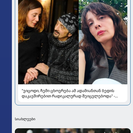
"ვიცოდი, ჩემი ცხოვრება ამ ადამიანთან ბედის
დაკავშირებით რადიკალურად შეიცვლებოდა" -
ნინო ჟვანია დატო ევგენიძესთან ქორწინებასა და
ოჯახზე
სიახლეები