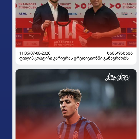
11:06/07-08-2026
ᲡᲮᲕᲐᲓᲐᲡᲮᲕᲐ
ფილიპ კოსტიჩი კარიერას ერედივიონში განაგრძობს