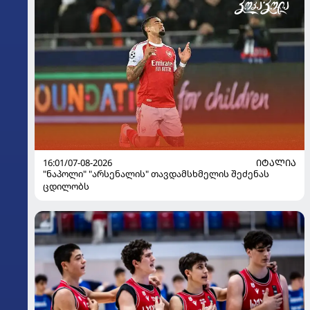
16:01/07-08-2026
ᲘᲢᲐᲚᲘᲐ
"ნაპოლი" "არსენალის" თავდამსხმელის შეძენას
ცდილობს