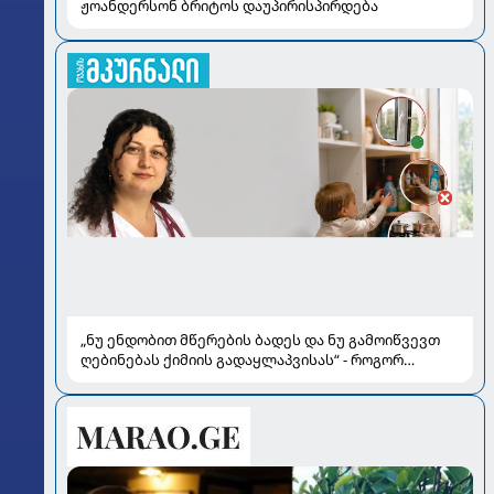
ჟოანდერსონ ბრიტოს დაუპირისპირდება
„ნუ ენდობით მწერების ბადეს და ნუ გამოიწვევთ
ღებინებას ქიმიის გადაყლაპვისას“ - როგორ
ვიხსნათ ბავშვი კრიტიკულ სიტუაციაში, პედიატრ
სალომე ახვლედიანის რჩევები