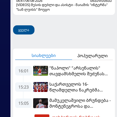
06:41/06-08-2026
ᲡᲮᲕᲐᲓᲐᲡᲮᲕᲐ
[VIDEOS] მესის დუბლი და ასისტი - მაიამის "ინტერმა"
"სან ლუისს" მოუგო
ყველა
სიახლეები
პოპულარული
"ნაპოლი" "არსენალის"
16:01
თავდამსხმელის შეძენას
ცდილობს
საქართველოს 16-
15:23
წლამდელთა ნაკრებმა
ევრობასკეტი ისრაელთან
მამუკელაშვილი ბრუნდება -
მარცხით გახსნა
15:05
მონტენეგროსა და
პორტუგალიასთან