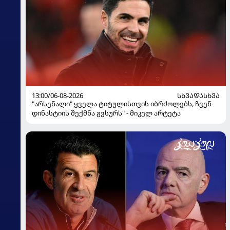
13:00/06-08-2026
ᲡᲮᲕᲐᲓᲐᲡᲮᲕᲐ
"არსენალი" ყველა ტიტულისთვის იბრძოლებს, ჩვენ
დინასტიის შექმნა გვსურს" - მიკელ არტეტა