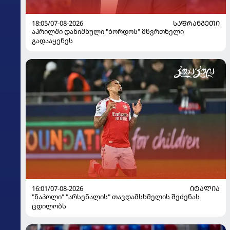
18:05/07-08-2026
ᲡᲐᲤᲠᲐᲜᲒᲔᲗᲘ
აპრილში დანიშნული "ბორდოს" მწვრთნელი
გადააყენეს
16:01/07-08-2026
ᲘᲢᲐᲚᲘᲐ
"ნაპოლი" "არსენალის" თავდამსხმელის შეძენას
ცდილობს