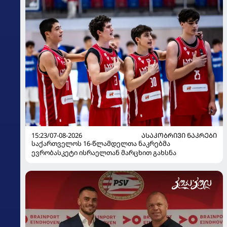
15:23/07-08-2026
ᲐᲡᲐᲙᲝᲑᲠᲘᲕᲘ ᲜᲐᲙᲠᲔᲑᲘ
საქართველოს 16-წლამდელთა ნაკრებმა
ევრობასკეტი ისრაელთან მარცხით გახსნა