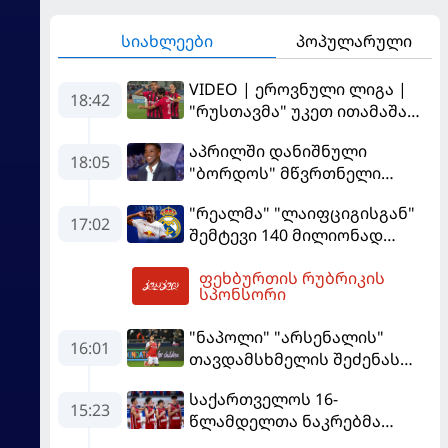
სიახლეები
პოპულარული
VIDEO | ეროვნული ლიგა |
18:42
"რუსთავმა" უკეთ ითამაშა
და დამსახურებულად
აპრილში დანიშნული
მოიგო, "ტორპედომ" გვიან
18:05
"ბორდოს" მწვრთნელი
გაიღვიძა...
გადააყენეს
"რეალმა" "ლაიფციგისგან"
17:02
შემტევი 140 მილიონად
შეიძინა
ფეხბურთის რუბრიკის
18:59
სპონსორი
"ნაპოლი" "არსენალის"
16:01
თავდამსხმელის შეძენას
ცდილობს
საქართველოს 16-
15:23
წლამდელთა ნაკრებმა
ევრობასკეტი ისრაელთან