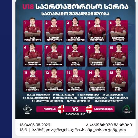
18:04/06-08-2026
ᲐᲡᲐᲙᲝᲑᲠᲘᲕᲘ ᲜᲐᲙᲠᲔᲑᲘ
18 წ. | სამხრეთ აფრიკის სერიას ინგლისით ვიწყებთ