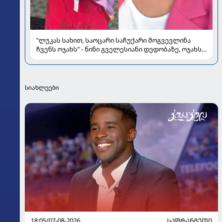
"ლუკას სახით, საოცარი საჩუქარი მოგვევლინა
ჩვენს ოჯახს" - ნინი გველესიანი დედობაზე, ოჯახსა
და სიყვარულზე
სიახლეები
18:05/07-08-2026
ᲡᲐᲤᲠᲐᲜᲒᲔᲗᲘ