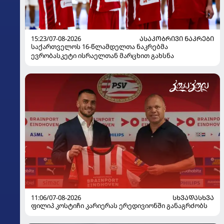
15:23/07-08-2026
ᲐᲡᲐᲙᲝᲑᲠᲘᲕᲘ ᲜᲐᲙᲠᲔᲑᲘ
საქართველოს 16-წლამდელთა ნაკრებმა
ევრობასკეტი ისრაელთან მარცხით გახსნა
11:06/07-08-2026
ᲡᲮᲕᲐᲓᲐᲡᲮᲕᲐ
ფილიპ კოსტიჩი კარიერას ერედივიონში განაგრძობს