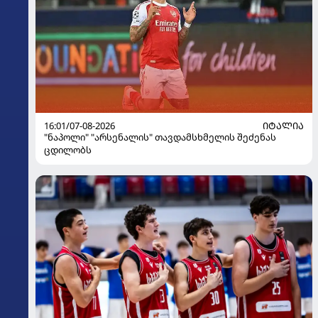
16:01/07-08-2026
ᲘᲢᲐᲚᲘᲐ
"ნაპოლი" "არსენალის" თავდამსხმელის შეძენას
ცდილობს