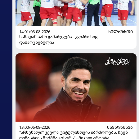
14:01/06-08-2026
ᲮᲔᲚᲑᲣᲠᲗᲘ
სამიდან სამი გამარჯვება - კვიპროსიც
დამარცხებულია
13:00/06-08-2026
ᲡᲮᲕᲐᲓᲐᲡᲮᲕᲐ
"არსენალი" ყველა ტიტულისთვის იბრძოლებს, ჩვენ
დინასტიის შექმნა გვსურს" - მიკელ არტეტა