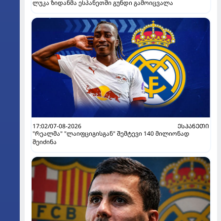
ლუკა ზიდანმა ესპანეთში გუნდი გამოიცვალა
17:02/07-08-2026
ᲔᲡᲞᲐᲜᲔᲗᲘ
"რეალმა" "ლაიფციგისგან" შემტევი 140 მილიონად
შეიძინა