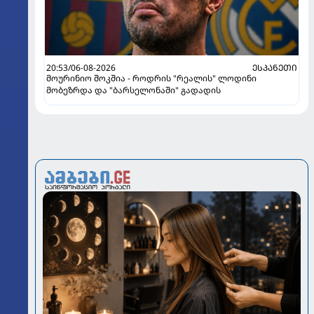
20:53/06-08-2026
ᲔᲡᲞᲐᲜᲔᲗᲘ
მოურინიო შოკშია - როდრის "რეალის" ლოდინი
მობეზრდა და "ბარსელონაში" გადადის