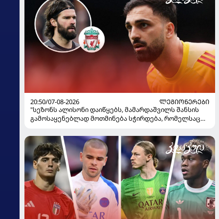
20:50/07-08-2026
ᲚᲔᲒᲘᲝᲜᲔᲠᲔᲑᲘ
"სეზონს ალისონი დაიწყებს, მამარდაშვილს შანსის
გამოსაყენებლად მოთმინება სჭირდება, რომელსაც
100%-ით მიიღებს" - განაცხადა "ლივერპულის"
ყოფილმა მეკარემ