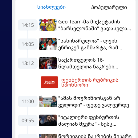
სიახლეები
პოპულარული
Geo Team-მა მიქაუტაძის
14:15
"ბარსელონაში" გადასვლაზე
გავრცელებულ
"სასიხარულოა" - ლუის
ინფორმაციაზე განმარტება
14:05
ენრიკემ განმარტა, რამ
გააკეთა
გაახარა "მანჩესტერ
საქართველოს 16-
იუნაიტედთან" ნამატჩევს
13:12
წლამდელთა ნაკრები
ევრობასკეტზე ესპანეთთან
ფეხბურთის რუბრიკის
დამარცხდა
14:30
სპონსორი
"ამას მოურინიოსგან არ
11:00
ველოდი" - ფედე ვალვერდე
"იტალიური ფეხბურთის
09:55
ძალიან მჯერა" - სესკ
ფაბრეგასი
ნორვეგიის ნაკრების მეკარე