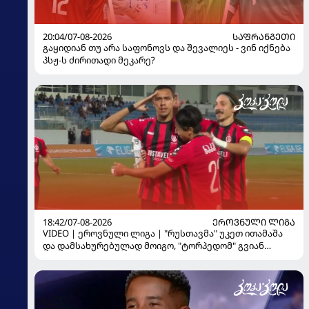
20:04/07-08-2026
ᲡᲐᲤᲠᲐᲜᲒᲔᲗᲘ
გაყიდიან თუ არა საფონოვს და შევალიეს - ვინ იქნება
პსჟ-ს ძირითადი მეკარე?
18:42/07-08-2026
ᲔᲠᲝᲕᲜᲣᲚᲘ ᲚᲘᲒᲐ
VIDEO | ეროვნული ლიგა | "რუსთავმა" უკეთ ითამაშა
და დამსახურებულად მოიგო, "ტორპედომ" გვიან
გაიღვიძა...