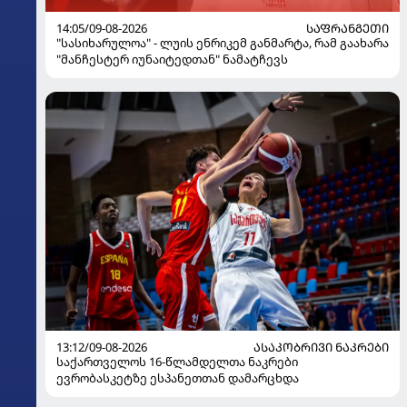
14:05/09-08-2026
ᲡᲐᲤᲠᲐᲜᲒᲔᲗᲘ
"სასიხარულოა" - ლუის ენრიკემ განმარტა, რამ გაახარა
"მანჩესტერ იუნაიტედთან" ნამატჩევს
13:12/09-08-2026
ᲐᲡᲐᲙᲝᲑᲠᲘᲕᲘ ᲜᲐᲙᲠᲔᲑᲘ
საქართველოს 16-წლამდელთა ნაკრები
ევრობასკეტზე ესპანეთთან დამარცხდა