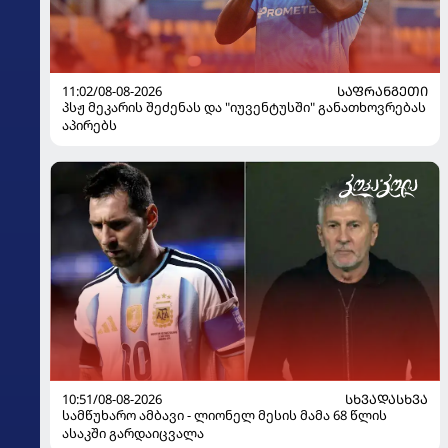
11:02/08-08-2026
ᲡᲐᲤᲠᲐᲜᲒᲔᲗᲘ
პსჟ მეკარის შეძენას და "იუვენტუსში" განათხოვრებას
აპირებს
10:51/08-08-2026
ᲡᲮᲕᲐᲓᲐᲡᲮᲕᲐ
სამწუხარო ამბავი - ლიონელ მესის მამა 68 წლის
ასაკში გარდაიცვალა