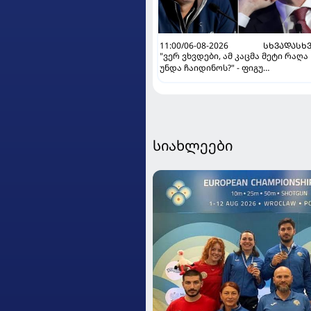
11:00/06-08-2026
ᲡᲮᲕᲐᲓᲐᲡᲮ
"ვერ ვხვდები, ამ კაცმა მეტი რაღა
უნდა ჩაიდინოს?" - ფიგუ
ინფანტინოს გადადგომას
მოითხოვს
სიახლეები