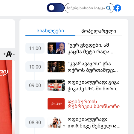
სიახლეები
პოპულარული
"ვერ ვხვდები, ამ
11:00
კაცმა მეტი რაღა
+
-
უნდა ჩაიდინოს?" -
"კვარავაჯოს" გზა
ფიგუ ინფანტინოს
10:00
ოქროს ბურთამდე:
გადადგომას
თანამედროვე
მოითხოვს
ოფიციალურად: გიგა
ქართული ზღაპარი
09:00
ჭიკაძე UFC-ში მორიგ
ბრძოლას
ფეხბურთის
სექტემბერში
12:18
რუბრიკის სპონსორი
გამართავს
ოფიციალურად:
08:30
თორნიკე შენგელია
"დუბაის"