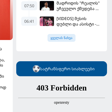
მადრიდის "რეალის"
კალათბურთელია
07:50
უჩვეულო ქმედება და
დიდი კომპრომისი -
[VIDEOS] მესის
ვინისიუსის
06:41
დუბლი და ასისტი -
მომავალი გადაწყდა
მაიამის "ინტერმა"
"სან ლუისს" მოუგო
ყველას ნახვა
ს
და,
ში
სატრანსფერო სიახლეები
ში
ლოდ