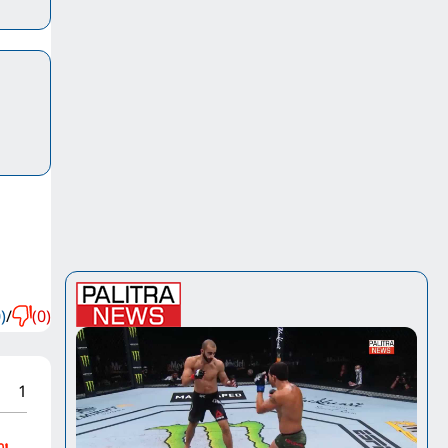
)
/
(0)
1