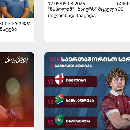
17:05/05-08-2026
ᲒᲔᲠᲛ
"ნაპოლიმ" "ბაიერს" მცველი 30
მილიონად მიჰყიდა
ᲕᲘᲘᲡ ᲡᲠᲝᲚᲐ
მატება