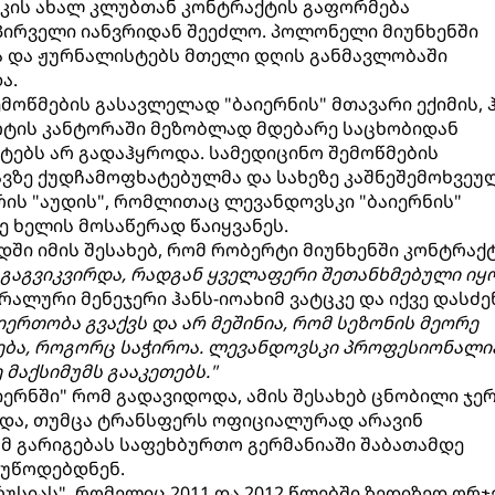
კის ახალ კლუბთან კონტრაქტის გაფორმება
პირველი იანვრიდან შეეძლო. პოლონელი მიუნხენში
ა და ჟურნალისტებს მთელი დღის განმავლობაში
ა.
მოწმების გასავლელად "ბაიერნის" მთავარი ექიმის, ჰ
ტის კანტორაში მეზობლად მდებარე საცხობიდან
ტებს არ გადაჰყროდა. სამედიცინო შემოწმების
ავზე ქუდჩამოფხატებულმა და სახეზე კაშნეშემოხვეუ
რის "აუდის", რომლითაც ლევანდოვსკი "ბაიერნის"
ე ხელის მოსაწერად წაიყვანეს.
ში იმის შესახებ, რომ რობერტი მიუნხენში კონტრაქ
რ გაგვიკვირდა, რადგან ყველაფერი შეთანხმებული იყო
რალური მენეჯერი ჰანს-იოახიმ ვატცკე და იქვე დასძე
ერთობა გვაქვს და არ მეშინია, რომ სეზონის მეორე
ჯება, როგორც საჭიროა. ლევანდოვსკი პროფესიონალი
მაქსიმუმს გააკეთებს."
ერნში" რომ გადავიდოდა, ამის შესახებ ცნობილი ჯე
ხდა, თუმცა ტრანსფერს ოფიციალურად არავინ
ამ გარიგებას საფეხბურთო გერმანიაში შაბათამდე
უწოდებდნენ.
უსიას", რომელიც 2011 და 2012 წლებში ზედიზედ ორჯ