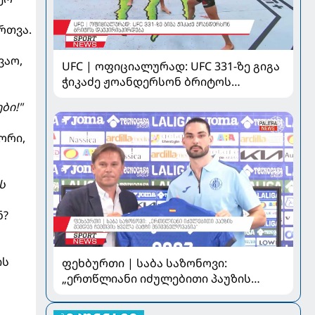
რთვა.
ვაო,
UFC | ოფიციალურად: UFC 331-ზე გიგა
ჭიკაძე ჟოანდერსონ ბრიტოს
დაუპირისპირდება
ბი!"
ორი,
ს
ნ?
ის
ფეხბურთი | საბა საზონოვი:
„ერთწლიანი იძულებითი პაუზის
შემდეგ ჩემთვის ყველა მატჩი
მნიშვნელოვანია“