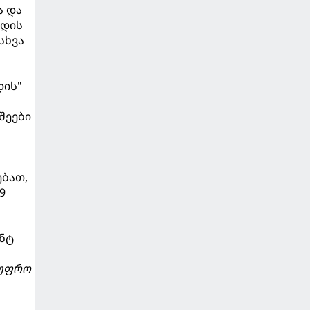
ა და
ნდის
სხვა
დის"
შეები
ებათ,
9
ენტ
 უფრო