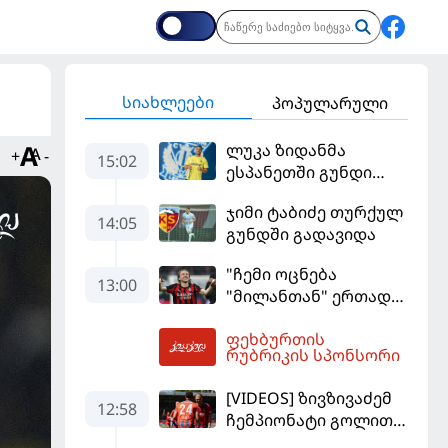
სიახლეები
პოპულარული
ლუკა ზიდანმა
+
-
15:02
ესპანეთში გუნდი
გამოიცვალა
ჯიმი ტაბიძე თურქულ
14:05
გუნდში გადავიდა
"ჩემი ოცნება
13:00
"მილანთან" ერთად
რაიმეს მოგება იყო" -
ფეხბურთის
მოდრიჩმა
13:25
რუბრიკის სპონსორი
"როსონერიში" თავის
მისიაზე ისაუბრა
[VIDEOS] ზივზივაძემ
12:58
ჩემპიონატი გოლით,
"ჰაიდენჰაიმმა" კი