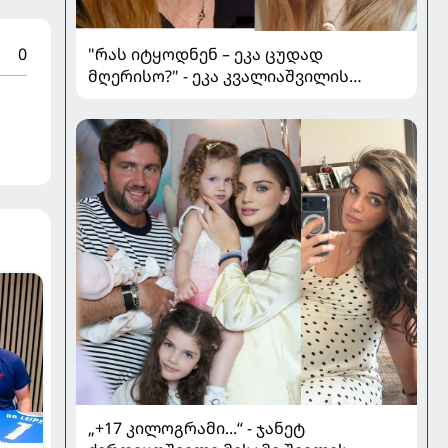
"რას იტყოდნენ – ეკა ცუდად
0
მღერისო?" - ეკა კვალიაშვილის
ინტერვიუ ოჯახზე, განვლილ გზასა და
რთულ პერიოდზე
„+17 კილოგრამი...“ - ჯანეტ