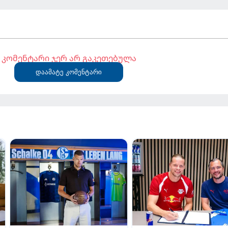
კომენტარი ჯერ არ გაკეთებულა
დაამატე კომენტარი