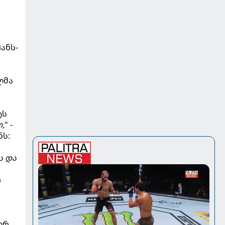
ანს-
ლმა
ტს
,
" -
ნს:
ა და
რ
ერ