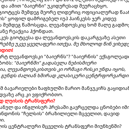
 და ამით "ბაიერნი" უკიდურესად შეურაცხყო,
გიოტცეს შემდეგ მეორე ლიდერიც ოფიციალურად წაა
ის" ყოფილ დამრიგებელ იუპ ჰაინკესს ჯერ კიდევ
 შემდეგ წამოსცდა, ლევანდოვსკიც ხომ მალე გადმო
ნე რეაქცია ჰქონდათ.
ცკეს გიოტცესა და ლევანდოვსკის დაკარგვაზე ასეთი
რებზე უკვე ყველაფერი ითქვა. მე მხოლოდ წინ ვიხედე
იდით!
რტ ლევანდოვსკი "ბაიერნს"? "ბაიერნის" ექსგოლეად
მბობს:
"ბაიერნში" გადასვლა ნებისმიერი
ა, ლევანდოვსკისთვის კი ორმაგი რისკი უნდა იყოს,
 გუნდს ძალიან ხშირად კლასიკური ცენტრფორვარდი
რომ ბავარიელები ზაფხულში მარიო მანჯუკიჩს გაყიდია
იდვაზე არც კი ვფიქრობთო.
დ ლუისის ტრანსფერი?
ანულ და ინგლისურ პრესაში გავრცელდა ცნობები იმ
ლონდონის "ჩელსის" ბრაზილიელი მცველით, დავიდ
ი.
ლის ცენტრალური მცველის ტრანსფერი მიუნხენში?