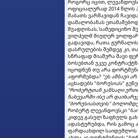
როგორც იცით, ლევანდოვს
ოფიციალურად 2014 წლის 
შაბათს ვარშავიდან ჩავიდ
დამალობანას ეთამაშებოდ
შუადღისას, სამედიცინო შე
ვილჰელმ მიულერ ვოლფარ
გადავიდა, რათა ჟურნალის
დასრულების შემდეგ კი, თ
სწრაფად მიაშურა შავი ფე
ბოსებთან უკვე კონტრაქტზ
იცოდნენ თუ არა დორტმუნდ
აფორმებდა?
"ეს ამბავი ა
აცხადებს "ბორუსიას" გენე
"რობერტთან ჯანსაღი ურთი
ნახევარში ისე არ დაიხარ
"ბორუსიასთვის" ბოლომდე 
რობერტ ლევანდოვსკი "ბაი
კიდევ გასულ ზაფხულს გა
ადასტურებდა, რის გამოც 
ფარდაახდილ საიდუმლოს 
ახლა კი დორტმუნდის "ბორ