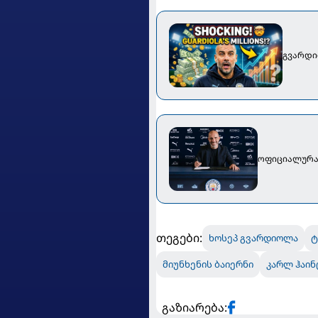
გვარდი
ოფიციალურად
თეგები:
ხოსეპ გვარდიოლა
ტ
მიუნხენის ბაიერნი
კარლ ჰაინ
გაზიარება: