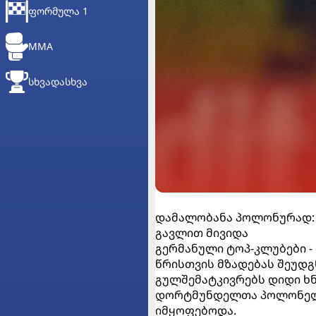
ᲤᲝᲠᲛᲣᲚᲐ 1
MMA
ᲡᲮᲕᲐᲓᲐᲡᲮᲕᲐ
დამალობანა პოლონურად:
გავლით მივიდა
გერმანული ტოპ-კლუბები -
წრისთვის მზადებას შეუდგ
გულშემატკივრებს დიდი ხნ
დორტმუნდელთა პოლონელი
იმყოფებოდა.