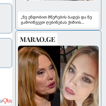
„ნუ ენდობით მწერების ბადეს და ნუ
გამოიწვევთ ღებინებას ქიმიის
გადაყლაპვისას“ - როგორ ვიხსნათ
ბავშვი კრიტიკულ სიტუაციაში,
პედიატრ სალომე ახვლედიანის
რჩევები
)
/
(0)