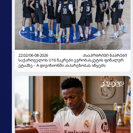
22:02/06-08-2026
ᲐᲡᲐᲙᲝᲑᲠᲘᲕᲘ ᲜᲐᲙᲠᲔᲑᲘ
საქართველოს U16 ნაკრები ევრობასკეტის ფინალურ
ეტაპზე – A დივიზიონში ასპარეზობას იწყებს