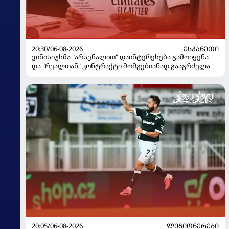
20:30/06-08-2026
ᲔᲡᲞᲐᲜᲔᲗᲘ
ვინისიუსმა "არსენალით" დაინტერესება გამოიყენა
და "რეალთან" კონტრაქტი მომგებიანად გააგრძელა
20:05/06-08-2026
ᲚᲔᲒᲘᲝᲜᲔᲠᲔᲑᲘ