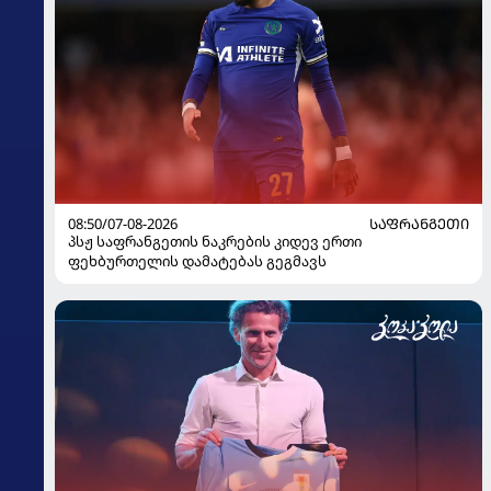
08:50/07-08-2026
ᲡᲐᲤᲠᲐᲜᲒᲔᲗᲘ
პსჟ საფრანგეთის ნაკრების კიდევ ერთი
ფეხბურთელის დამატებას გეგმავს