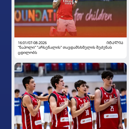
16:01/07-08-2026
ᲘᲢᲐᲚᲘᲐ
"ნაპოლი" "არსენალის" თავდამსხმელის შეძენას
ცდილობს