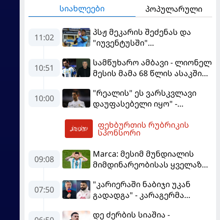
სიახლეები
პოპულარული
პსჟ მეკარის შეძენას და
11:02
"იუვენტუსში"
განათხოვრებას აპირებს
სამწუხარო ამბავი - ლიონელ
10:51
მესის მამა 68 წლის ასაკში
გარდაიცვალა
"რეალის" ეს ვარსკვლავი
10:00
დაუფასებელი იყო" -
ჩიჩარიტომ ყოფილ
ფეხბურთის რუბრიკის
თანაგუნდელზე ისაუბრა
11:20
სპონსორი
Marca: მესიმ მუნდიალის
09:08
მიმდინარეობისას ყველაზე
მეტი მუქარა მიიღო
"კარიერაში ნაბიჯი უკან
07:50
გადადგა" - კარაგერმა
სალაჰს არჩევანი დაუწუნა
დე ძერბის სიაშია -