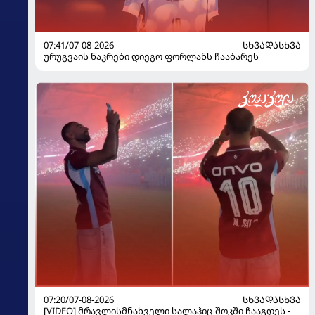
07:41/07-08-2026
ᲡᲮᲕᲐᲓᲐᲡᲮᲕᲐ
ურუგვაის ნაკრები დიეგო ფორლანს ჩააბარეს
07:20/07-08-2026
ᲡᲮᲕᲐᲓᲐᲡᲮᲕᲐ
[VIDEO] მრავლისმნახველი სალაჰიც შოკში ჩააგდეს -