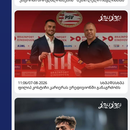
"უმცროსი ბორჯღალოსნების" ხუთი ლელო ინგლისთან
11:06/07-08-2026
ᲡᲮᲕᲐᲓᲐᲡᲮᲕᲐ
ფილიპ კოსტიჩი კარიერას ერედივიონში განაგრძობს