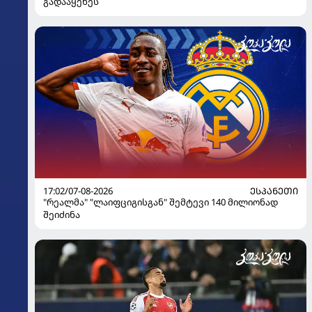
გადააყენეს
17:02/07-08-2026
ᲔᲡᲞᲐᲜᲔᲗᲘ
"რეალმა" "ლაიფციგისგან" შემტევი 140 მილიონად
შეიძინა