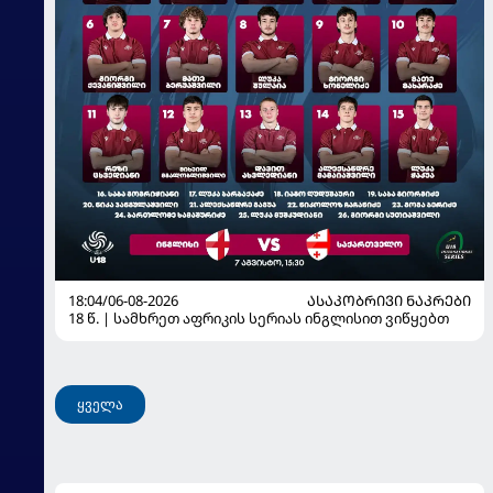
18:04/06-08-2026
ᲐᲡᲐᲙᲝᲑᲠᲘᲕᲘ ᲜᲐᲙᲠᲔᲑᲘ
18 წ. | სამხრეთ აფრიკის სერიას ინგლისით ვიწყებთ
ყველა