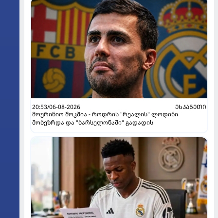
20:53/06-08-2026
ᲔᲡᲞᲐᲜᲔᲗᲘ
მოურინიო შოკშია - როდრის "რეალის" ლოდინი
მობეზრდა და "ბარსელონაში" გადადის