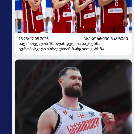
15:23/07-08-2026
ᲐᲡᲐᲙᲝᲑᲠᲘᲕᲘ ᲜᲐᲙᲠᲔᲑᲘ
საქართველოს 16-წლამდელთა ნაკრებმა
ევრობასკეტი ისრაელთან მარცხით გახსნა