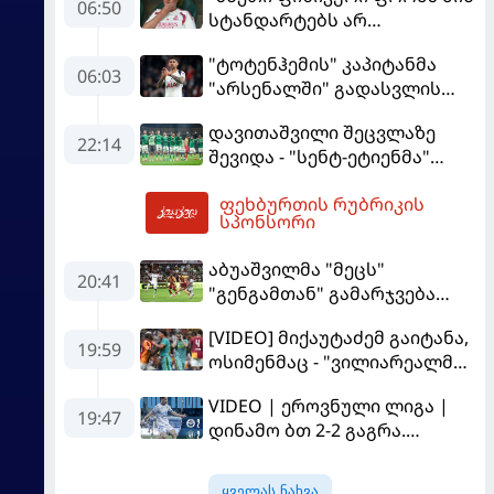
06:50
სტანდარტებს არ
შეეფერება" - მოურინიომ
"ტოტენჰემის" კაპიტანმა
"რეალის" ახალწვეული
06:03
"არსენალში" გადასვლის
გააკრიტიკა
სურვილი გამოთქვა
დავითაშვილი შეცვლაზე
22:14
შევიდა - "სენტ-ეტიენმა"
"სოშოს" მოუგო
ფეხბურთის რუბრიკის
08:06
სპონსორი
აბუაშვილმა "მეცს"
20:41
"გენგამთან" გამარჯვება
მოუპოვა
[VIDEO] მიქაუტაძემ გაიტანა,
19:59
ოსიმენმაც - "ვილიარეალმა"
სტამბოლში
VIDEO | ეროვნული ლიგა |
"გალათასარაის" მოუგო
19:47
დინამო ბთ 2-2 გაგრა.
გამოსყიდული "დანაშაული"
ყველას ნახვა