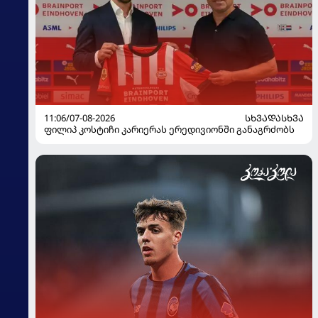
11:06/07-08-2026
ᲡᲮᲕᲐᲓᲐᲡᲮᲕᲐ
ფილიპ კოსტიჩი კარიერას ერედივიონში განაგრძობს