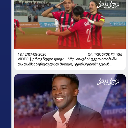
18:42/07-08-2026
ᲔᲠᲝᲕᲜᲣᲚᲘ ᲚᲘᲒᲐ
VIDEO | ეროვნული ლიგა | "რუსთავმა" უკეთ ითამაშა
და დამსახურებულად მოიგო, "ტორპედომ" გვიან
გაიღვიძა...