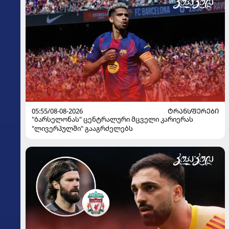
05:55/08-08-2026
ᲢᲠᲐᲜᲡᲤᲔᲠᲔᲑᲘ
"ბარსელონას" ცენტრალური მცველი კარიერას
"ლივერპულში" გააგრძელებს