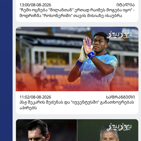
13:00/08-08-2026
ᲘᲢᲐᲚᲘᲐ
"ჩემი ოცნება "მილანთან" ერთად რაიმეს მოგება იყო" -
მოდრიჩმა "როსონერიში" თავის მისიაზე ისაუბრა
11:02/08-08-2026
ᲡᲐᲤᲠᲐᲜᲒᲔᲗᲘ
პსჟ მეკარის შეძენას და "იუვენტუსში" განათხოვრებას
აპირებს