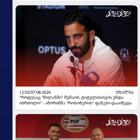
12:55/07-08-2026
ᲘᲢᲐᲚᲘᲐ
"როდესაც "მილანში" მუშაობ, ტიტულისთვის უნდა
იბრძოლო" - ამორიმმა "როსონერის" ფანები დააიმედა