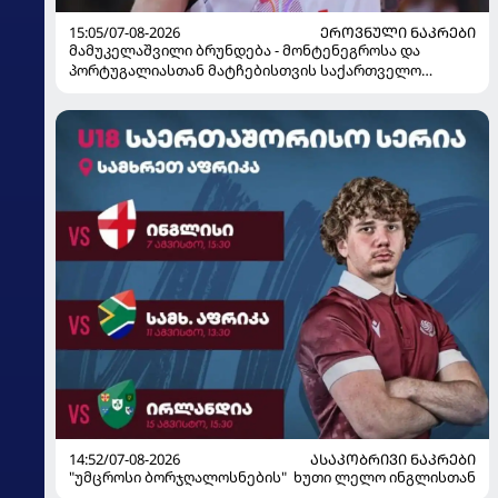
15:05/07-08-2026
ᲔᲠᲝᲕᲜᲣᲚᲘ ᲜᲐᲙᲠᲔᲑᲘ
მამუკელაშვილი ბრუნდება - მონტენეგროსა და
პორტუგალიასთან მატჩებისთვის საქართველო
მზადებას 15 კალათბურთელით იწყებს
14:52/07-08-2026
ᲐᲡᲐᲙᲝᲑᲠᲘᲕᲘ ᲜᲐᲙᲠᲔᲑᲘ
"უმცროსი ბორჯღალოსნების" ხუთი ლელო ინგლისთან