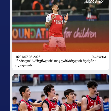
16:01/07-08-2026
ᲘᲢᲐᲚᲘᲐ
"ნაპოლი" "არსენალის" თავდამსხმელის შეძენას
ცდილობს