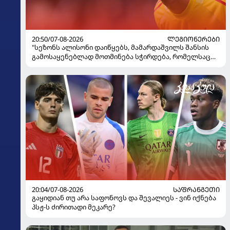
20:50/07-08-2026
ᲚᲔᲒᲘᲝᲜᲔᲠᲔᲑᲘ
"სეზონს ალისონი დაიწყებს, მამარდაშვილს შანსის
გამოსაყენებლად მოთმინება სჭირდება, რომელსაც
100%-ით მიიღებს" - განაცხადა "ლივერპულის"
ყოფილმა მეკარემ
20:04/07-08-2026
ᲡᲐᲤᲠᲐᲜᲒᲔᲗᲘ
გაყიდიან თუ არა საფონოვს და შევალიეს - ვინ იქნება
პსჟ-ს ძირითადი მეკარე?