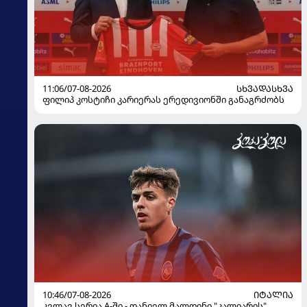
11:06/07-08-2026
ᲡᲮᲕᲐᲓᲐᲡᲮᲕᲐ
ფილიპ კოსტიჩი კარიერას ერედივიონში განაგრძობს
10:46/07-08-2026
ᲘᲢᲐᲚᲘᲐ
კვლავ სერია A-ში - დანიელ მალდინი "კალიარის"