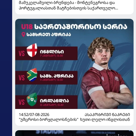
მამუკელაშვილი ბრუნდება - მონტენეგროსა და
პორტუგალიასთან მატჩებისთვის საქართველო
მზადებას 15 კალათბურთელით იწყებს
14:52/07-08-2026
ᲐᲡᲐᲙᲝᲑᲠᲘᲕᲘ ᲜᲐᲙᲠᲔᲑᲘ
"უმცროსი ბორჯღალოსნების" ხუთი ლელო ინგლისთან