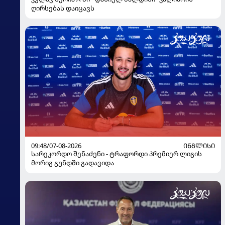
ღირსებას დაიცავს
09:48/07-08-2026
ᲘᲜᲒᲚᲘᲡᲘ
სარეკორდო შენაძენი - ტრაფორდი პრემიერ ლიგის
მორიგ გუნდში გადავიდა