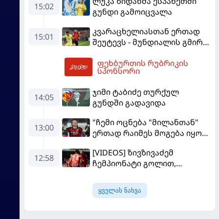
ლუკა ზიდანმა ესპანეთში
იუნაიტედთან"
15:02
გუნდი გამოიცვალა
კვარაცხელიასთან ერთად
15:01
შეუტევს - მუნდიალის გმირი
მალე პსჟ-ს ფეხბურთელი
ფეხბურთის რუბრიკის
გახდება
18:01
სპონსორი
ჯიმი ტაბიძე თურქულ
14:05
გუნდში გადავიდა
"ჩემი ოცნება "მილანთან"
13:00
ერთად რაიმეს მოგება იყო" -
მოდრიჩმა "როსონერიში"
[VIDEOS] ზივზივაძემ
თავის მისიაზე ისაუბრა
12:58
ჩემპიონატი გოლით,
"ჰაიდენჰაიმმა" კი
გამარჯვებით დაიწყო
ყველას ნახვა