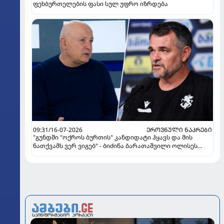
ფეხბურთელების ფასი სულ უფრო იზრდება
09:31/16-07-2026
ᲔᲠᲝᲕᲜᲣᲚᲘ ᲜᲐᲙᲠᲔᲑᲘ
"გუნდში "ოქროს ბურთის" კანდიდატი ჰყავს და მის
ნათქვამს ვერ ვიგებ" - ბიძინა ბარათაშვილი ოლისეს
შესახებ სანიოლის განცხადებაზე