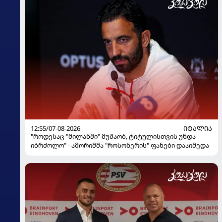
12:55/07-08-2026
ᲘᲢᲐᲚᲘᲐ
"როდესაც "მილანში" მუშაობ, ტიტულისთვის უნდა
იბრძოლო" - ამორიმმა "როსონერის" ფანები დააიმედა