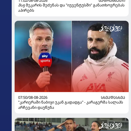
11:02/08-08-2026
ᲡᲐᲤᲠᲐᲜᲒᲔᲗᲘ
პსჟ მეკარის შეძენას და "იუვენტუსში" განათხოვრებას
აპირებს
07:50/08-08-2026
ᲡᲮᲕᲐᲓᲐᲡᲮᲕᲐ
"კარიერაში ნაბიჯი უკან გადადგა" - კარაგერმა სალაჰს
არჩევანი დაუწუნა