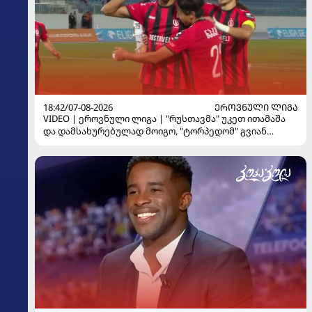
18:42/07-08-2026
ᲔᲠᲝᲕᲜᲣᲚᲘ ᲚᲘᲒᲐ
VIDEO | ეროვნული ლიგა | "რუსთავმა" უკეთ ითამაშა
და დამსახურებულად მოიგო, "ტორპედომ" გვიან
გაიღვიძა...