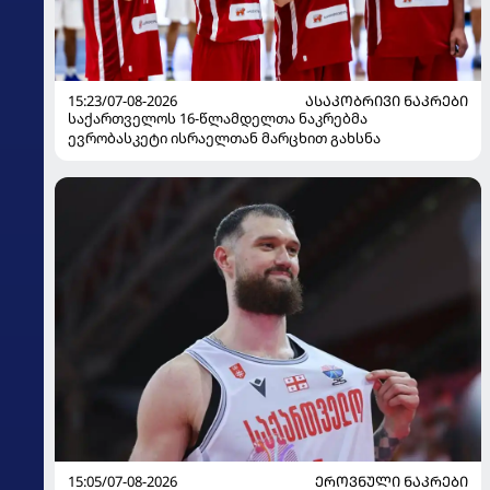
15:23/07-08-2026
ᲐᲡᲐᲙᲝᲑᲠᲘᲕᲘ ᲜᲐᲙᲠᲔᲑᲘ
საქართველოს 16-წლამდელთა ნაკრებმა
ევრობასკეტი ისრაელთან მარცხით გახსნა
15:05/07-08-2026
ᲔᲠᲝᲕᲜᲣᲚᲘ ᲜᲐᲙᲠᲔᲑᲘ