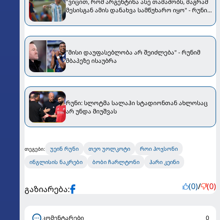
"ვიცით, რომ არგენტინა ასე თამაშობს, მაგრამ
მესისგან ამის დანახვა სამწუხარო იყო" - რუნიმ
"ლა პულგა" გააკრიტიკა
"მისი დაუფასებლობა არ შეიძლება" - რუნიმ
მბაპეზე ისაუბრა
რუნი: სლოტმა სალაჰი სტადიონთან ახლოსაც
არ უნდა მიუშვას
უეინ რუნი
თეო უოლკოტი
როი ჰოჯსონი
თეგები:
ინგლისის ნაკრები
ბობი ჩარლტონი
ჰარი კეინი
(0)
/
(0)
გაზიარება:
კომენტარები
0