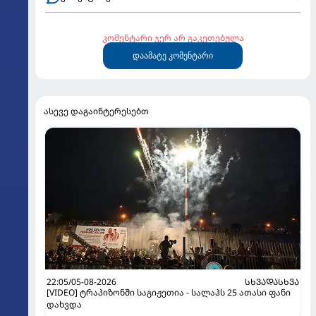
კომენტარი ჯერ არ გაკეთებულა
დაამატე კომენტარი
ასევე დაგაინტერესებთ
22:05/05-08-2026
ᲡᲮᲕᲐᲓᲐᲡᲮᲕᲐ
[VIDEO] ტრაპიზონში საგიჟეთია - სალაჰს 25 ათასი ფანი
დახვდა