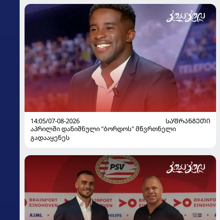
14:05/07-08-2026
ᲡᲐᲤᲠᲐᲜᲒᲔᲗᲘ
აპრილში დანიშნული "ბორდოს" მწვრთნელი
გადააყენეს