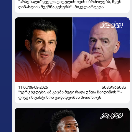
"არსენალი" ყველა ტიტულისთვის იბრძოლებს, ჩვენ
დინასტიის შექმნა გვსურს" - მიკელ არტეტა
11:00/06-08-2026
ᲡᲮᲕᲐᲓᲐᲡᲮᲕᲐ
"ვერ ვხვდები, ამ კაცმა მეტი რაღა უნდა ჩაიდინოს?" -
ფიგუ ინფანტინოს გადადგომას მოითხოვს