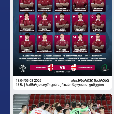
18:04/06-08-2026
ᲐᲡᲐᲙᲝᲑᲠᲘᲕᲘ ᲜᲐᲙᲠᲔᲑᲘ
18 წ. | სამხრეთ აფრიკის სერიას ინგლისით ვიწყებთ