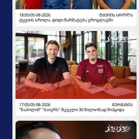
18:05/05-08-2026
ᲢᲧᲕᲘᲘᲡ ᲡᲠᲝᲚᲐ
ტყვიის სროლა. დიდი წარმატება ვროცლავში
17:05/05-08-2026
ᲒᲔᲠᲛᲐᲜᲘᲐ
"ნაპოლიმ" "ბაიერს" მცველი 30 მილიონად მიჰყიდა