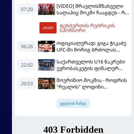
მწვრთნელს
[VIDEO] მრავლისმნახველი
07:20
სალაჰიც შოკში ჩააგდეს - რა
ხდებოდა ტრაბზონში
ფეხბურთის რუბრიკის
ეგვიპტელი ფეხბურთელის
08:39
სპონსორი
წარდგენისას
ოფიციალურად: გიგა ჭიკაძე
06:26
UFC-ში მორიგ ბრძოლას
სექტემბერში გამართავს
საქართველოს U16 ნაკრები
22:02
ევრობასკეტის ფინალურ
ეტაპზე – A დივიზიონში
მოურინიო შოკშია - როდრის
ასპარეზობას იწყებს
20:53
"რეალის" ლოდინი
მობეზრდა და
"ბარსელონაში" გადადის
ყველას ნახვა