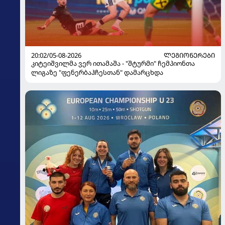
20:02/05-08-2026
ᲚᲔᲒᲘᲝᲜᲔᲠᲔᲑᲘ
კიტეიშვილმა ვერ ითამაშა - "შტურმი" ჩემპიონთა
ლიგაზე "ფენერბაჰჩესთან" დამარცხდა