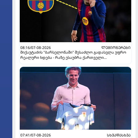
08:16/07-08-2026
ᲚᲔᲒᲘᲝᲜᲔᲠᲔᲑᲘ
მიქაუტაძის "ბარსელონაში" შესაძლო გადასვლა უფრო
რეალური ხდება - რაზე ესაუბრა ქართველი
კატალონიელთა მთავარ მწვრთნელს
07:41/07-08-2026
ᲡᲮᲕᲐᲓᲐᲡᲮᲕᲐ