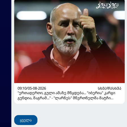
09:10/05-08-2026
ᲡᲮᲕᲐᲓᲐᲡᲮᲕᲐ
"ერთადერთი, გული ამაზე მწყდება... "იბერია" კარგი
გუნდია, მაგრამ..." - "ლარნეს" მწვრთნელმა მატჩი
შეაფასა და თბილისში თავდაჯერებული გუნდი
მოჰყავს
ყველა