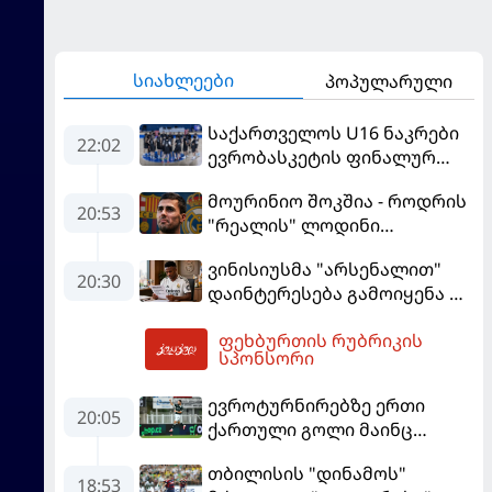
სიახლეები
პოპულარული
საქართველოს U16 ნაკრები
22:02
ევრობასკეტის ფინალურ
ეტაპზე – A დივიზიონში
მოურინიო შოკშია - როდრის
ასპარეზობას იწყებს
20:53
"რეალის" ლოდინი
მობეზრდა და
ვინისიუსმა "არსენალით"
"ბარსელონაში" გადადის
20:30
დაინტერესება გამოიყენა და
"რეალთან" კონტრაქტი
ფეხბურთის რუბრიკის
მომგებიანად გააგრძელა
01:14
სპონსორი
ევროტურნირებზე ერთი
20:05
ქართული გოლი მაინც
გავიდა
თბილისის "დინამოს"
18:53