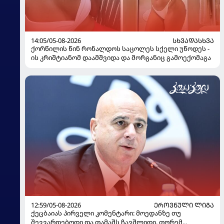
14:05/05-08-2026
ᲡᲮᲕᲐᲓᲐᲡᲮᲕᲐ
ქორწილის წინ რონალდოს საცოლეს სქელი უწოდეს -
ის კრიშტიანომ დაამშვიდა და მორგანიც გამოექომაგა
12:59/05-08-2026
ᲔᲠᲝᲕᲜᲣᲚᲘ ᲚᲘᲒᲐ
ქეცბაიას პირველი კომენტარი: მოედანზე თუ
შევვარდებოდი და თამაშს ჩავშლიდი, თორემ...