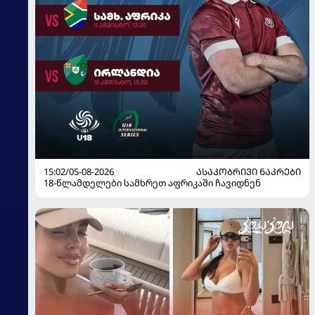
15:02/05-08-2026
ᲐᲡᲐᲙᲝᲑᲠᲘᲕᲘ ᲜᲐᲙᲠᲔᲑᲘ
18-წლამდელები სამხრეთ აფრიკაში ჩავიდნენ