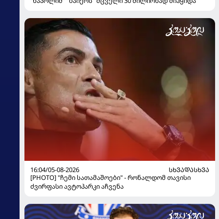
"ნაპოლიმ" "ბაიერს" მცველი 30 მილიონად მიჰყიდა
16:04/05-08-2026
ᲡᲮᲕᲐᲓᲐᲡᲮᲕᲐ
[PHOTO] "ჩემი სათამაშოები" - რონალდომ თავისი
ძვირფასი ავტოპარკი აჩვენა