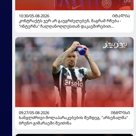
10:30/05-08-2026
ᲘᲢᲐᲚᲘᲐ
კონტრაქტს ჯერ არ გაუგრძელებენ, მაგრამ რჩება -
"ინტერმა" ჩალღანოღლუსთან დაკავშირებით
გადაწყვეტილება მიიღო
09:27/05-08-2026
ᲘᲜᲒᲚᲘᲡᲘ
ხანგლძრივი მოლაპარაკებების შემდეგ, "არსენალმა"
ბრუნო გიმარაეში შეიძინა