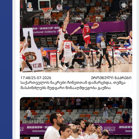
17:48/25-07-2026
ᲔᲠᲝᲕᲜᲣᲚᲘ ᲜᲐᲙᲠᲔᲑᲘ
საქართველოს ნაკრები ჩინეთთან დამარცხდა, თუმცა
მასპინძლებს მედგარი წინააღმდეგობა გაუწია