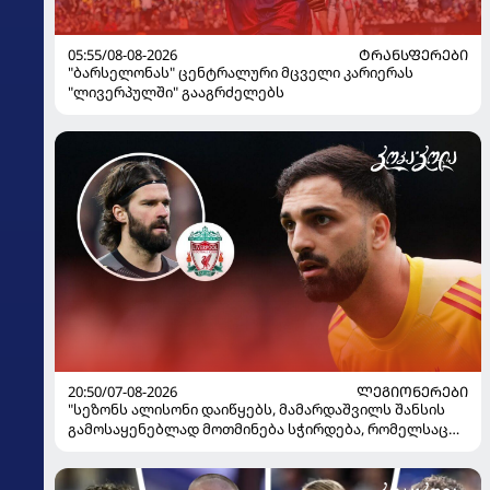
05:55/08-08-2026
ᲢᲠᲐᲜᲡᲤᲔᲠᲔᲑᲘ
"ბარსელონას" ცენტრალური მცველი კარიერას
"ლივერპულში" გააგრძელებს
20:50/07-08-2026
ᲚᲔᲒᲘᲝᲜᲔᲠᲔᲑᲘ
"სეზონს ალისონი დაიწყებს, მამარდაშვილს შანსის
გამოსაყენებლად მოთმინება სჭირდება, რომელსაც
100%-ით მიიღებს" - განაცხადა "ლივერპულის"
ყოფილმა მეკარემ