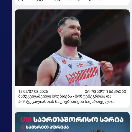
15:05/07-08-2026
ᲔᲠᲝᲕᲜᲣᲚᲘ ᲜᲐᲙᲠᲔᲑᲘ
მამუკელაშვილი ბრუნდება - მონტენეგროსა და
პორტუგალიასთან მატჩებისთვის საქართველო
მზადებას 15 კალათბურთელით იწყებს