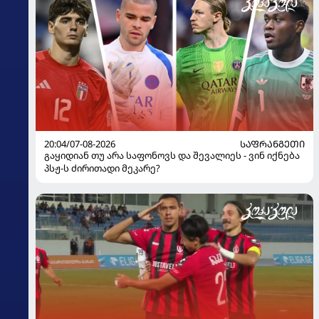
20:04/07-08-2026
ᲡᲐᲤᲠᲐᲜᲒᲔᲗᲘ
გაყიდიან თუ არა საფონოვს და შევალიეს - ვინ იქნება
პსჟ-ს ძირითადი მეკარე?