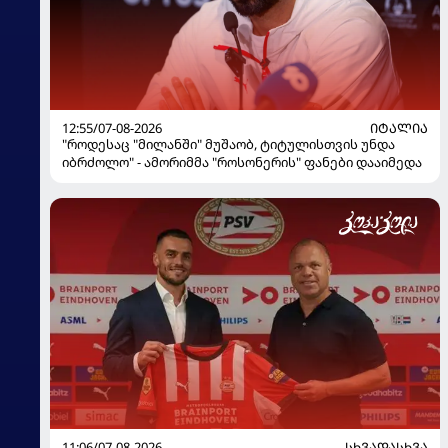
12:55/07-08-2026
ᲘᲢᲐᲚᲘᲐ
"როდესაც "მილანში" მუშაობ, ტიტულისთვის უნდა
იბრძოლო" - ამორიმმა "როსონერის" ფანები დააიმედა
11:06/07-08-2026
ᲡᲮᲕᲐᲓᲐᲡᲮᲕᲐ