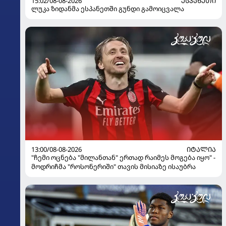
15:02/08-08-2026
ᲔᲡᲞᲐᲜᲔᲗᲘ
ლუკა ზიდანმა ესპანეთში გუნდი გამოიცვალა
13:00/08-08-2026
ᲘᲢᲐᲚᲘᲐ
"ჩემი ოცნება "მილანთან" ერთად რაიმეს მოგება იყო" -
მოდრიჩმა "როსონერიში" თავის მისიაზე ისაუბრა