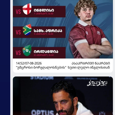
14:52/07-08-2026
ᲐᲡᲐᲙᲝᲑᲠᲘᲕᲘ ᲜᲐᲙᲠᲔᲑᲘ
"უმცროსი ბორჯღალოსნების" ხუთი ლელო ინგლისთან