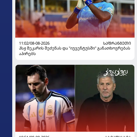
11:02/08-08-2026
ᲡᲐᲤᲠᲐᲜᲒᲔᲗᲘ
პსჟ მეკარის შეძენას და "იუვენტუსში" განათხოვრებას
აპირებს