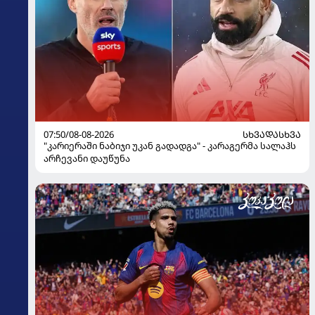
07:50/08-08-2026
ᲡᲮᲕᲐᲓᲐᲡᲮᲕᲐ
"კარიერაში ნაბიჯი უკან გადადგა" - კარაგერმა სალაჰს
არჩევანი დაუწუნა