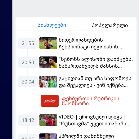
სიახლეები
პოპულარული
ნიდერლანდების
21:55
ჩემპიონატი იეგოიანის
გოლით გაიხსნა - ის მატჩის
"სეზონს ალისონი დაიწყებს,
MVP გახდა
20:50
მამარდაშვილს შანსის
გამოსაყენებლად
გაყიდიან თუ არა საფონოვს
მოთმინება სჭირდება,
20:04
და შევალიეს - ვინ იქნება
რომელსაც 100%-ით
პსჟ-ს ძირითადი მეკარე?
მიიღებს" - განაცხადა
ფეხბურთის რუბრიკის
"ლივერპულის" ყოფილმა
02:48
სპონსორი
მეკარემ
VIDEO | ეროვნული ლიგა |
18:42
"რუსთავმა" უკეთ ითამაშა
და დამსახურებულად
აპრილში დანიშნული
მოიგო, "ტორპედომ" გვიან