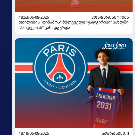
18:53/06-08-2026
ᲙᲝᲜᲤᲔᲠᲔᲜᲡ ᲚᲘᲒᲐ
თბილისის "დინამოს" მძლეველი "ჟალგირისი" სახლში
"ჰაიდუკთან" განადგურდა
18:18/06-08-2026
ᲡᲐᲤᲠᲐᲜᲒᲔᲗᲘ