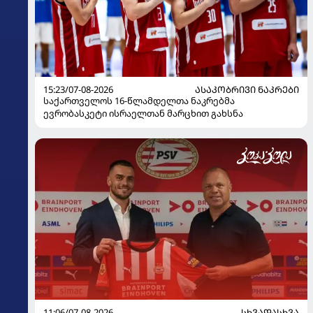
15:23/07-08-2026
ᲐᲡᲐᲙᲝᲑᲠᲘᲕᲘ ᲜᲐᲙᲠᲔᲑᲘ
საქართველოს 16-წლამდელთა ნაკრებმა
ევრობასკეტი ისრაელთან მარცხით გახსნა
11:06/07-08-2026
ᲡᲮᲕᲐᲓᲐᲡᲮᲕᲐ