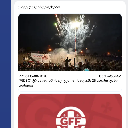
ასევე დაგაინტერესებთ
22:05/05-08-2026
ᲡᲮᲕᲐᲓᲐᲡᲮᲕᲐ
[VIDEO] ტრაპიზონში საგიჟეთია - სალაჰს 25 ათასი ფანი
დახვდა