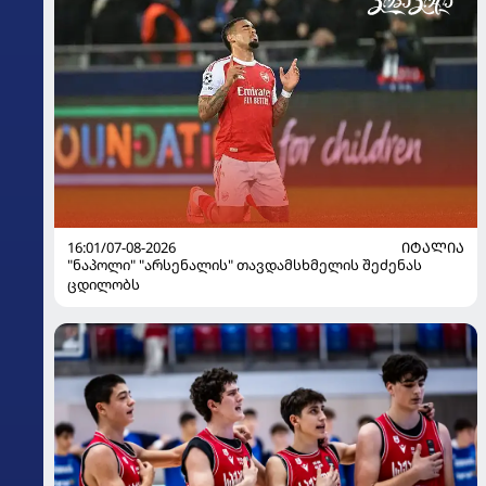
16:01/07-08-2026
ᲘᲢᲐᲚᲘᲐ
"ნაპოლი" "არსენალის" თავდამსხმელის შეძენას
ცდილობს