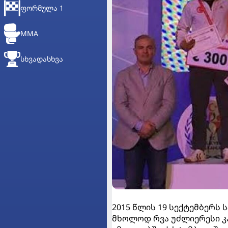
ᲤᲝᲠᲛᲣᲚᲐ 1
MMA
ᲡᲮᲕᲐᲓᲐᲡᲮᲕᲐ
2015 წლის 19 სექტემბერს
მხოლოდ რვა უძლიერესი კ