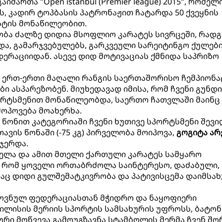
იმართა "Open istanbul (Premier league) 2015", რომელ
ს, კადირ ტოპბასის პატრონაჟით ჩატარდა 50 ქვეყნის
სტის მონაწილეობით.
ობა ძალზე დიდია მსოფლიო კარატეს სივრცეში, რადგ
ნდა, გამარჯვებულებს, გარკვეული სარეიტინგო ქულებ
რაციიდან. ასევე დიდ მოტივაციას ქმნიდა საპრიზო
 ერთ-ერთი მაღალი რანგის საერთაშორისო ჩემპიონა
ი ასპარეზობენ. მიუხედავად იმისა, რომ ჩვენი გუნდი
რტსმენით მონაწილეობდა, საერთო ჩათვლაში მაინც
მოპოვება მოახერხა.
5 წონით კატეგორიაში ჩვენი ხუთივე სპორტსმენი შევი
თავის წონაში (-75 კგ) პირველობა მოიპოვა,
გოგიტა არ
სჯერდა.
ხელა და ამით მთელი ქართული კარატეს სამყარო
ბ, რომ ყოველი ორთაბრძოლა საინტერესო, დაძაბული,
აც დიდი გულშემატკივრობა და პატივისცემა დაიმსა
ოვნულ ფედერაციასთან მჭიდრო და ნაყოფიერი
ლისის მერიის სპორტის სამსახურის უფროსს, ბატონ
რი მოწვევა გამოუგზავნა სტამბოლის მერმა ჩვენ შო