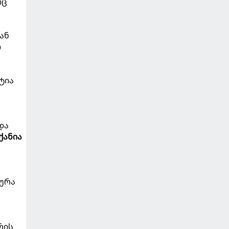
იც
ან
ი
ტია
და
ქანია
ხურა
რის