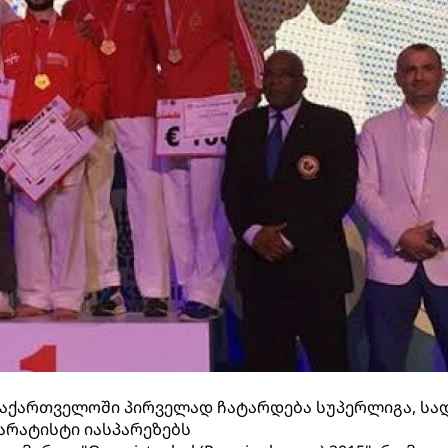
 საქართველოში პირველად ჩატარდება სუპერლიგა, სა
არატისტი იასპარეზებს