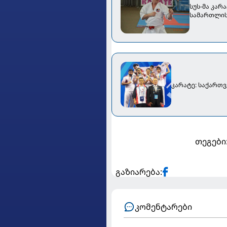
სუს-მა კარ
სამართლის 
კარატე: საქართვ
თეგები
გაზიარება:
კომენტარები