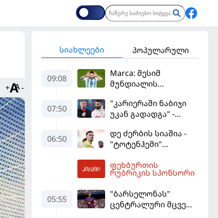
სიახლეები
პოპულარული
Marca: მესიმ
09:08
მუნდიალის
+
-
მიმდინარეობისას
"კარიერაში ნაბიჯი
ყველაზე მეტი მუქარა
07:50
უკან გადადგა" -
მიიღო
კარაგერმა სალაჰს
დე ძერბის სიაშია -
არჩევანი დაუწუნა
06:50
"ტოტენჰემი"
მიქაუტაძის შეძენას
ფეხბურთის
განიხილავს
09:58
რუბრიკის სპონსორი
"ბარსელონას"
05:55
ცენტრალური მცველი
კარიერას