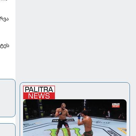
რვა
ატეს