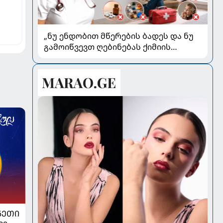
„ნუ ენდობით მწერების ბადეს და ნუ
გამოიწვევთ ღებინებას ქიმიის
გადაყლაპვისას“ - როგორ ვიხსნათ
ბავშვი კრიტიკულ სიტუაციაში,
პედიატრ სალომე ახვლედიანის
რჩევები
ᲜᲔᲗᲘ
ვი