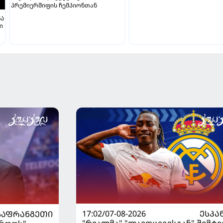
პრემიერშიფის ჩემპიონთან
ᲕᲐ
ი
17:02/07-08-2026
ᲔᲡᲞᲐ
ᲡᲐᲤᲠᲐᲜᲒᲔᲗᲘ
"რეალმა" "ლაიფციგისგან" შემტე