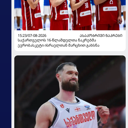
15:23/07-08-2026
ᲐᲡᲐᲙᲝᲑᲠᲘᲕᲘ ᲜᲐᲙᲠᲔᲑᲘ
საქართველოს 16-წლამდელთა ნაკრებმა
ევრობასკეტი ისრაელთან მარცხით გახსნა