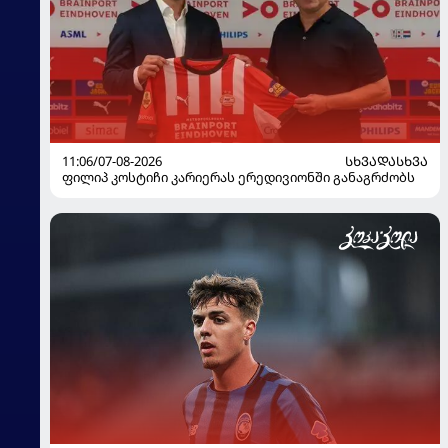
11:06/07-08-2026
ᲡᲮᲕᲐᲓᲐᲡᲮᲕᲐ
ფილიპ კოსტიჩი კარიერას ერედივიონში განაგრძობს