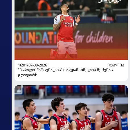
16:01/07-08-2026
ᲘᲢᲐᲚᲘᲐ
"ნაპოლი" "არსენალის" თავდამსხმელის შეძენას
ცდილობს