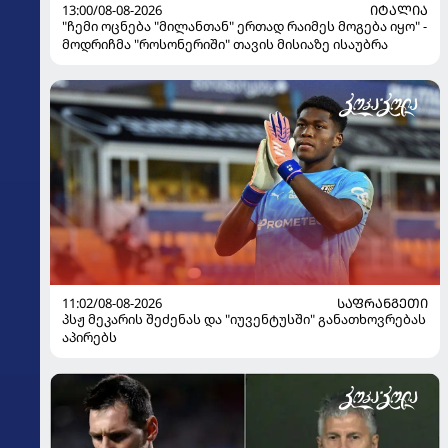
13:00/08-08-2026
ᲘᲢᲐᲚᲘᲐ
"ჩემი ოცნება "მილანთან" ერთად რაიმეს მოგება იყო" -
მოდრიჩმა "როსონერიში" თავის მისიაზე ისაუბრა
11:02/08-08-2026
ᲡᲐᲤᲠᲐᲜᲒᲔᲗᲘ
პსჟ მეკარის შეძენას და "იუვენტუსში" განათხოვრებას
აპირებს