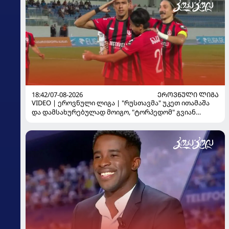
18:42/07-08-2026
ᲔᲠᲝᲕᲜᲣᲚᲘ ᲚᲘᲒᲐ
VIDEO | ეროვნული ლიგა | "რუსთავმა" უკეთ ითამაშა
და დამსახურებულად მოიგო, "ტორპედომ" გვიან
გაიღვიძა...