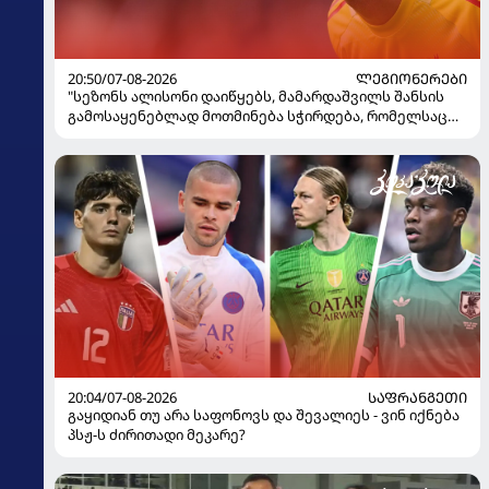
20:50/07-08-2026
ᲚᲔᲒᲘᲝᲜᲔᲠᲔᲑᲘ
"სეზონს ალისონი დაიწყებს, მამარდაშვილს შანსის
გამოსაყენებლად მოთმინება სჭირდება, რომელსაც
100%-ით მიიღებს" - განაცხადა "ლივერპულის"
ყოფილმა მეკარემ
20:04/07-08-2026
ᲡᲐᲤᲠᲐᲜᲒᲔᲗᲘ
გაყიდიან თუ არა საფონოვს და შევალიეს - ვინ იქნება
პსჟ-ს ძირითადი მეკარე?