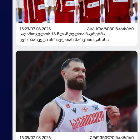
15:23/07-08-2026
ᲐᲡᲐᲙᲝᲑᲠᲘᲕᲘ ᲜᲐᲙᲠᲔᲑᲘ
საქართველოს 16-წლამდელთა ნაკრებმა
ევრობასკეტი ისრაელთან მარცხით გახსნა
15:05/07-08-2026
ᲔᲠᲝᲕᲜᲣᲚᲘ ᲜᲐᲙᲠᲔᲑᲘ