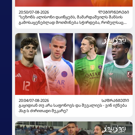
20:50/07-08-2026
ᲚᲔᲒᲘᲝᲜᲔᲠᲔᲑᲘ
"სეზონს ალისონი დაიწყებს, მამარდაშვილს შანსის
გამოსაყენებლად მოთმინება სჭირდება, რომელსაც
100%-ით მიიღებს" - განაცხადა "ლივერპულის"
ყოფილმა მეკარემ
20:04/07-08-2026
ᲡᲐᲤᲠᲐᲜᲒᲔᲗᲘ
გაყიდიან თუ არა საფონოვს და შევალიეს - ვინ იქნება
პსჟ-ს ძირითადი მეკარე?