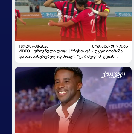
18:42/07-08-2026
ᲔᲠᲝᲕᲜᲣᲚᲘ ᲚᲘᲒᲐ
VIDEO | ეროვნული ლიგა | "რუსთავმა" უკეთ ითამაშა
და დამსახურებულად მოიგო, "ტორპედომ" გვიან
გაიღვიძა...