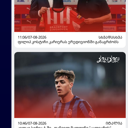
11:06/07-08-2026
ᲡᲮᲕᲐᲓᲐᲡᲮᲕᲐ
ფილიპ კოსტიჩი კარიერას ერედივიონში განაგრძობს
10:46/07-08-2026
ᲘᲢᲐᲚᲘᲐ
კვლავ სერია A-ში - დანიელ მალდინი "კალიარის"