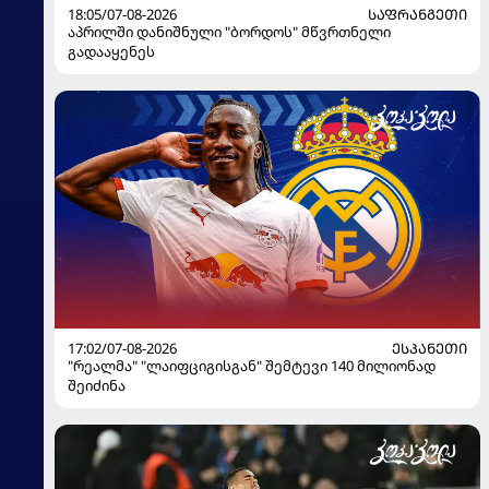
18:05/07-08-2026
ᲡᲐᲤᲠᲐᲜᲒᲔᲗᲘ
აპრილში დანიშნული "ბორდოს" მწვრთნელი
გადააყენეს
17:02/07-08-2026
ᲔᲡᲞᲐᲜᲔᲗᲘ
"რეალმა" "ლაიფციგისგან" შემტევი 140 მილიონად
შეიძინა