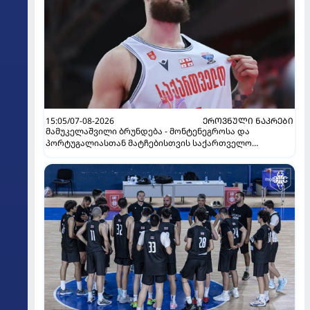
15:05/07-08-2026
ᲔᲠᲝᲕᲜᲣᲚᲘ ᲜᲐᲙᲠᲔᲑᲘ
მამუკელაშვილი ბრუნდება - მონტენეგროსა და
პორტუგალიასთან მატჩებისთვის საქართველო
მზადებას 15 კალათბურთელით იწყებს