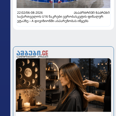
22:02/06-08-2026
ᲐᲡᲐᲙᲝᲑᲠᲘᲕᲘ ᲜᲐᲙᲠᲔᲑᲘ
საქართველოს U16 ნაკრები ევრობასკეტის ფინალურ
ეტაპზე – A დივიზიონში ასპარეზობას იწყებს