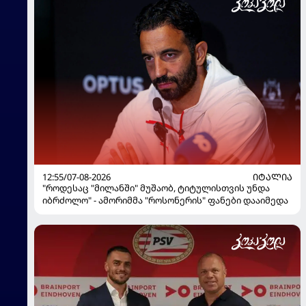
12:55/07-08-2026
ᲘᲢᲐᲚᲘᲐ
"როდესაც "მილანში" მუშაობ, ტიტულისთვის უნდა
იბრძოლო" - ამორიმმა "როსონერის" ფანები დააიმედა