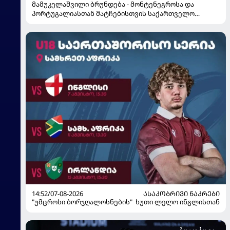
მამუკელაშვილი ბრუნდება - მონტენეგროსა და
პორტუგალიასთან მატჩებისთვის საქართველო
მზადებას 15 კალათბურთელით იწყებს
14:52/07-08-2026
ᲐᲡᲐᲙᲝᲑᲠᲘᲕᲘ ᲜᲐᲙᲠᲔᲑᲘ
"უმცროსი ბორჯღალოსნების" ხუთი ლელო ინგლისთან