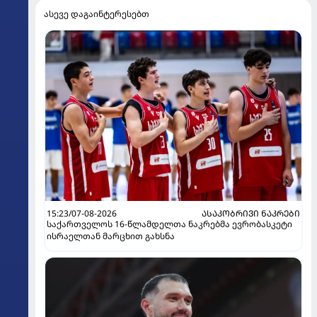
ასევე დაგაინტერესებთ
15:23/07-08-2026
ᲐᲡᲐᲙᲝᲑᲠᲘᲕᲘ ᲜᲐᲙᲠᲔᲑᲘ
საქართველოს 16-წლამდელთა ნაკრებმა ევრობასკეტი
ისრაელთან მარცხით გახსნა