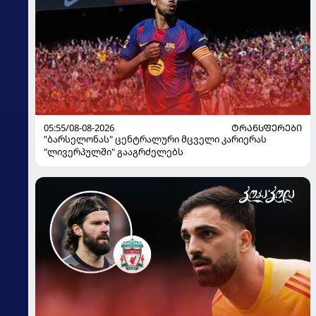
05:55/08-08-2026
ᲢᲠᲐᲜᲡᲤᲔᲠᲔᲑᲘ
"ბარსელონას" ცენტრალური მცველი კარიერას
"ლივერპულში" გააგრძელებს