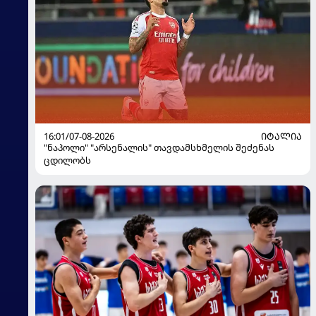
16:01/07-08-2026
ᲘᲢᲐᲚᲘᲐ
"ნაპოლი" "არსენალის" თავდამსხმელის შეძენას
ცდილობს