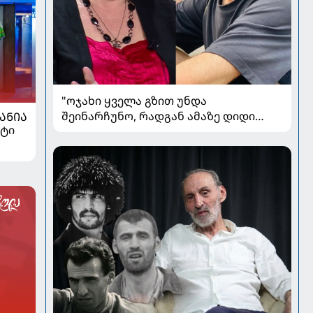
"ოჯახი ყველა გზით უნდა
შეინარჩუნო, რადგან ამაზე დიდი
ᲐᲜᲘᲐ
ქტი
მონაპოვარი ცხოვრებაში არაფერია" -
რეჟისორ ციცინო კობიაშვილის
ცნობილი ოჯახი და ამბები კულისებს
მიღმა