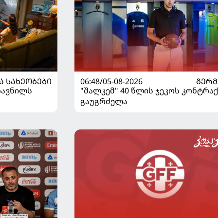
Ა ᲡᲐᲮᲔᲝᲑᲔᲑᲘ
06:48/05-08-2026
ᲒᲔᲠᲛ
ზავნილს
"შალკემ" 40 წლის ჯეკოს კონტრა
გაუგრძელა
2026 წლის