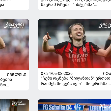
და
მაგრამ რჩება - "ინტერმა"
ჩალღანოღლუსთან დაკავშირები
გადაწყვეტილება მიიღო
07:54/05-08-2026
ᲘᲢ
ᲘᲜᲒᲚᲘᲡᲘ
"ჩემი ოცნება "მილანთან" ერთად
ბების
რაიმეს მოგება იყო" - მოდრიჩმა
უნო
"როსონერიში" თავის მისიაზე
ისაუბრა