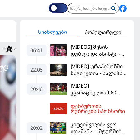
სიახლეები
პოპულარული
[VIDEOS] მესის
+
-
06:41
დუბლი და ასისტი -
მაიამის "ინტერმა"
[VIDEO] ტრაპიზონში
"სან ლუისს" მოუგო
22:05
საგიჟეთია - სალაჰს
25 ათასი ფანი
[VIDEO]
დახვდა
20:48
კვარაცხელიამ 60
წუთი ითამაშა - პსჟ
ფეხბურთის
სეზონის პირველ
06:51
რუბრიკის სპონსორი
მატჩში
"მალიორკასთან"
კიტეიშვილმა ვერ
დამარცხდა
20:02
ითამაშა - "შტურმი"
ჩემპიონთა ლიგაზე