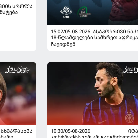
ᲕᲘᲘᲡ ᲡᲠᲝᲚᲐ
მატება
15:02/05-08-2026
ᲐᲡᲐᲙᲝᲑᲠᲘᲕᲘ ᲜᲐᲙ
18-წლამდელები სამხრეთ აფრიკა
ჩავიდნენ
ᲡᲮᲕᲐᲓᲐᲡᲮᲕᲐ
10:30/05-08-2026
ᲘᲢ
ენარი
კონტრაქტს ჯერ არ გაუგრძელებენ