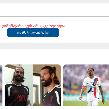
კომენტარი ჯერ არ გაკეთებულა
დაამატე კომენტარი