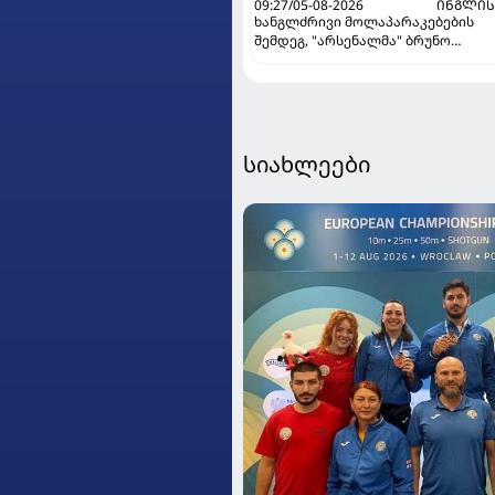
09:27/05-08-2026
ᲘᲜᲒᲚᲘᲡ
ხანგლძრივი მოლაპარაკებების
შემდეგ, "არსენალმა" ბრუნო
გიმარაეში შეიძინა
სიახლეები