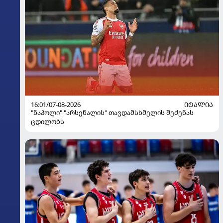
16:01/07-08-2026
ᲘᲢᲐᲚᲘᲐ
"ნაპოლი" "არსენალის" თავდამსხმელის შეძენას
ცდილობს