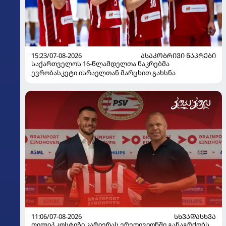
15:23/07-08-2026
ᲐᲡᲐᲙᲝᲑᲠᲘᲕᲘ ᲜᲐᲙᲠᲔᲑᲘ
საქართველოს 16-წლამდელთა ნაკრებმა
ევრობასკეტი ისრაელთან მარცხით გახსნა
11:06/07-08-2026
ᲡᲮᲕᲐᲓᲐᲡᲮᲕᲐ
ფილიპ კოსტიჩი კარიერას ერედივიონში განაგრძობს