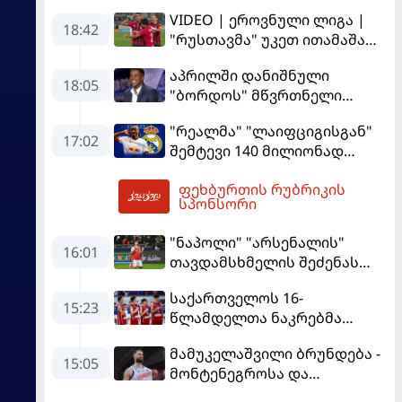
VIDEO | ეროვნული ლიგა |
18:42
"რუსთავმა" უკეთ ითამაშა
და დამსახურებულად
აპრილში დანიშნული
მოიგო, "ტორპედომ" გვიან
18:05
"ბორდოს" მწვრთნელი
გაიღვიძა...
გადააყენეს
"რეალმა" "ლაიფციგისგან"
17:02
შემტევი 140 მილიონად
შეიძინა
ფეხბურთის რუბრიკის
19:36
სპონსორი
"ნაპოლი" "არსენალის"
16:01
თავდამსხმელის შეძენას
ცდილობს
საქართველოს 16-
15:23
წლამდელთა ნაკრებმა
ევრობასკეტი ისრაელთან
მამუკელაშვილი ბრუნდება -
მარცხით გახსნა
15:05
მონტენეგროსა და
პორტუგალიასთან