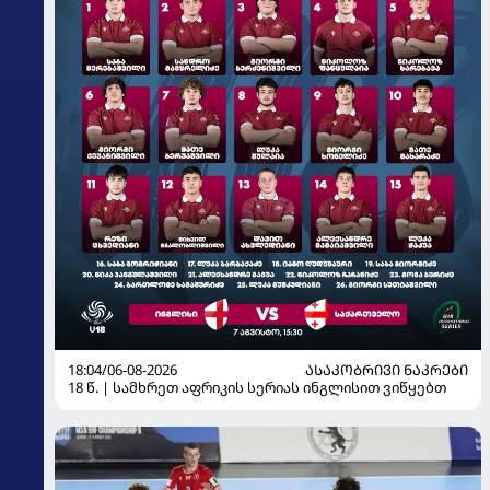
18:04/06-08-2026
ᲐᲡᲐᲙᲝᲑᲠᲘᲕᲘ ᲜᲐᲙᲠᲔᲑᲘ
18 წ. | სამხრეთ აფრიკის სერიას ინგლისით ვიწყებთ