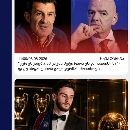
11:00/06-08-2026
ᲡᲮᲕᲐᲓᲐᲡᲮᲕᲐ
"ვერ ვხვდები, ამ კაცმა მეტი რაღა უნდა ჩაიდინოს?" -
ფიგუ ინფანტინოს გადადგომას მოითხოვს