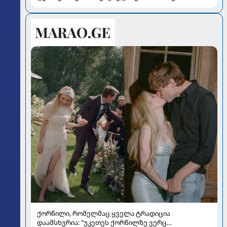
ვიხსნათ ბავშვი კრიტიკულ სიტუაციაში, პედიატრ
სალომე ახვლედიანის რჩევები
ქორწილი, რომელმაც ყველა ტრადიცია
დაამსხვრია: "უკეთეს ქორწილზე ვერც