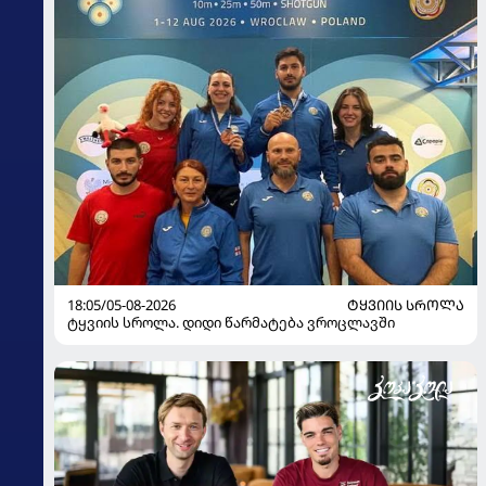
18:05/05-08-2026
ᲢᲧᲕᲘᲘᲡ ᲡᲠᲝᲚᲐ
ტყვიის სროლა. დიდი წარმატება ვროცლავში