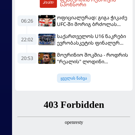
ეგვიპტელი ფეხბურთელის
08:56
სპონსორი
წარდგენისას
ოფიციალურად: გიგა ჭიკაძე
06:26
UFC-ში მორიგ ბრძოლას
სექტემბერში გამართავს
საქართველოს U16 ნაკრები
22:02
ევრობასკეტის ფინალურ
ეტაპზე – A დივიზიონში
მოურინიო შოკშია - როდრის
ასპარეზობას იწყებს
20:53
"რეალის" ლოდინი
მობეზრდა და
"ბარსელონაში" გადადის
ყველას ნახვა