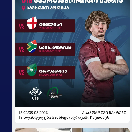
15:02/05-08-2026
ᲐᲡᲐᲙᲝᲑᲠᲘᲕᲘ ᲜᲐᲙᲠᲔᲑᲘ
18-წლამდელები სამხრეთ აფრიკაში ჩავიდნენ