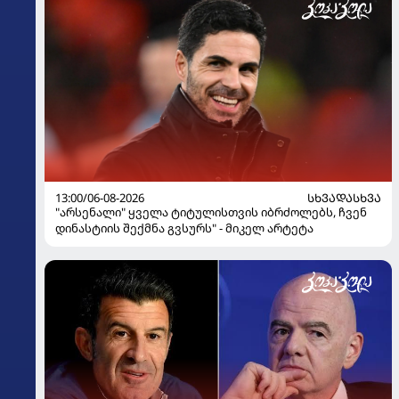
13:00/06-08-2026
ᲡᲮᲕᲐᲓᲐᲡᲮᲕᲐ
"არსენალი" ყველა ტიტულისთვის იბრძოლებს, ჩვენ
დინასტიის შექმნა გვსურს" - მიკელ არტეტა