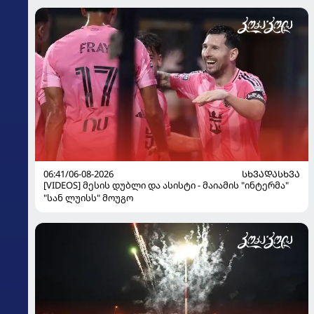
06:41/06-08-2026
ᲡᲮᲕᲐᲓᲐᲡᲮᲕᲐ
[VIDEOS] მესის დუბლი და ასისტი - მაიამის "ინტერმა"
"სან ლუისს" მოუგო