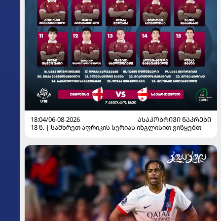
18:04/06-08-2026
ᲐᲡᲐᲙᲝᲑᲠᲘᲕᲘ ᲜᲐᲙᲠᲔᲑᲘ
18 წ. | სამხრეთ აფრიკის სერიას ინგლისით ვიწყებთ