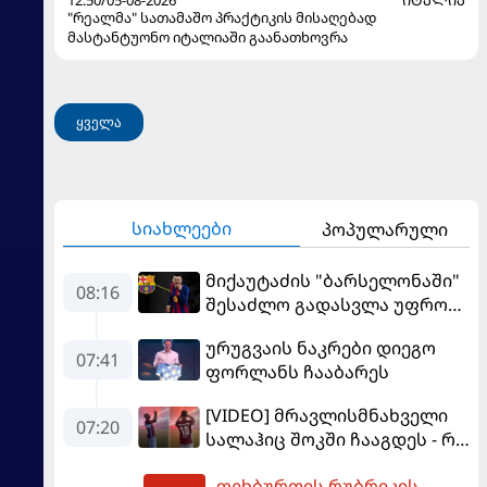
12:50/05-08-2026
ᲘᲢᲐᲚᲘᲐ
"რეალმა" სათამაშო პრაქტიკის მისაღებად
მასტანტუონო იტალიაში გაანათხოვრა
ყველა
სიახლეები
პოპულარული
მიქაუტაძის "ბარსელონაში"
08:16
შესაძლო გადასვლა უფრო
რეალური ხდება - რაზე
ურუგვაის ნაკრები დიეგო
ესაუბრა ქართველი
07:41
ფორლანს ჩააბარეს
კატალონიელთა მთავარ
მწვრთნელს
[VIDEO] მრავლისმნახველი
07:20
სალაჰიც შოკში ჩააგდეს - რა
ხდებოდა ტრაბზონში
ფეხბურთის რუბრიკის