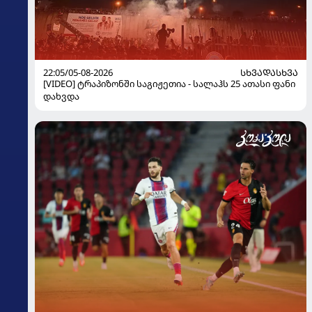
22:05/05-08-2026
ᲡᲮᲕᲐᲓᲐᲡᲮᲕᲐ
[VIDEO] ტრაპიზონში საგიჟეთია - სალაჰს 25 ათასი ფანი
დახვდა