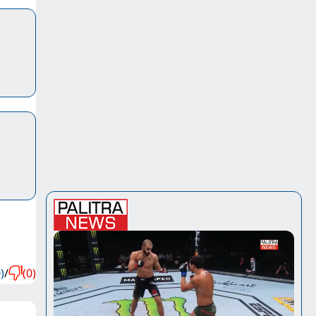
)
/
(0)