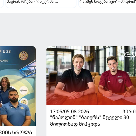
მაგრამ რჩება - "ინტერმა"
რაიმეს მოგება იყო" - მოდრი
ჩალღანოღლუსთან დაკავშირებით
"როსონერიში" თავის მისიაზ
გადაწყვეტილება მიიღო
ისაუბრა
17:05/05-08-2026
ᲒᲔᲠᲛ
"ნაპოლიმ" "ბაიერს" მცველი 30
მილიონად მიჰყიდა
ᲕᲘᲘᲡ ᲡᲠᲝᲚᲐ