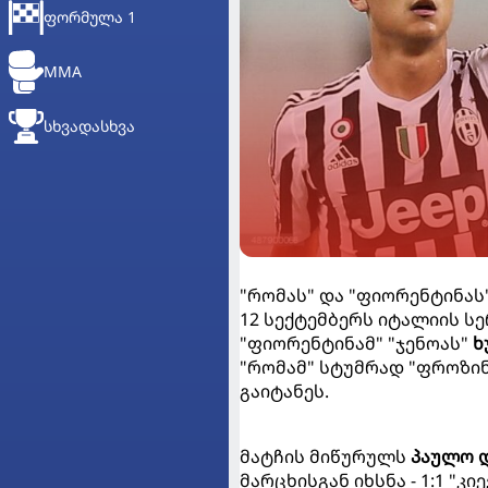
ᲤᲝᲠᲛᲣᲚᲐ 1
MMA
ᲡᲮᲕᲐᲓᲐᲡᲮᲕᲐ
"რომას" და "ფიორენტინას
12 სექტემბერს იტალიის სერ
"ფიორენტინამ" "ჯენოას"
ხ
"რომამ" სტუმრად "ფროზინ
გაიტანეს.
მატჩის მიწურულს
პაულო 
მარცხისგან იხსნა - 1:1 "