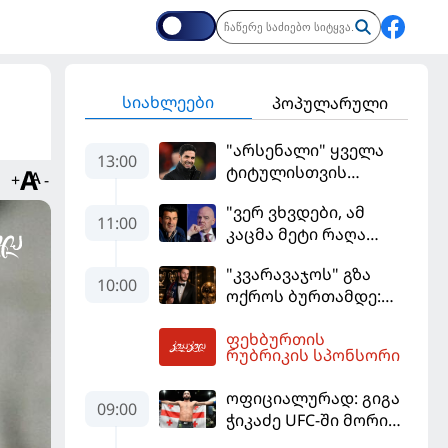
სიახლეები
პოპულარული
"არსენალი" ყველა
13:00
ტიტულისთვის
+
-
იბრძოლებს, ჩვენ
"ვერ ვხვდები, ამ
დინასტიის შექმნა
11:00
კაცმა მეტი რაღა
გვსურს" - მიკელ
უნდა ჩაიდინოს?" -
არტეტა
"კვარავაჯოს" გზა
ფიგუ ინფანტინოს
10:00
ოქროს ბურთამდე:
გადადგომას
თანამედროვე
მოითხოვს
ფეხბურთის
ქართული ზღაპარი
13:56
რუბრიკის სპონსორი
ოფიციალურად: გიგა
09:00
ჭიკაძე UFC-ში მორიგ
ბრძოლას