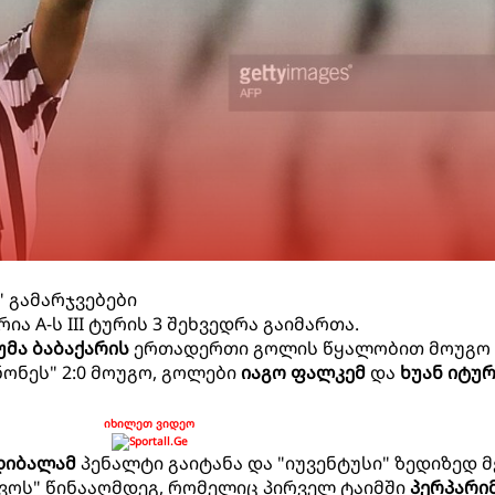
" გამარჯვებები
ია A-ს III ტურის 3 შეხვედრა გაიმართა.
უმა ბაბაქარის
ერთადერთი გოლის წყალობით მოუგო - 
ონეს" 2:0 მოუგო, გოლები
იაგო ფალკემ
და
ხუან იტურ
იხილეთ ვიდეო
დიბალამ
პენალტი გაიტანა და "იუვენტუსი" ზედიზედ მ
კიევოს" წინააღმდეგ, რომელიც პირველ ტაიმში
პერპარი