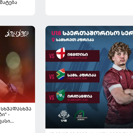
მატება
ᲡᲮᲕᲐᲓᲐᲡᲮᲕᲐ
ი" -
ფასი