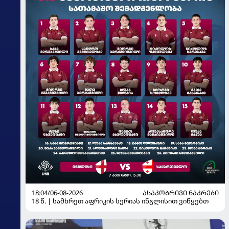
18:04/06-08-2026
ᲐᲡᲐᲙᲝᲑᲠᲘᲕᲘ ᲜᲐᲙᲠᲔᲑᲘ
18 წ. | სამხრეთ აფრიკის სერიას ინგლისით ვიწყებთ