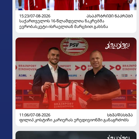
15:23/07-08-2026
ᲐᲡᲐᲙᲝᲑᲠᲘᲕᲘ ᲜᲐᲙᲠᲔᲑᲘ
საქართველოს 16-წლამდელთა ნაკრებმა
ევრობასკეტი ისრაელთან მარცხით გახსნა
11:06/07-08-2026
ᲡᲮᲕᲐᲓᲐᲡᲮᲕᲐ
ფილიპ კოსტიჩი კარიერას ერედივიონში განაგრძობს