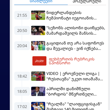
სიახლეები
პოპულარული
ნიდერლანდების
21:55
ჩემპიონატი იეგოიანის
გოლით გაიხსნა - ის მატჩის
"სეზონს ალისონი დაიწყებს,
MVP გახდა
20:50
მამარდაშვილს შანსის
გამოსაყენებლად
გაყიდიან თუ არა საფონოვს
მოთმინება სჭირდება,
20:04
და შევალიეს - ვინ იქნება
რომელსაც 100%-ით
პსჟ-ს ძირითადი მეკარე?
მიიღებს" - განაცხადა
ფეხბურთის რუბრიკის
"ლივერპულის" ყოფილმა
02:45
სპონსორი
მეკარემ
VIDEO | ეროვნული ლიგა |
18:42
"რუსთავმა" უკეთ ითამაშა
და დამსახურებულად
აპრილში დანიშნული
მოიგო, "ტორპედომ" გვიან
18:05
"ბორდოს" მწვრთნელი
გაიღვიძა...
გადააყენეს
"რეალმა" "ლაიფციგისგან"
17:02
შემტევი 140 მილიონად