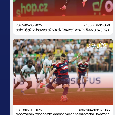
20:05/06-08-2026
ᲚᲔᲒᲘᲝᲜᲔᲠᲔᲑᲘ
ევროტურნირებზე ერთი ქართული გოლი მაინც გავიდა
18:53/06-08-2026
ᲙᲝᲜᲤᲔᲠᲔᲜᲡ ᲚᲘᲒᲐ
თბილისის "დინამოს" მძლეველი "ჟალგირისი" სახლში