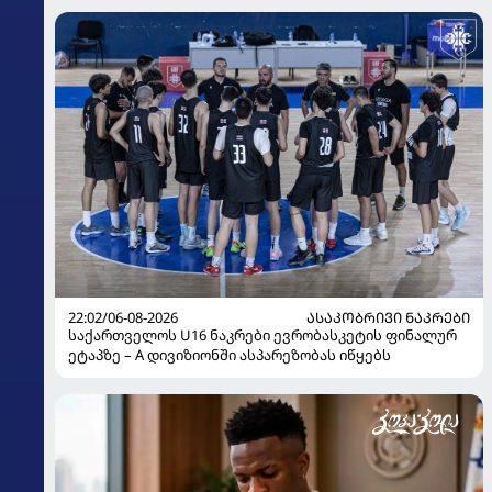
22:02/06-08-2026
ᲐᲡᲐᲙᲝᲑᲠᲘᲕᲘ ᲜᲐᲙᲠᲔᲑᲘ
საქართველოს U16 ნაკრები ევრობასკეტის ფინალურ
ეტაპზე – A დივიზიონში ასპარეზობას იწყებს