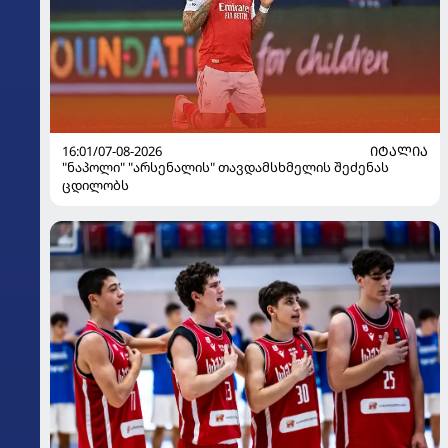
16:01/07-08-2026
ᲘᲢᲐᲚᲘᲐ
"ნაპოლი" "არსენალის" თავდამსხმელის შეძენას
ცდილობს