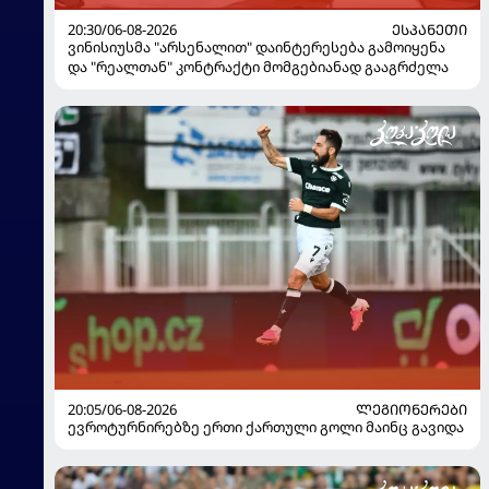
20:30/06-08-2026
ᲔᲡᲞᲐᲜᲔᲗᲘ
ვინისიუსმა "არსენალით" დაინტერესება გამოიყენა
და "რეალთან" კონტრაქტი მომგებიანად გააგრძელა
20:05/06-08-2026
ᲚᲔᲒᲘᲝᲜᲔᲠᲔᲑᲘ
ევროტურნირებზე ერთი ქართული გოლი მაინც გავიდა