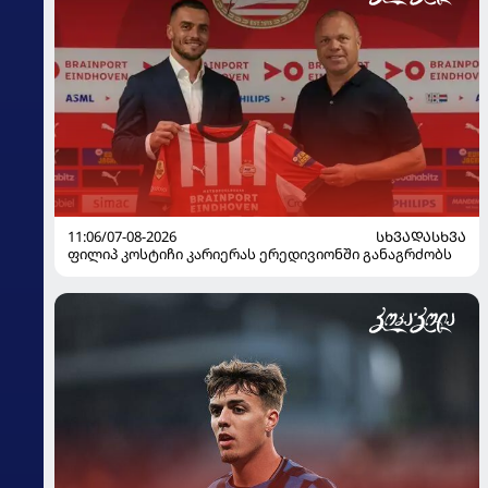
11:06/07-08-2026
ᲡᲮᲕᲐᲓᲐᲡᲮᲕᲐ
ფილიპ კოსტიჩი კარიერას ერედივიონში განაგრძობს