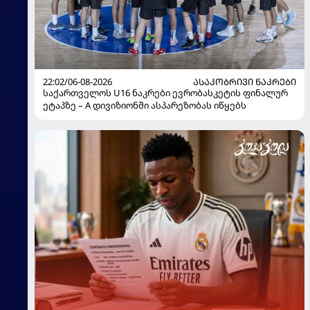
22:02/06-08-2026
ᲐᲡᲐᲙᲝᲑᲠᲘᲕᲘ ᲜᲐᲙᲠᲔᲑᲘ
საქართველოს U16 ნაკრები ევრობასკეტის ფინალურ
ეტაპზე – A დივიზიონში ასპარეზობას იწყებს