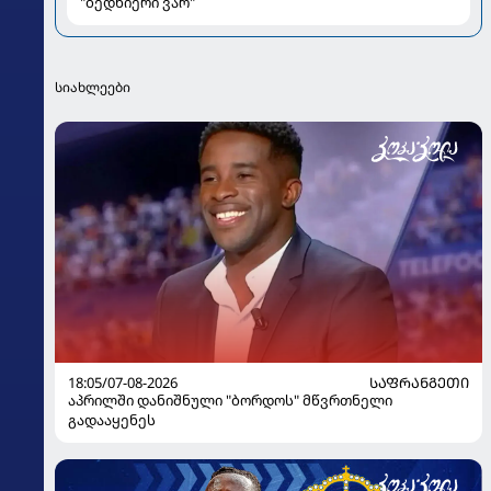
"ბედნიერი ვარ"
სიახლეები
18:05/07-08-2026
ᲡᲐᲤᲠᲐᲜᲒᲔᲗᲘ
აპრილში დანიშნული "ბორდოს" მწვრთნელი
გადააყენეს