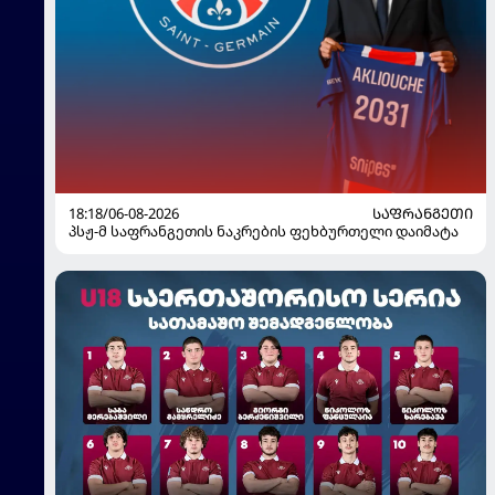
18:18/06-08-2026
ᲡᲐᲤᲠᲐᲜᲒᲔᲗᲘ
პსჟ-მ საფრანგეთის ნაკრების ფეხბურთელი დაიმატა