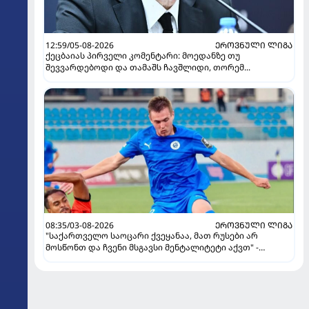
12:59/05-08-2026
ᲔᲠᲝᲕᲜᲣᲚᲘ ᲚᲘᲒᲐ
ქეცბაიას პირველი კომენტარი: მოედანზე თუ
შევვარდებოდი და თამაშს ჩავშლიდი, თორემ...
08:35/03-08-2026
ᲔᲠᲝᲕᲜᲣᲚᲘ ᲚᲘᲒᲐ
"საქართველო საოცარი ქვეყანაა, მათ რუსები არ
მოსწონთ და ჩვენი მსგავსი მენტალიტეტი აქვთ" -
ინტერვიუ "გაგრას" უკრაინელ ფორვარდთან