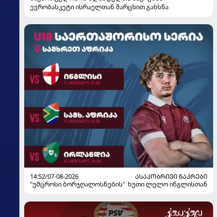
ევრობასკეტი ისრაელთან მარცხით გახსნა
14:52/07-08-2026
ᲐᲡᲐᲙᲝᲑᲠᲘᲕᲘ ᲜᲐᲙᲠᲔᲑᲘ
"უმცროსი ბორჯღალოსნების" ხუთი ლელო ინგლისთან