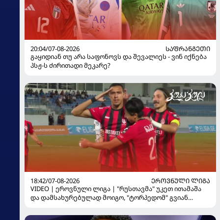
20:04/07-08-2026
ᲡᲐᲤᲠᲐᲜᲒᲔᲗᲘ
გაყიდიან თუ არა საფონოვს და შევალიეს - ვინ იქნება
პსჟ-ს ძირითადი მეკარე?
18:42/07-08-2026
ᲔᲠᲝᲕᲜᲣᲚᲘ ᲚᲘᲒᲐ
VIDEO | ეროვნული ლიგა | "რუსთავმა" უკეთ ითამაშა
და დამსახურებულად მოიგო, "ტორპედომ" გვიან
გაიღვიძა...