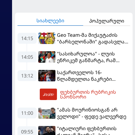
სიახლეები
პოპულარული
Geo Team-მა მიქაუტაძის
14:15
"ბარსელონაში" გადასვლაზე
გავრცელებულ
"სასიხარულოა" - ლუის
ინფორმაციაზე განმარტება
14:05
ენრიკემ განმარტა, რამ
გააკეთა
გაახარა "მანჩესტერ
საქართველოს 16-
იუნაიტედთან" ნამატჩევს
13:12
წლამდელთა ნაკრები
ევრობასკეტზე ესპანეთთან
ფეხბურთის რუბრიკის
დამარცხდა
14:43
სპონსორი
"ამას მოურინიოსგან არ
11:00
ველოდი" - ფედე ვალვერდე
"იტალიური ფეხბურთის
09:55