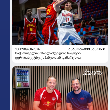
13:12/09-08-2026
ᲐᲡᲐᲙᲝᲑᲠᲘᲕᲘ ᲜᲐᲙᲠᲔᲑᲘ
საქართველოს 16-წლამდელთა ნაკრები
ევრობასკეტზე ესპანეთთან დამარცხდა