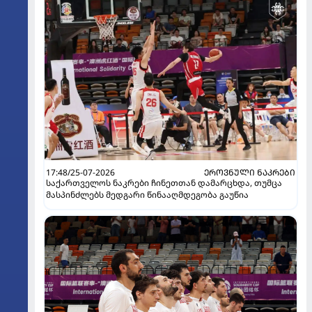
17:48/25-07-2026
ᲔᲠᲝᲕᲜᲣᲚᲘ ᲜᲐᲙᲠᲔᲑᲘ
საქართველოს ნაკრები ჩინეთთან დამარცხდა, თუმცა
მასპინძლებს მედგარი წინააღმდეგობა გაუწია