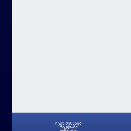
ჩვენ შესახებ
რეკლამა
კონტაქტი