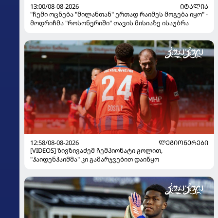
13:00/08-08-2026
ᲘᲢᲐᲚᲘᲐ
"ჩემი ოცნება "მილანთან" ერთად რაიმეს მოგება იყო" -
მოდრიჩმა "როსონერიში" თავის მისიაზე ისაუბრა
12:58/08-08-2026
ᲚᲔᲒᲘᲝᲜᲔᲠᲔᲑᲘ
[VIDEOS] ზივზივაძემ ჩემპიონატი გოლით,
"ჰაიდენჰაიმმა" კი გამარჯვებით დაიწყო