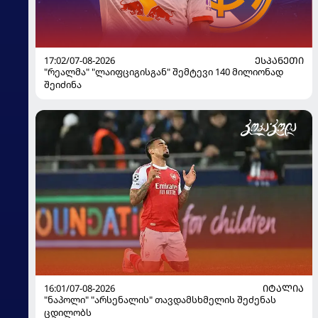
17:02/07-08-2026
ᲔᲡᲞᲐᲜᲔᲗᲘ
"რეალმა" "ლაიფციგისგან" შემტევი 140 მილიონად
შეიძინა
16:01/07-08-2026
ᲘᲢᲐᲚᲘᲐ
"ნაპოლი" "არსენალის" თავდამსხმელის შეძენას
ცდილობს