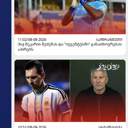
11:02/08-08-2026
ᲡᲐᲤᲠᲐᲜᲒᲔᲗᲘ
პსჟ მეკარის შეძენას და "იუვენტუსში" განათხოვრებას
აპირებს
10:51/08-08-2026
ᲡᲮᲕᲐᲓᲐᲡᲮᲕᲐ