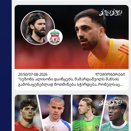
20:50/07-08-2026
ᲚᲔᲒᲘᲝᲜᲔᲠᲔᲑᲘ
"სეზონს ალისონი დაიწყებს, მამარდაშვილს შანსის
გამოსაყენებლად მოთმინება სჭირდება, რომელსაც
100%-ით მიიღებს" - განაცხადა "ლივერპულის"
ყოფილმა მეკარემ