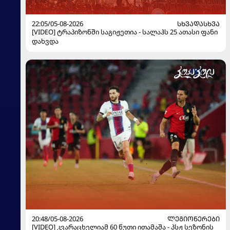
22:05/05-08-2026
ᲡᲮᲕᲐᲓᲐᲡᲮᲕᲐ
[VIDEO] ტრაპიზონში საგიჟეთია - სალაჰს 25 ათასი ფანი
დახვდა
20:48/05-08-2026
ᲚᲔᲒᲘᲝᲜᲔᲠᲔᲑᲘ
[VIDEO] კვარაცხელიამ 60 წუთი ითამაშა - პსჟ სეზონის