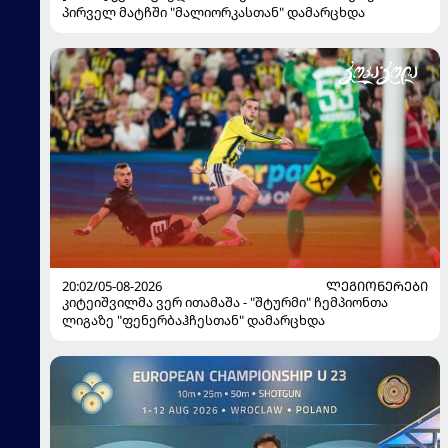
პირველ მატჩში "მალიორკასთან" დამარცხდა
20:02/05-08-2026
ᲚᲔᲒᲘᲝᲜᲔᲠᲔᲑᲘ
კიტეიშვილმა ვერ ითამაშა - "შტურმი" ჩემპიონთა
ლიგაზე "ფენერბაჰჩესთან" დამარცხდა