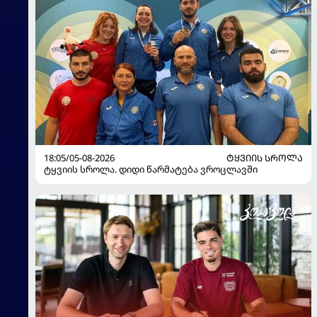
18:05/05-08-2026
ᲢᲧᲕᲘᲘᲡ ᲡᲠᲝᲚᲐ
ტყვიის სროლა. დიდი წარმატება ვროცლავში