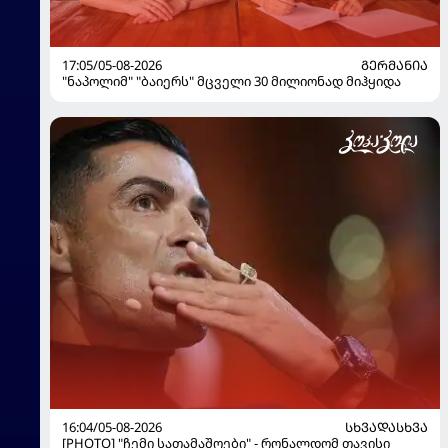
17:05/05-08-2026
ᲒᲔᲠᲛᲐᲜᲘᲐ
"ნაპოლიმ" "ბაიერს" მცველი 30 მილიონად მიჰყიდა
16:04/05-08-2026
ᲡᲮᲕᲐᲓᲐᲡᲮᲕᲐ
[PHOTO] "ჩემი სათამაშოები" - რონალდომ თავისი