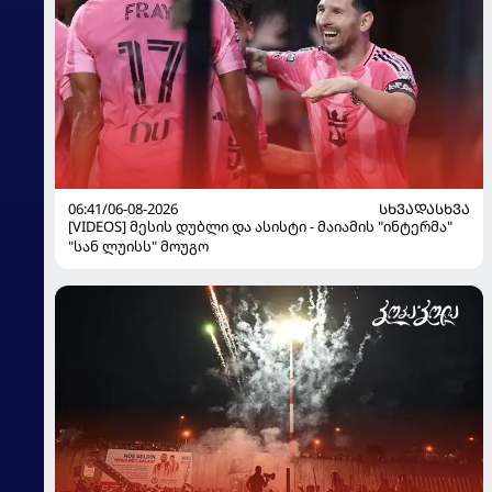
06:41/06-08-2026
ᲡᲮᲕᲐᲓᲐᲡᲮᲕᲐ
[VIDEOS] მესის დუბლი და ასისტი - მაიამის "ინტერმა"
"სან ლუისს" მოუგო