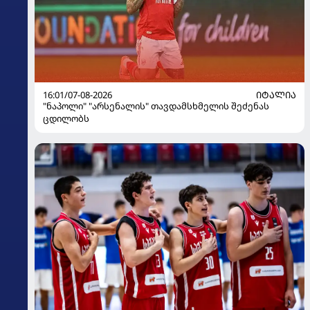
16:01/07-08-2026
ᲘᲢᲐᲚᲘᲐ
"ნაპოლი" "არსენალის" თავდამსხმელის შეძენას
ცდილობს