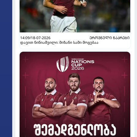
14:09/18-07-2026
ᲔᲠᲝᲕᲜᲣᲚᲘ ᲜᲐᲙᲠᲔᲑᲘ
დავით ნინიაშვილი: მიზანი სამი მოგებაა