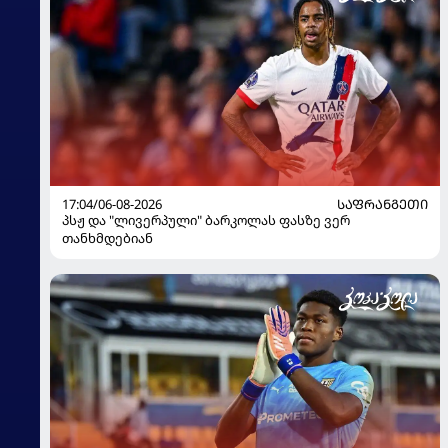
17:04/06-08-2026
ᲡᲐᲤᲠᲐᲜᲒᲔᲗᲘ
პსჟ და "ლივერპული" ბარკოლას ფასზე ვერ
თანხმდებიან