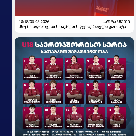
18:18/06-08-2026
ᲡᲐᲤᲠᲐᲜᲒᲔᲗᲘ
პსჟ-მ საფრანგეთის ნაკრების ფეხბურთელი დაიმატა