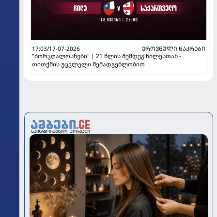
17:03/17-07-2026
ᲔᲠᲝᲕᲜᲣᲚᲘ ᲜᲐᲙᲠᲔᲑᲘ
"ბორჯღალოსნები" | 21 წლის შემდეგ ჩილესთან -
თითქმის უცვლელი შემადგენლობით