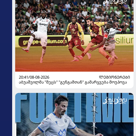
20:41/08-08-2026
ᲚᲔᲒᲘᲝᲜᲔᲠᲔᲑᲘ
აბუაშვილმა "მეცს" "გენგამთან" გამარჯვება მოუპოვა