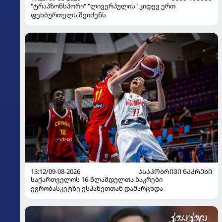
"ტრაპზონსპორი" "ლივერპულის" კიდევ ერთ
ფეხბურთელს შეიძენს
13:12/09-08-2026
ᲐᲡᲐᲙᲝᲑᲠᲘᲕᲘ ᲜᲐᲙᲠᲔᲑᲘ
საქართველოს 16-წლამდელთა ნაკრები
ევრობასკეტზე ესპანეთთან დამარცხდა