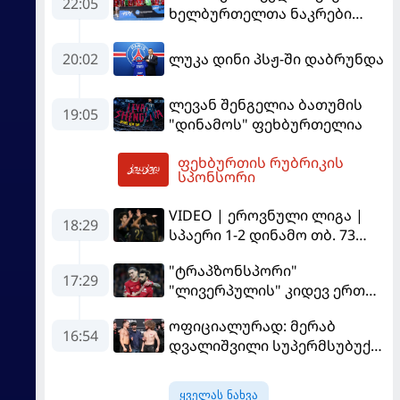
22:05
ხელბურთელთა ნაკრები
Championship I-ში
დაწინაურდა
20:02
ლუკა დინი პსჟ-ში დაბრუნდა
ლევან შენგელია ბათუმის
19:05
"დინამოს" ფეხბურთელია
ფეხბურთის რუბრიკის
06:49
სპონსორი
VIDEO | ეროვნული ლიგა |
18:29
სპაერი 1-2 დინამო თბ. 73
წუთი იწვალა და ორ წუთში
"ტრაპზონსპორი"
დაამთავრა...
17:29
"ლივერპულის" კიდევ ერთ
ფეხბურთელს შეიძენს
ოფიციალურად: მერაბ
16:54
დვალიშვილი სუპერმსუბუქი
წონის ქამრისთვის პიოტრ
იანს დაუპირისპირდება
ყველას ნახვა