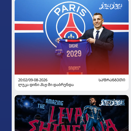
20:02/09-08-2026
ᲡᲐᲤᲠᲐᲜᲒᲔᲗᲘ
ლუკა დინი პსჟ-ში დაბრუნდა