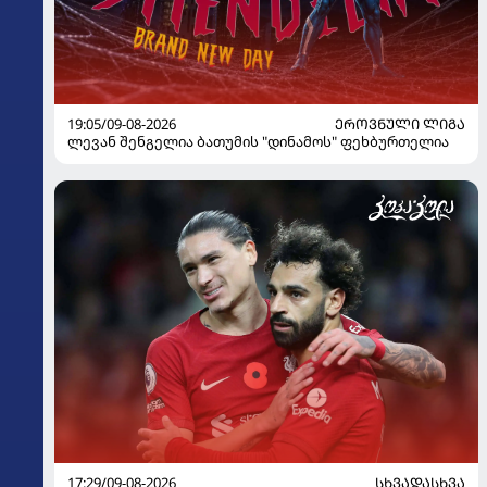
19:05/09-08-2026
ᲔᲠᲝᲕᲜᲣᲚᲘ ᲚᲘᲒᲐ
ლევან შენგელია ბათუმის "დინამოს" ფეხბურთელია
17:29/09-08-2026
ᲡᲮᲕᲐᲓᲐᲡᲮᲕᲐ