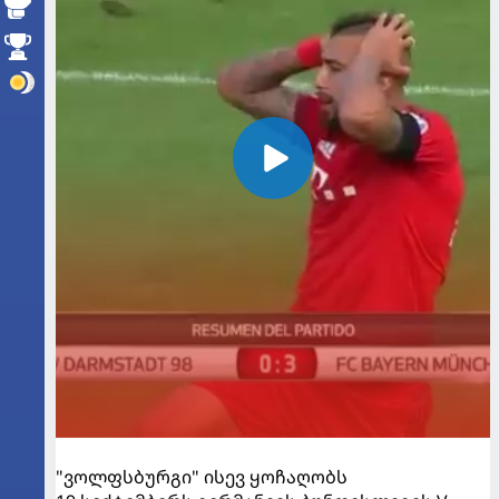
"ვოლფსბურგი" ისევ ყოჩაღობს