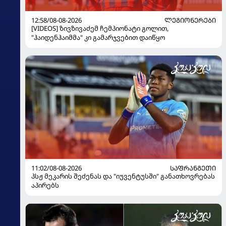
12:58/08-08-2026
ᲚᲔᲒᲘᲝᲜᲔᲠᲔᲑᲘ
[VIDEOS] ზივზივაძემ ჩემპიონატი გოლით,
"ჰაიდენჰაიმმა" კი გამარჯვებით დაიწყო
11:02/08-08-2026
ᲡᲐᲤᲠᲐᲜᲒᲔᲗᲘ
პსჟ მეკარის შეძენას და "იუვენტუსში" განათხოვრებას
აპირებს