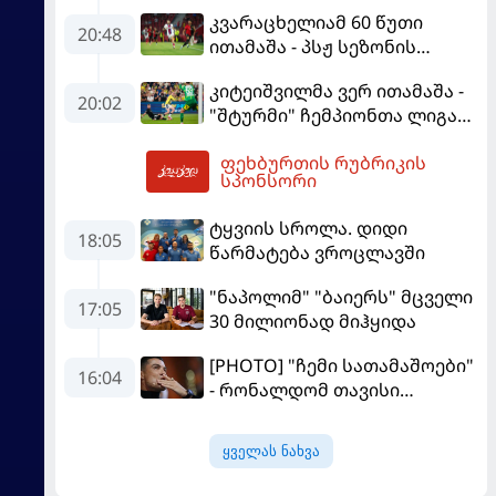
დახვდა
კვარაცხელიამ 60 წუთი
20:48
ითამაშა - პსჟ სეზონის
პირველ მატჩში
კიტეიშვილმა ვერ ითამაშა -
"მალიორკასთან"
20:02
"შტურმი" ჩემპიონთა ლიგაზე
დამარცხდა
"ფენერბაჰჩესთან"
ფეხბურთის რუბრიკის
დამარცხდა
05:15
სპონსორი
ტყვიის სროლა. დიდი
18:05
წარმატება ვროცლავში
"ნაპოლიმ" "ბაიერს" მცველი
17:05
30 მილიონად მიჰყიდა
[PHOTO] "ჩემი სათამაშოები"
16:04
- რონალდომ თავისი
ძვირფასი ავტოპარკი აჩვენა
ყველას ნახვა