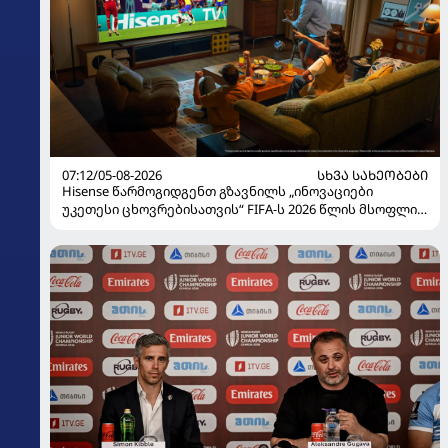
07:12/05-08-2026
ᲡᲮᲕᲐ ᲡᲐᲮᲔᲝᲑᲔᲑᲘ
Hisense წარმოგიდგენთ გზავნილს „ინოვაციები
უკეთესი ცხოვრებისათვის“ FIFA-ს 2026 წლის მსოფლიო
ჩემპიონატზე