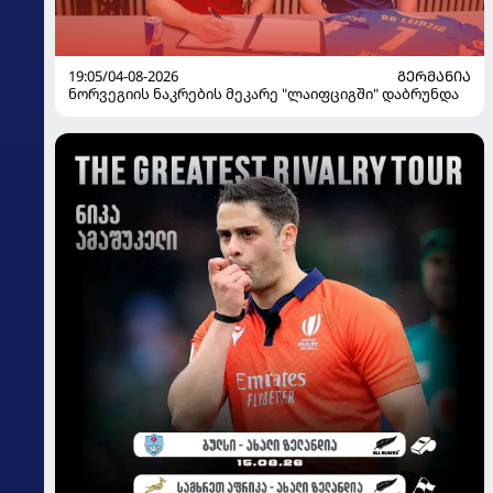
19:05/04-08-2026
ᲒᲔᲠᲛᲐᲜᲘᲐ
ნორვეგიის ნაკრების მეკარე "ლაიფციგში" დაბრუნდა