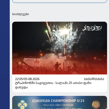
ამბები კულისებს მიღმა
სიახლეები
22:05/05-08-2026
ᲡᲮᲕᲐᲓᲐᲡᲮᲕᲐ
ტრაპიზონში საგიჟეთია - სალაჰს 25 ათასი ფანი
დახვდა