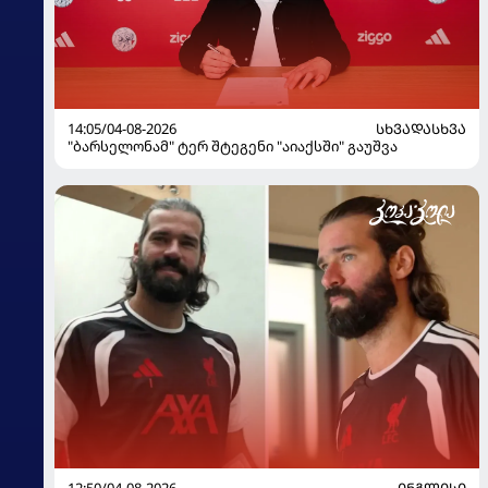
14:05/04-08-2026
ᲡᲮᲕᲐᲓᲐᲡᲮᲕᲐ
"ბარსელონამ" ტერ შტეგენი "აიაქსში" გაუშვა