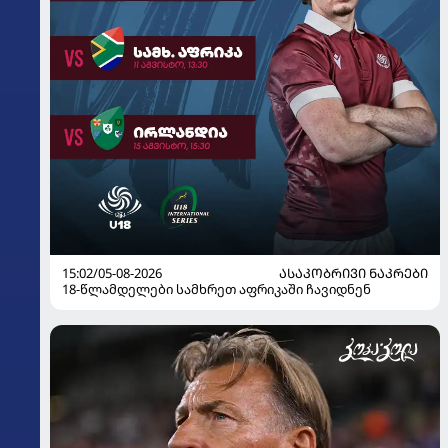
15:02/05-08-2026
ᲐᲡᲐᲙᲝᲑᲠᲘᲕᲘ ᲜᲐᲙᲠᲔᲑᲘ
18-წლამდელები სამხრეთ აფრიკაში ჩავიდნენ