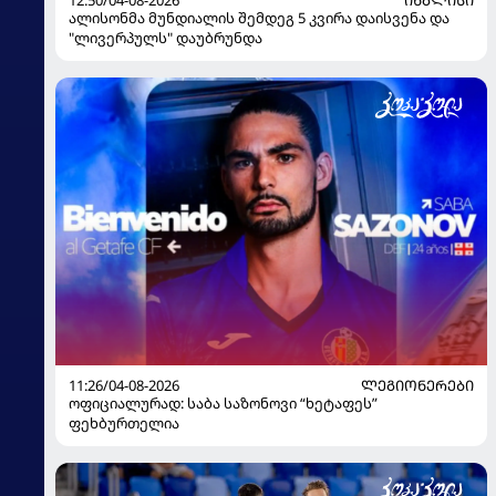
12:50/04-08-2026
ᲘᲜᲒᲚᲘᲡᲘ
ალისონმა მუნდიალის შემდეგ 5 კვირა დაისვენა და
"ლივერპულს" დაუბრუნდა
11:26/04-08-2026
ᲚᲔᲒᲘᲝᲜᲔᲠᲔᲑᲘ
ოფიციალურად: საბა საზონოვი “ხეტაფეს”
ფეხბურთელია