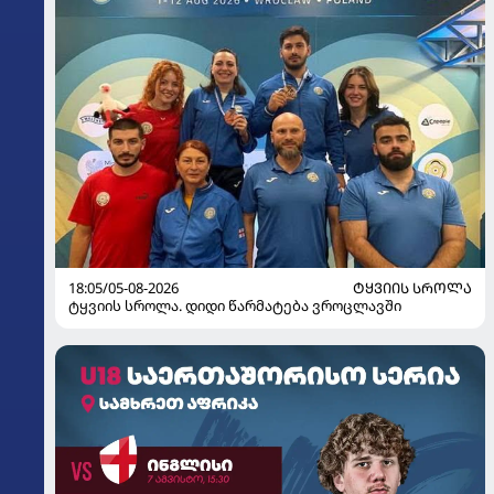
18:05/05-08-2026
ᲢᲧᲕᲘᲘᲡ ᲡᲠᲝᲚᲐ
ტყვიის სროლა. დიდი წარმატება ვროცლავში