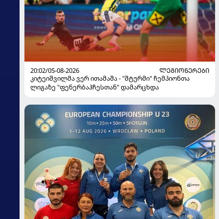
20:02/05-08-2026
ᲚᲔᲒᲘᲝᲜᲔᲠᲔᲑᲘ
კიტეიშვილმა ვერ ითამაშა - "შტურმი" ჩემპიონთა
ლიგაზე "ფენერბაჰჩესთან" დამარცხდა