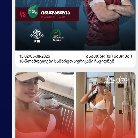
15:02/05-08-2026
ᲐᲡᲐᲙᲝᲑᲠᲘᲕᲘ ᲜᲐᲙᲠᲔᲑᲘ
18-წლამდელები სამხრეთ აფრიკაში ჩავიდნენ