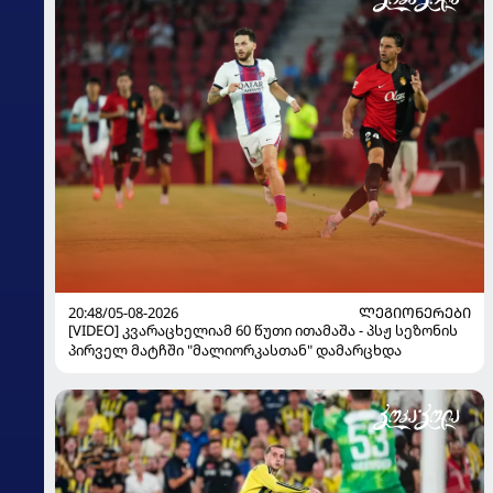
20:48/05-08-2026
ᲚᲔᲒᲘᲝᲜᲔᲠᲔᲑᲘ
[VIDEO] კვარაცხელიამ 60 წუთი ითამაშა - პსჟ სეზონის
პირველ მატჩში "მალიორკასთან" დამარცხდა