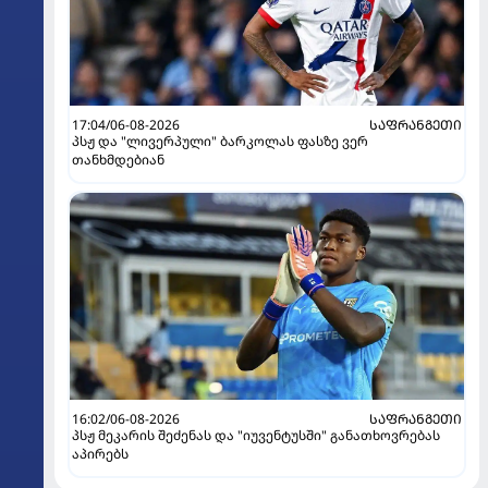
17:04/06-08-2026
ᲡᲐᲤᲠᲐᲜᲒᲔᲗᲘ
პსჟ და "ლივერპული" ბარკოლას ფასზე ვერ
თანხმდებიან
16:02/06-08-2026
ᲡᲐᲤᲠᲐᲜᲒᲔᲗᲘ
პსჟ მეკარის შეძენას და "იუვენტუსში" განათხოვრებას
აპირებს