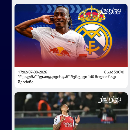
17:02/07-08-2026
ᲔᲡᲞᲐᲜᲔᲗᲘ
"რეალმა" "ლაიფციგისგან" შემტევი 140 მილიონად
შეიძინა