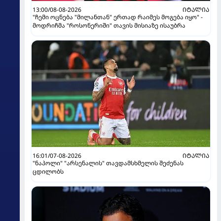
13:00/08-08-2026
ᲘᲢᲐᲚᲘᲐ
"ჩემი ოცნება "მილანთან" ერთად რაიმეს მოგება იყო" -
მოდრიჩმა "როსონერიში" თავის მისიაზე ისაუბრა
16:01/07-08-2026
ᲘᲢᲐᲚᲘᲐ
"ნაპოლი" "არსენალის" თავდამსხმელის შეძენას
ცდილობს