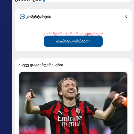
კომენტარები
0
კომენტარი ჯერ არ გაკეთებულა
დაამატე კომენტარი
ასევე დაგაინტერესებთ