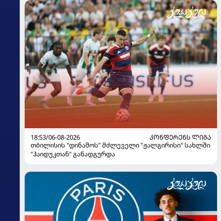
18:53/06-08-2026
ᲙᲝᲜᲤᲔᲠᲔᲜᲡ ᲚᲘᲒᲐ
თბილისის "დინამოს" მძლეველი "ჟალგირისი" სახლში
"ჰაიდუკთან" განადგურდა