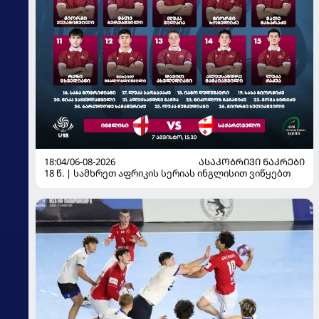
18:04/06-08-2026
ᲐᲡᲐᲙᲝᲑᲠᲘᲕᲘ ᲜᲐᲙᲠᲔᲑᲘ
18 წ. | სამხრეთ აფრიკის სერიას ინგლისით ვიწყებთ