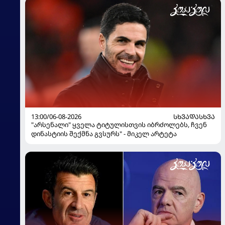
13:00/06-08-2026
ᲡᲮᲕᲐᲓᲐᲡᲮᲕᲐ
"არსენალი" ყველა ტიტულისთვის იბრძოლებს, ჩვენ
დინასტიის შექმნა გვსურს" - მიკელ არტეტა