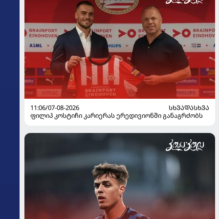
11:06/07-08-2026
ᲡᲮᲕᲐᲓᲐᲡᲮᲕᲐ
ფილიპ კოსტიჩი კარიერას ერედივიონში განაგრძობს