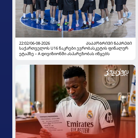
22:02/06-08-2026
ᲐᲡᲐᲙᲝᲑᲠᲘᲕᲘ ᲜᲐᲙᲠᲔᲑᲘ
საქართველოს U16 ნაკრები ევრობასკეტის ფინალურ
ეტაპზე – A დივიზიონში ასპარეზობას იწყებს