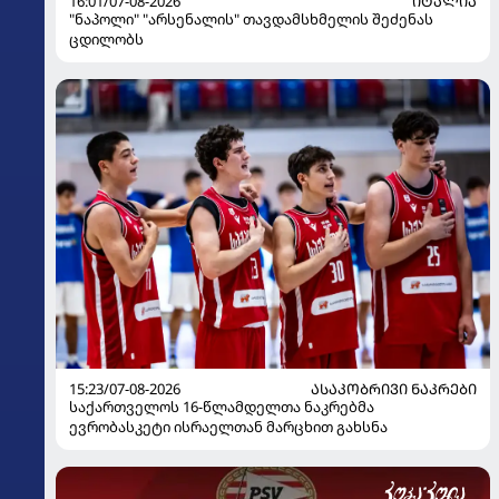
16:01/07-08-2026
ᲘᲢᲐᲚᲘᲐ
"ნაპოლი" "არსენალის" თავდამსხმელის შეძენას
ცდილობს
15:23/07-08-2026
ᲐᲡᲐᲙᲝᲑᲠᲘᲕᲘ ᲜᲐᲙᲠᲔᲑᲘ
საქართველოს 16-წლამდელთა ნაკრებმა
ევრობასკეტი ისრაელთან მარცხით გახსნა