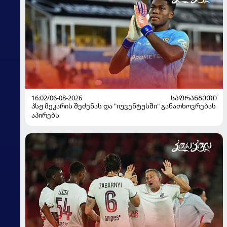
16:02/06-08-2026
ᲡᲐᲤᲠᲐᲜᲒᲔᲗᲘ
პსჟ მეკარის შეძენას და "იუვენტუსში" განათხოვრებას
აპირებს