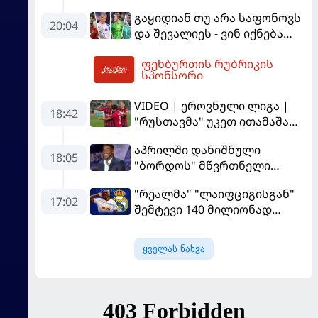
გამოსაყენებლად
გაყიდიან თუ არა საფონოვს
მოთმინება სჭირდება,
20:04
და შევალიეს - ვინ იქნება
რომელსაც 100%-ით
პსჟ-ს ძირითადი მეკარე?
მიიღებს" - განაცხადა
ფეხბურთის რუბრიკის
"ლივერპულის" ყოფილმა
03:33
სპონსორი
მეკარემ
VIDEO | ეროვნული ლიგა |
18:42
"რუსთავმა" უკეთ ითამაშა
და დამსახურებულად
აპრილში დანიშნული
მოიგო, "ტორპედომ" გვიან
18:05
"ბორდოს" მწვრთნელი
გაიღვიძა...
გადააყენეს
"რეალმა" "ლაიფციგისგან"
17:02
შემტევი 140 მილიონად
შეიძინა
ყველას ნახვა