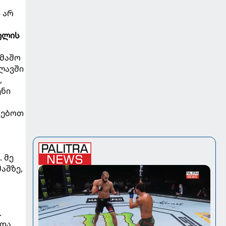
 არ
ელის
ამაშო
ალავში
,
ენი
ეძებოთ
 მე
აშზე,
.
ნდა