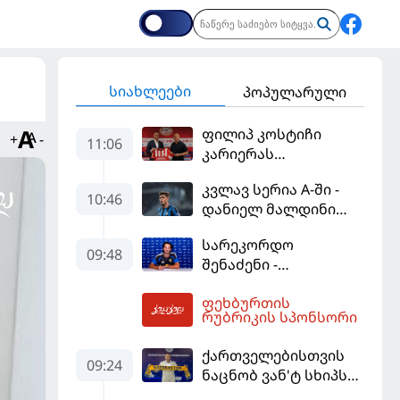
სიახლეები
პოპულარული
ფილიპ კოსტიჩი
+
-
11:06
კარიერას
ერედივიონში
კვლავ სერია A-ში -
განაგრძობს
10:46
დანიელ მალდინი
"კალიარის"
სარეკორდო
ღირსებას დაიცავს
09:48
შენაძენი -
ტრაფორდი პრემიერ
ფეხბურთის
ლიგის მორიგ გუნდში
11:59
რუბრიკის სპონსორი
გადავიდა
ქართველებისთვის
09:24
ნაცნობ ვან'ტ სხიპს
ყაზახეთის ნაკრები