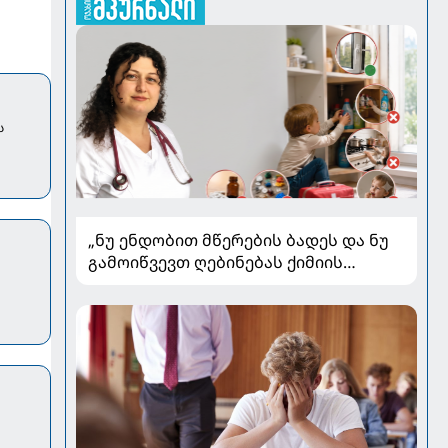
ს
„ნუ ენდობით მწერების ბადეს და ნუ
გამოიწვევთ ღებინებას ქიმიის
გადაყლაპვისას“ - როგორ ვიხსნათ
ბავშვი კრიტიკულ სიტუაციაში,
პედიატრ სალომე ახვლედიანის
რჩევები