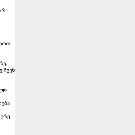
არ
ღოთ -
ზე.
უ ჩვენ
ალო
რება
მერე