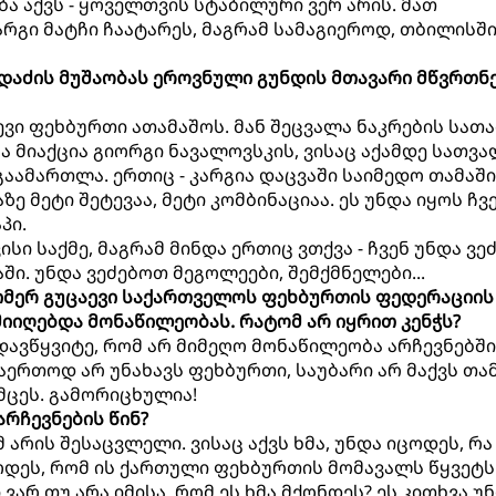
ა აქვს - ყოველთვის სტაბილური ვერ არის. მათ
რგი მატჩი ჩაატარეს, მაგრამ სამაგიეროდ, თბილისში
ადაძის მუშაობას ეროვნული გუნდის მთავარი მწვრთნ
ევი ფეხბურთი ათამაშოს. მან შეცვალა ნაკრების სათ
ა მიაქცია გიორგი ნავალოვსკის, ვისაც აქამდე სათვ
გაამართლა. ერთიც - კარგია დაცვაში საიმედო თამაში
ე მეტი შეტევაა, მეტი კომბინაციაა. ეს უნდა იყოს ჩვ
პი.
ისი საქმე, მაგრამ მინდა ერთიც ვთქვა - ჩვენ უნდა ვ
ი. უნდა ვეძებოთ მეგოლეები, შემქმნელები...
იმერ გუცაევი საქართველოს ფეხბურთის ფედერაციის
მიიღებდა მონაწილეობას. რატომ არ იყრით კენჭს?
ადავწყვიტე, რომ არ მიმეღო მონაწილეობა არჩევნებში.
საერთოდ არ უნახავს ფეხბურთი, საუბარი არ მაქვს თამ
ომცეს. გამორიცხულია!
არჩევნების წინ?
მ არის შესაცვლელი. ვისაც აქვს ხმა, უნდა იცოდეს, რა
ცოდეს, რომ ის ქართული ფეხბურთის მომავალს წყვეტს
 ვარ თუ არა იმისა, რომ ეს ხმა მქონდეს? ეს კითხვა უ