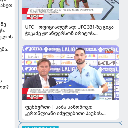
 ასეთ
ამე
UFC | ოფიციალურად: UFC 331-ზე გიგა
ს.
ჭიკაძე ჟოანდერსონ ბრიტოს
ველოს
დაუპირისპირდება
ემა.
ს
დოთ?
ფეხბურთი | საბა საზონოვი:
„ერთწლიანი იძულებითი პაუზის
შემდეგ ჩემთვის ყველა მატჩი
მნიშვნელოვანია“