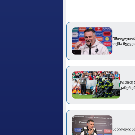
"მსოფლიოში
თქმა შეგვეძ
[VIDEO]
კამერებ
სანიოლი: ა