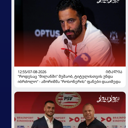
12:55/07-08-2026
ᲘᲢᲐᲚᲘᲐ
"როდესაც "მილანში" მუშაობ, ტიტულისთვის უნდა
იბრძოლო" - ამორიმმა "როსონერის" ფანები დააიმედა