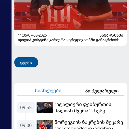
11:06/07-08-2026
ᲡᲮᲕᲐᲓᲐᲡᲮᲕᲐ
ფილიპ კოსტიჩი კარიერას ერედივიონში განაგრძობს
ყველა
სიახლეები
პოპულარული
"იტალიური ფეხბურთის
09:55
ძალიან მჯერა" - სესკ
ფაბრეგასი
ნორვეგიის ნაკრების მეკარე
09:00
"ლაიფციგში" დაბრუნდა