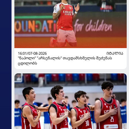
16:01/07-08-2026
ᲘᲢᲐᲚᲘᲐ
"ნაპოლი" "არსენალის" თავდამსხმელის შეძენას
ცდილობს