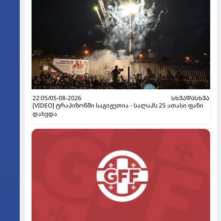
22:05/05-08-2026
ᲡᲮᲕᲐᲓᲐᲡᲮᲕᲐ
[VIDEO] ტრაპიზონში საგიჟეთია - სალაჰს 25 ათასი ფანი
დახვდა