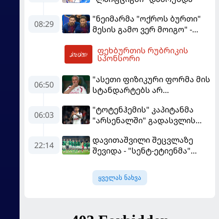
"ნეიმარმა "ოქროს ბურთი"
08:29
მესის გამო ვერ მოიგო" -
ბრაზილიელის ყოფილი
ფეხბურთის რუბრიკის
აგენტი
10:34
სპონსორი
"ასეთი ფიზიკური ფორმა მის
06:50
სტანდარტებს არ
შეეფერება" - მოურინიომ
"ტოტენჰემის" კაპიტანმა
"რეალის" ახალწვეული
06:03
"არსენალში" გადასვლის
გააკრიტიკა
სურვილი გამოთქვა
დავითაშვილი შეცვლაზე
22:14
შევიდა - "სენტ-ეტიენმა"
"სოშოს" მოუგო
ყველას ნახვა