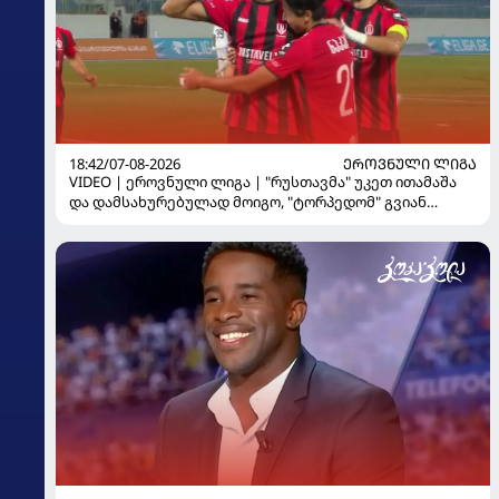
18:42/07-08-2026
ᲔᲠᲝᲕᲜᲣᲚᲘ ᲚᲘᲒᲐ
VIDEO | ეროვნული ლიგა | "რუსთავმა" უკეთ ითამაშა
და დამსახურებულად მოიგო, "ტორპედომ" გვიან
გაიღვიძა...