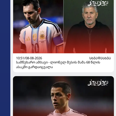
10:51/08-08-2026
ᲡᲮᲕᲐᲓᲐᲡᲮᲕᲐ
სამწუხარო ამბავი - ლიონელ მესის მამა 68 წლის
ასაკში გარდაიცვალა