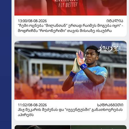
13:00/08-08-2026
ᲘᲢᲐᲚᲘᲐ
"ჩემი ოცნება "მილანთან" ერთად რაიმეს მოგება იყო" -
მოდრიჩმა "როსონერიში" თავის მისიაზე ისაუბრა
11:02/08-08-2026
ᲡᲐᲤᲠᲐᲜᲒᲔᲗᲘ
პსჟ მეკარის შეძენას და "იუვენტუსში" განათხოვრებას
აპირებს