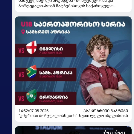
მამუკელაშვილი ბრუნდება - მონტენეგროსა და
პორტუგალიასთან მატჩებისთვის საქართველო
მზადებას 15 კალათბურთელით იწყებს
14:52/07-08-2026
ᲐᲡᲐᲙᲝᲑᲠᲘᲕᲘ ᲜᲐᲙᲠᲔᲑᲘ
"უმცროსი ბორჯღალოსნების" ხუთი ლელო ინგლისთან