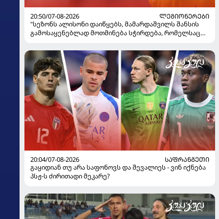
20:50/07-08-2026
ᲚᲔᲒᲘᲝᲜᲔᲠᲔᲑᲘ
"სეზონს ალისონი დაიწყებს, მამარდაშვილს შანსის
გამოსაყენებლად მოთმინება სჭირდება, რომელსაც
100%-ით მიიღებს" - განაცხადა "ლივერპულის"
ყოფილმა მეკარემ
20:04/07-08-2026
ᲡᲐᲤᲠᲐᲜᲒᲔᲗᲘ
გაყიდიან თუ არა საფონოვს და შევალიეს - ვინ იქნება
პსჟ-ს ძირითადი მეკარე?