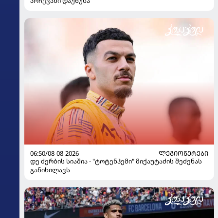
არჩევანი დაუწუნა
06:50/08-08-2026
ᲚᲔᲒᲘᲝᲜᲔᲠᲔᲑᲘ
დე ძერბის სიაშია - "ტოტენჰემი" მიქაუტაძის შეძენას
განიხილავს