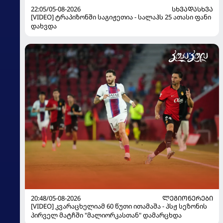
22:05/05-08-2026
ᲡᲮᲕᲐᲓᲐᲡᲮᲕᲐ
[VIDEO] ტრაპიზონში საგიჟეთია - სალაჰს 25 ათასი ფანი
დახვდა
20:48/05-08-2026
ᲚᲔᲒᲘᲝᲜᲔᲠᲔᲑᲘ
[VIDEO] კვარაცხელიამ 60 წუთი ითამაშა - პსჟ სეზონის
პირველ მატჩში "მალიორკასთან" დამარცხდა