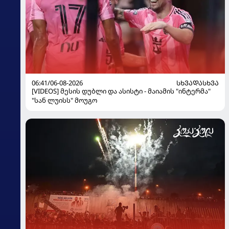
06:41/06-08-2026
ᲡᲮᲕᲐᲓᲐᲡᲮᲕᲐ
[VIDEOS] მესის დუბლი და ასისტი - მაიამის "ინტერმა"
"სან ლუისს" მოუგო