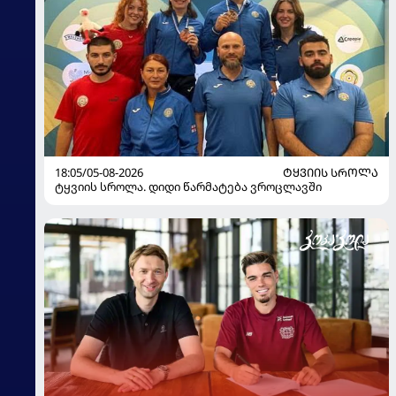
18:05/05-08-2026
ᲢᲧᲕᲘᲘᲡ ᲡᲠᲝᲚᲐ
ტყვიის სროლა. დიდი წარმატება ვროცლავში