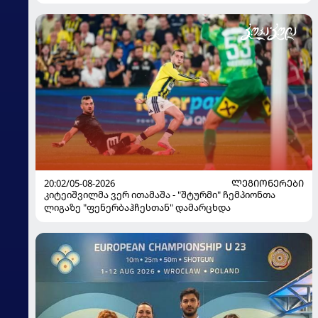
20:02/05-08-2026
ᲚᲔᲒᲘᲝᲜᲔᲠᲔᲑᲘ
კიტეიშვილმა ვერ ითამაშა - "შტურმი" ჩემპიონთა
ლიგაზე "ფენერბაჰჩესთან" დამარცხდა