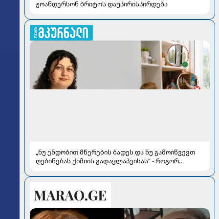
ჟოანდერსონ ბრიტოს დაუპირისპირდება
„ნუ ენდობით მწერების ბადეს და ნუ გამოიწვევთ
ღებინებას ქიმიის გადაყლაპვისას“ - როგორ
ვიხსნათ ბავშვი კრიტიკულ სიტუაციაში, პედიატრ
სალომე ახვლედიანის რჩევები