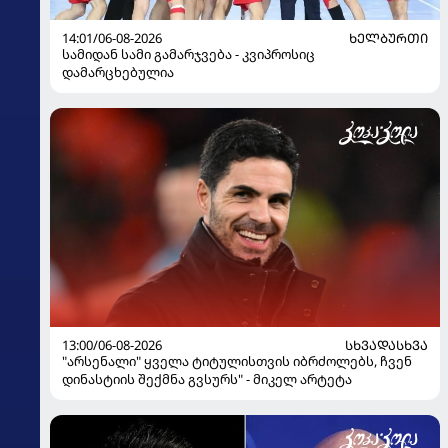
14:01/06-08-2026
ᲮᲔᲚᲑᲣᲠᲗᲘ
სამიდან სამი გამარჯვება - კვიპროსიც
დამარცხებულია
13:00/06-08-2026
ᲡᲮᲕᲐᲓᲐᲡᲮᲕᲐ
"არსენალი" ყველა ტიტულისთვის იბრძოლებს, ჩვენ
დინასტიის შექმნა გვსურს" - მიკელ არტეტა