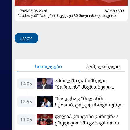
17:05/05-08-2026
ᲒᲔᲠᲛᲐᲜᲘᲐ
"ნაპოლიმ" "ბაიერს" მცველი 30 მილიონად მიჰყიდა
ყველა
სიახლეები
პოპულარული
აპრილში დანიშნული
14:05
"ბორდოს" მწვრთნელი
გადააყენეს
"როდესაც "მილანში"
12:55
მუშაობ, ტიტულისთვის უნდა
იბრძოლო" - ამორიმმა
ფილიპ კოსტიჩი კარიერას
"როსონერის" ფანები
11:06
ერედივიონში განაგრძობს
დააიმედა