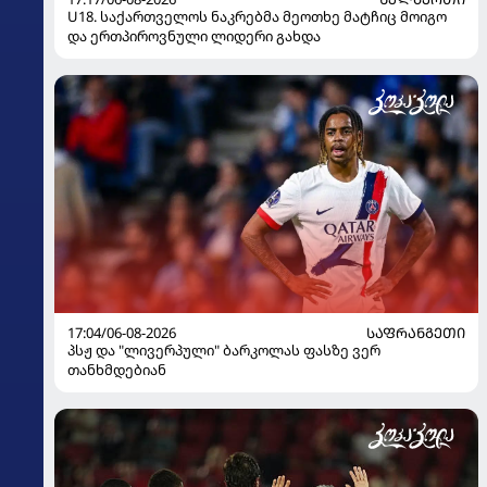
U18. საქართველოს ნაკრებმა მეოთხე მატჩიც მოიგო
და ერთპიროვნული ლიდერი გახდა
17:04/06-08-2026
ᲡᲐᲤᲠᲐᲜᲒᲔᲗᲘ
პსჟ და "ლივერპული" ბარკოლას ფასზე ვერ
თანხმდებიან