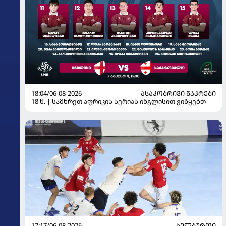
18:04/06-08-2026
ᲐᲡᲐᲙᲝᲑᲠᲘᲕᲘ ᲜᲐᲙᲠᲔᲑᲘ
18 წ. | სამხრეთ აფრიკის სერიას ინგლისით ვიწყებთ
17:17/06-08-2026
ᲮᲔᲚᲑᲣᲠᲗᲘ